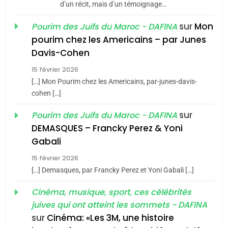
d’un récit, mais d’un témoignage…
JUDAISME
sur
Mon
Pourim des Juifs du Maroc - DAFINA
8
pourim chez les Americains – par Junes
Maroc : Les amandes de
Davis-Cohen
Tafraout, le miel de Tadla
15 février 2026
Azilal consacrés produits
DAFINA
MAROC
[…] Mon Pourim chez les Americains, par-junes-davis-
du terroir
cohen […]
1
Oeil ravageur – Vanessa
sur
Pourim des Juifs du Maroc - DAFINA
De Loya Stauber
DEMASQUES – Francky Perez & Yoni
5
Gabali
CINEMA
ISRAÉL
2025, l’année la plus
15 février 2026
meurtrière selon le rapport
2
[…] Demasques, par Francky Perez et Yoni Gabali […]
«Tu dis génocide, je dis
d’ADL contre
FRANCE
ISRAÉL
guerre»: La nouvelle
Cinéma, musique, sport, ces célébrités
l’antisémitisme
juives qui ont atteint les sommets - DAFINA
chanson de Boy George
6
ISRAÉL
JUDAISME
FIÈRE, DIGNE ET RÉSILIENTE :
sur
Cinéma: «Les 3M, une histoire