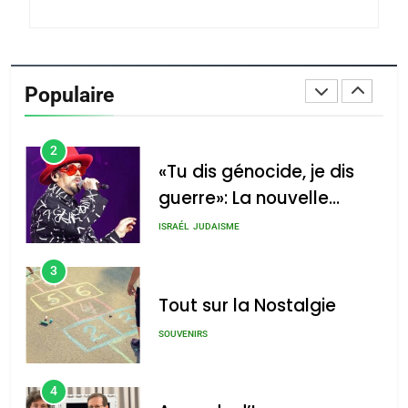
du terroir
1
Oeil ravageur – Vanessa
De Loya Stauber
Populaire
CINEMA
ISRAÉL
2
«Tu dis génocide, je dis
guerre»: La nouvelle
chanson de Boy George
ISRAÉL
JUDAISME
3
Tout sur la Nostalgie
SOUVENIRS
4