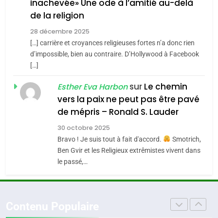
inachevée» Une ode à l’amitié au-delà
POURQUOI JE REVENDIQUE
3
de la religion
MA JUDAÏTE par Thérèse
Tout sur la Nostalgie
ISRAÉL
JUDAISME
Zrihen-Dvir
28 décembre 2025
SOUVENIRS
[…] carrière et croyances religieuses fortes n’a donc rien
7
CE QUI NOUS MANQUE –
d’impossible, bien au contraire. D’Hollywood à Facebook
[…]
Jacques Hadida
4
Accords d’Isaac:
sur
Le chemin
JUDAISME
Esther Eva Harbon
l’alliance pourrait
vers la paix ne peut pas être pavé
s’étendre à 13 pays
8
de mépris – Ronald S. Lauder
ISRAÉL
JUDAISME
Maroc : Les amandes de
d’Amérique latine
30 octobre 2025
Tafraout, le miel de Tadla
5
Bravo ! Je suis tout à fait d'accord.
Smotrich,
2025, l’année la plus
Azilal consacrés produits
DAFINA
MAROC
Ben Gvir et les Religieux extrêmistes vivent dans
meurtrière selon le
du terroir
le passé,…
rapport d’ADL contre
1
FRANCE
ISRAÉL
Oeil ravageur – Vanessa De
l’antisémitisme
Loya Stauber
6
Contenu Populaire
FIÈRE, DIGNE ET RÉSILIENTE :
CINEMA
ISRAÉL