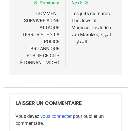
meurtrière selon le
Previous:
Next:
Navigation
rapport d’ADL contre
FRANCE
ISRAÉL
de
COMMENT
Les juifs du maroc,
l’antisémitisme
SURVIVRE À UNE
The Jews of
l’article
6
ATTAQUE
Morocco, De Joden
FIÈRE, DIGNE ET RÉSILIENTE :
TERRORISTE ? LA
van Marokko, اليهود
POURQUOI JE REVENDIQUE
POLICE
المغارب
MA JUDAÏTE par Thérèse
BRITANNIQUE
ISRAÉL
JUDAISME
PUBLIE CE CLIP
Zrihen-Dvir
ÉTONNANT. VIDÉO
7
CE QUI NOUS MANQUE –
Jacques Hadida
JUDAISME
LAISSER UN COMMENTAIRE
8
Maroc : Les amandes de
Vous devez
vous connecter
pour publier un
Tafraout, le miel de Tadla
commentaire.
Azilal consacrés produits
DAFINA
MAROC