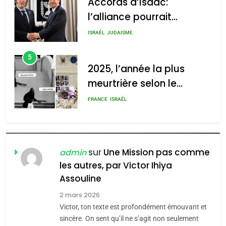
Accords d’Isaac:
l’alliance pourrait
s’étendre à 13 pays
ISRAÉL
JUDAISME
d’Amérique latine
5
2025, l’année la plus
meurtrière selon le
rapport d’ADL contre
FRANCE
ISRAÉL
l’antisémitisme
6
FIÈRE, DIGNE ET RÉSILIENTE :
POURQUOI JE REVENDIQUE
sur
Une Mission pas comme
admin
MA JUDAÏTE par Thérèse
les autres, par Victor Ihiya
ISRAÉL
JUDAISME
Assouline
Zrihen-Dvir
7
2 mars 2026
CE QUI NOUS MANQUE –
Victor, ton texte est profondément émouvant et
Jacques Hadida
sincère. On sent qu’il ne s’agit non seulement