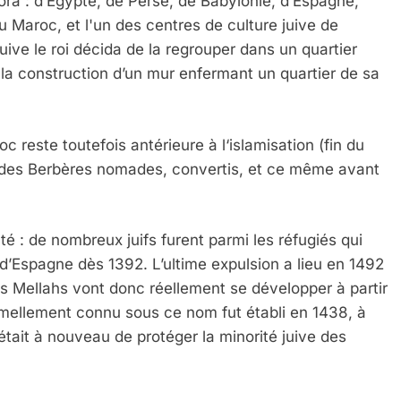
ora : d’Egypte, de Perse, de Babylonie, d’Espagne,
du Maroc, et l'un des centres de culture juive de
juive le roi décida de la regrouper dans un quartier
t la construction d’un mur enfermant un quartier de sa
reste toutefois antérieure à l‘islamisation (fin du
ar des Berbères nomades, convertis, et ce même avant
 : de nombreux juifs furent parmi les réfugiés qui
n d’Espagne dès 1392. L’ultime expulsion a lieu en 1492
s Mellahs vont donc réellement se développer à partir
ormellement connu sous ce nom fut établi en 1438, à
était à nouveau de protéger la minorité juive des