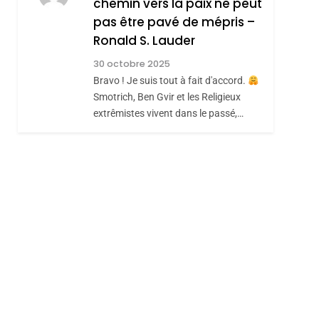
chemin vers la paix ne peut
ISRAÉL
JUDAISME
REVENDIQUE MA
pas être pavé de mépris –
7
CE QUI NOUS
JUDAÏTE Par Thérèse
Ronald S. Lauder
MANQUE – Jacques
Zrihen-Dvir
30 octobre 2025
Hadida
Bravo ! Je suis tout à fait d'accord.
JUDAISME
Smotrich, Ben Gvir et les Religieux
8
extrêmistes vivent dans le passé,…
Maroc : Les Amandes
De Tafraout, Le Miel
De Tadla Azilal
DAFINA
MAROC
Consacrés Produits
Du Terroir