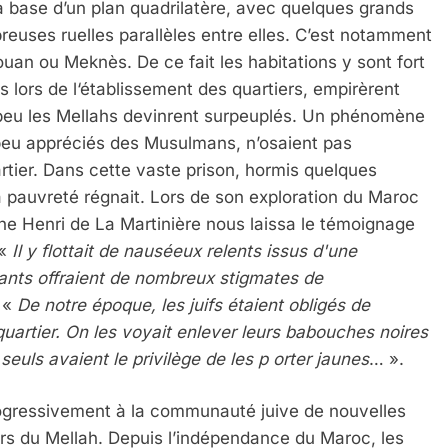
a base d’un plan quadrilatère, avec quelques grands
reuses ruelles parallèles entre elles. C’est notamment
uan ou Meknès. De ce fait les habitations y sont fort
s lors de l‘établissement des quartiers, empirèrent
 peu les Mellahs devinrent surpeuplés. Un phénomène
 peu appréciés des Musulmans, n’osaient pas
rtier. Dans cette vaste prison, hormis quelques
a pauvreté régnait. Lors de son exploration du Maroc
he Henri de La Martinière nous laissa le témoignage
 «
Il y flottait de nauséeux relents issus d'une
ants offraient de nombreux stigmates de
 «
De notre époque, les juifs étaient obligés de
 quartier. On les voyait enlever leurs babouches noires
euls avaient le privilège de les p orter jaunes
… ».
gressivement à la communauté juive de nouvelles
rs du Mellah. Depuis l’indépendance du Maroc, les