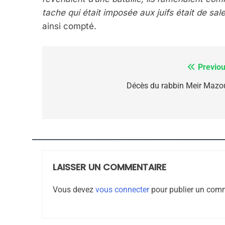
tache qui était imposée aux juifs était de sa
ainsi compté.
7
Previou
Navigation
de
Décès du rabbin Meir Mazo
CE QUI NOUS MANQUE
l’article
JUDAISME
LAISSER UN COMMENTAIRE
8
Vous devez
vous connecter
pour publier un comm