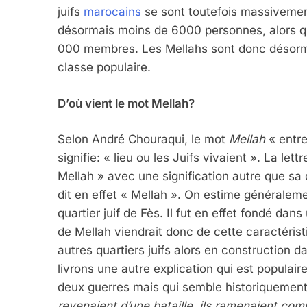
5
juifs
marocains
se sont toutefois massiveme
désormais moins de 6000 personnes, alors q
000 membres. Les Mellahs sont donc désorma
classe populaire.
2025, L’année La Plus
FRANCE
ISRAÉL
D’où vient le mot Mellah?
Selon André Chouraqui, le mot
Mellah
« entre
signifie: « lieu ou les Juifs vivaient ». La l
Mellah » avec une signification autre que sa 
6
dit en effet « Mellah ». On estime généraleme
quartier juif de Fès. Il fut en effet fondé da
de Mellah viendrait donc de cette caractéristi
FIÈRE, DIGNE ET RÉSIL
autres quartiers juifs alors en construction d
livrons une autre explication qui est populai
Dvir
deux guerres mais qui semble historiquemen
ISRAÉL
JUDAISME
revenaient d’une bataille, ils ramenaient co