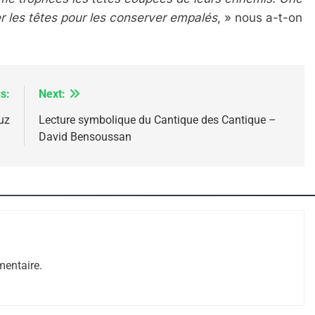
ler les têtes pour les conserver empalés
, » nous a-t-on
s:
Next:
uz
Lecture symbolique du Cantique des Cantique –
David Bensoussan
 – Jacques Hadida
entaire.