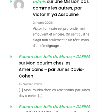
ISRAÉL
JUDAISME
sur
Une Mission pas
admin
REVENDIQUE MA
comme les autres, par
7
CE QUI NOUS
JUDAÏTE Par Thérèse
Victor Ihiya Assouline
MANQUE – Jacques
Zrihen-Dvir
2 mars 2026
Hadida
Victor, ton texte est profondément
JUDAISME
émouvant et sincère. On sent qu’il ne
8
s’agit non seulement d’un récit, mais
Maroc : Les Amandes
d’un témoignage…
De Tafraout, Le Miel
De Tadla Azilal
Pourim des Juifs du Maroc - DAFINA
DAFINA
MAROC
sur
Mon pourim chez les
Consacrés Produits
1
Americains – par Junes Davis-
Oeil Ravageur –
Du Terroir
Cohen
Vanessa De Loya
15 février 2026
Stauber
CINEMA
ISRAÉL
[…] Mon Pourim chez les Americains, par-junes-
2
davis-cohen […]
«Tu Dis Génocide, Je
Pourim des Juifs du Maroc - DAFINA
Dis Guerre»: La