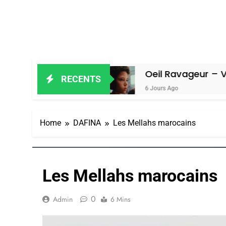
Amiel
Oeil Ravageur – Vanessa De Lo
RECENTS
6 Jours Ago
Home
DAFINA
Les Mellahs marocains
Les Mellahs marocains
0
Admin
6 Mins