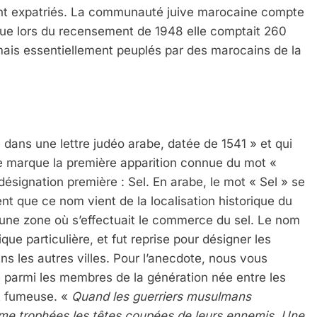
nt expatriés. La communauté juive marocaine compte
ue lors du recensement de 1948 elle comptait 260
is essentiellement peuplés par des marocains de la
 Meurtrière Selon Le Rapport D’ADL Contre L’anti
 dans une lettre judéo arabe, datée de 1541 » et qui
ettre marque la première apparition connue du mot «
désignation première : Sel. En arabe, le mot « Sel » se
nt que ce nom vient de la localisation historique du
ns une zone où s’effectuait le commerce du sel. Le nom
que particulière, et fut reprise pour désigner les
IENTE : POURQUOI JE REVENDIQUE MA JUDAÏTE Par T
ans les autres villes. Pour l’anecdote, nous vous
re parmi les membres de la génération née entre les
t fumeuse. «
Quand les guerriers musulmans
mme trophées les têtes coupées de leurs ennemis. Une