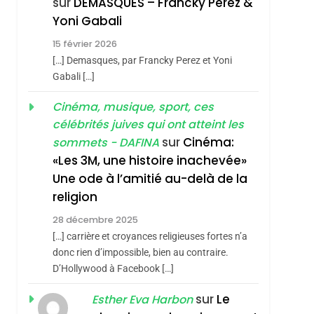
sur
DEMASQUES – Francky Perez &
Nouvelle Chanson De
ISRAÉL
JUDAISME
Yoni Gabali
Boy George
3
15 février 2026
Tout Sur La Nostalgie
[…] Demasques, par Francky Perez et Yoni
SOUVENIRS
Gabali […]
4
Cinéma, musique, sport, ces
Accords D’Isaac:
célébrités juives qui ont atteint les
L’alliance Pourrait
sur
Cinéma:
sommets - DAFINA
S’étendre À 13 Pays
ISRAÉL
JUDAISME
«Les 3M, une histoire inachevée»
D’Amérique Latine
Une ode à l’amitié au-delà de la
5
2025, L’année La Plus
religion
Meurtrière Selon Le
28 décembre 2025
Rapport D’ADL
FRANCE
ISRAÉL
[…] carrière et croyances religieuses fortes n’a
Contre
donc rien d’impossible, bien au contraire.
6
FIÈRE, DIGNE ET
D’Hollywood à Facebook […]
L’antisémitisme
RÉSILIENTE :
sur
Le
Esther Eva Harbon
POURQUOI JE