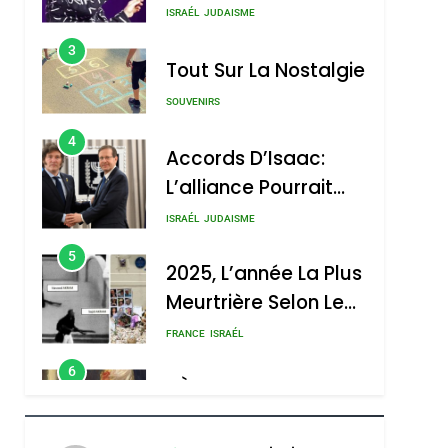
Nouvelle Chanson De
ISRAÉL
JUDAISME
Boy George
3
Tout Sur La Nostalgie
SOUVENIRS
4
Accords D’Isaac:
L’alliance Pourrait
S’étendre À 13 Pays
ISRAÉL
JUDAISME
D’Amérique Latine
5
2025, L’année La Plus
Meurtrière Selon Le
Rapport D’ADL
FRANCE
ISRAÉL
Contre
6
FIÈRE, DIGNE ET
L’antisémitisme
RÉSILIENTE :
POURQUOI JE