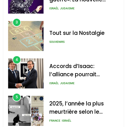
chanson de Boy George
ISRAÉL
JUDAISME
3
Tout sur la Nostalgie
SOUVENIRS
4
Accords d’Isaac:
l’alliance pourrait
s’étendre à 13 pays
ISRAÉL
JUDAISME
d’Amérique latine
5
2025, l’année la plus
meurtrière selon le
rapport d’ADL contre
FRANCE
ISRAÉL