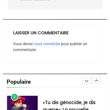
CE QUI NOUS MANQUE –
Jacques Hadida
JUDAISME
LAISSER UN COMMENTAIRE
8
Maroc : Les amandes de
Vous devez
vous connecter
pour publier un
Tafraout, le miel de Tadla
commentaire.
Azilal consacrés produits
DAFINA
MAROC
du terroir
1
Oeil ravageur – Vanessa
De Loya Stauber
Populaire
CINEMA
ISRAÉL
2
«Tu dis génocide, je dis
guerre»: La nouvelle