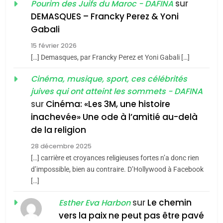
sur
Pourim des Juifs du Maroc - DAFINA
De Loya Stauber
DEMASQUES – Francky Perez & Yoni
5
Gabali
CINEMA
ISRAÉL
2025, l’année la plus
15 février 2026
meurtrière selon le rapport
2
[…] Demasques, par Francky Perez et Yoni Gabali […]
«Tu dis génocide, je dis
d’ADL contre
FRANCE
ISRAÉL
guerre»: La nouvelle
Cinéma, musique, sport, ces célébrités
l’antisémitisme
juives qui ont atteint les sommets - DAFINA
chanson de Boy George
6
ISRAÉL
JUDAISME
FIÈRE, DIGNE ET RÉSILIENTE :
sur
Cinéma: «Les 3M, une histoire
inachevée» Une ode à l’amitié au-delà
POURQUOI JE REVENDIQUE
3
de la religion
MA JUDAÏTE par Thérèse
Tout sur la Nostalgie
ISRAÉL
JUDAISME
Zrihen-Dvir
28 décembre 2025
SOUVENIRS
[…] carrière et croyances religieuses fortes n’a donc rien
7
CE QUI NOUS MANQUE –
d’impossible, bien au contraire. D’Hollywood à Facebook
[…]
Jacques Hadida
4
Accords d’Isaac:
sur
Le chemin
JUDAISME
Esther Eva Harbon
l’alliance pourrait
vers la paix ne peut pas être pavé