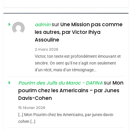
l’antisémitisme
6
FIÈRE, DIGNE ET RÉSILIENTE :
POURQUOI JE REVENDIQUE
sur
Une Mission pas comme
admin
MA JUDAÏTE par Thérèse
les autres, par Victor Ihiya
ISRAÉL
JUDAISME
Assouline
Zrihen-Dvir
7
2 mars 2026
CE QUI NOUS MANQUE –
Victor, ton texte est profondément émouvant et
Jacques Hadida
sincère. On sent qu’il ne s’agit non seulement
d’un récit, mais d’un témoignage…
JUDAISME
sur
Mon
Pourim des Juifs du Maroc - DAFINA
8
pourim chez les Americains – par Junes
Maroc : Les amandes de
Davis-Cohen
Tafraout, le miel de Tadla
15 février 2026
Azilal consacrés produits
DAFINA
MAROC
[…] Mon Pourim chez les Americains, par-junes-davis-
du terroir
cohen […]
1
Oeil ravageur – Vanessa