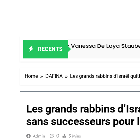
 Ravageur – Vanessa De Loya Stauber
RECENTS
s Ago
Home
DAFINA
Les grands rabbins d’Israël qui
Les grands rabbins d’Isr
sans successeurs pour 
0
Admin
5 Mins