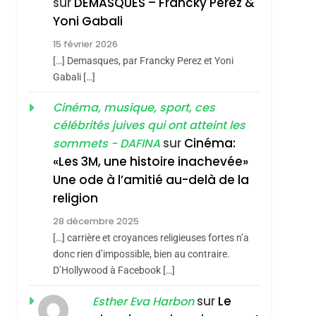
sur
DEMASQUES – Francky Perez &
4
Yoni Gabali
Accords D’Isaac:
15 février 2026
L’alliance Pourrait
[…] Demasques, par Francky Perez et Yoni
S’étendre À 13 Pays
ISRAÉL
JUDAISME
Gabali […]
D’Amérique Latine
5
Cinéma, musique, sport, ces
2025, L’année La Plus
célébrités juives qui ont atteint les
Meurtrière Selon Le
sur
Cinéma:
sommets - DAFINA
Rapport D’ADL
FRANCE
ISRAÉL
«Les 3M, une histoire inachevée»
Contre
Une ode à l’amitié au-delà de la
6
FIÈRE, DIGNE ET
L’antisémitisme
religion
RÉSILIENTE :
28 décembre 2025
POURQUOI JE
ISRAÉL
JUDAISME
[…] carrière et croyances religieuses fortes n’a
REVENDIQUE MA
donc rien d’impossible, bien au contraire.
7
CE QUI NOUS
D’Hollywood à Facebook […]
JUDAÏTE Par Thérèse
MANQUE – Jacques
Zrihen-Dvir
sur
Le
Esther Eva Harbon
Hadida