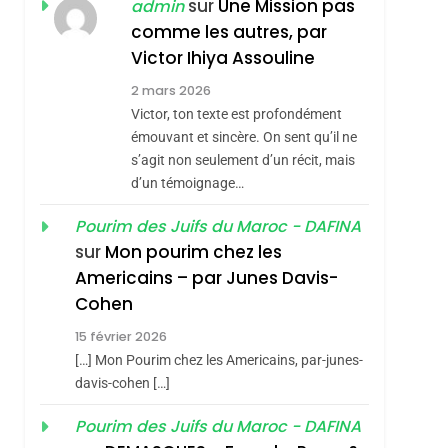
JUDAISME
sur
Une Mission pas
admin
comme les autres, par
8
Maroc : Les Amandes
Victor Ihiya Assouline
De Tafraout, Le Miel
2 mars 2026
De Tadla Azilal
Victor, ton texte est profondément
DAFINA
MAROC
Consacrés Produits
émouvant et sincère. On sent qu’il ne
1
s’agit non seulement d’un récit, mais
Oeil Ravageur –
Du Terroir
d’un témoignage…
Vanessa De Loya
Stauber
Pourim des Juifs du Maroc - DAFINA
CINEMA
ISRAÉL
sur
Mon pourim chez les
2
Americains – par Junes Davis-
«Tu Dis Génocide, Je
Cohen
Dis Guerre»: La
15 février 2026
Nouvelle Chanson De
ISRAÉL
JUDAISME
[…] Mon Pourim chez les Americains, par-junes-
Boy George
3
davis-cohen […]
Tout Sur La Nostalgie
Pourim des Juifs du Maroc - DAFINA
SOUVENIRS