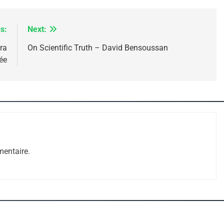
s:
Next:
ra
On Scientific Truth – David Bensoussan
e Tafraout, Le Miel De Tadla Azilal Consacrés P
ée
entaire.
ssa De Loya Stauber