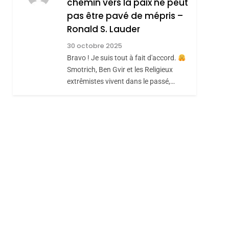
chemin vers la paix ne peut
JUDAISME
pas être pavé de mépris –
8
Maroc : Les Amandes
Ronald S. Lauder
De Tafraout, Le Miel
30 octobre 2025
De Tadla Azilal
Bravo ! Je suis tout à fait d'accord.
DAFINA
MAROC
Smotrich, Ben Gvir et les Religieux
Consacrés Produits
extrêmistes vivent dans le passé,…
Du Terroir
sémitisme