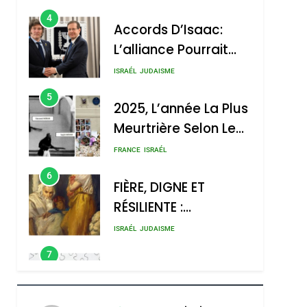
4
Accords D’Isaac:
L’alliance Pourrait
S’étendre À 13 Pays
ISRAÉL
JUDAISME
D’Amérique Latine
5
2025, L’année La Plus
Meurtrière Selon Le
Rapport D’ADL
FRANCE
ISRAÉL
Contre
6
FIÈRE, DIGNE ET
L’antisémitisme
RÉSILIENTE :
POURQUOI JE
ISRAÉL
JUDAISME
REVENDIQUE MA
7
CE QUI NOUS
JUDAÏTE Par Thérèse
MANQUE – Jacques
Zrihen-Dvir
Hadida