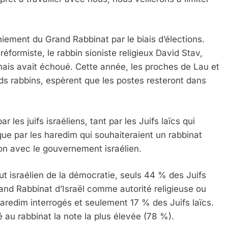
IENTE : POURQUOI JE REVENDIQUE MA JUDAÏTE Par T
niement du Grand Rabbinat par le biais d’élections.
réformiste, le rabbin sioniste religieux David Stav,
is avait échoué. Cette année, les proches de Lau et
ds rabbins, espèrent que les postes resteront dans
les juifs israéliens, tant par les Juifs laïcs qui
 que par les haredim qui souhaiteraient un rabbinat
tion avec le gouvernement israélien.
 – Jacques Hadida
tut israélien de la démocratie, seuls 44 % des Juifs
Grand Rabbinat d’Israël comme autorité religieuse ou
aredim interrogés et seulement 17 % des Juifs laïcs.
é au rabbinat la note la plus élevée (78 %).