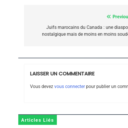
8
Previou
Navigation
de
Juifs marocains du Canada : une diaspo
Maroc : Les Amandes D
nostalgique mais de moins en moins soud
l’article
Terroir
DAFINA
MAROC
LAISSER UN COMMENTAIRE
1
Vous devez
vous connecter
pour publier un comm
Oeil Ravageur – Vane
Articles Liés
CINEMA
ISRAÉL