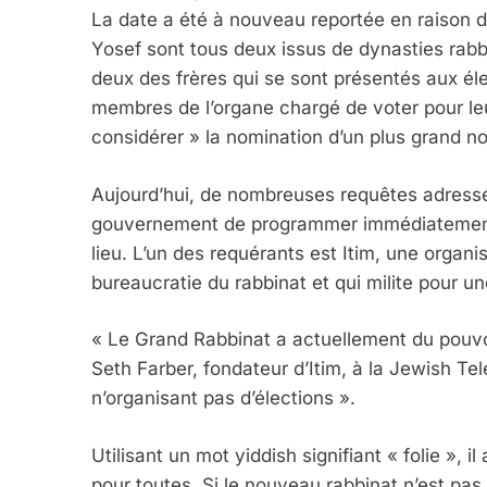
La date a été à nouveau reportée en raison d
Yosef sont tous deux issus de dynasties rabb
deux des frères qui se sont présentés aux éle
membres de l’organe chargé de voter pour le
5
considérer » la nomination d’un plus grand n
Aujourd’hui, de nombreuses requêtes adress
gouvernement de programmer immédiatement de
2025, L’année La Plus
lieu. L’un des requérants est Itim, une organis
FRANCE
ISRAÉL
bureaucratie du rabbinat et qui milite pour un
« Le Grand Rabbinat a actuellement du pouvoir
Seth Farber, fondateur d’Itim, à la Jewish Tele
n’organisant pas d’élections ».
6
Utilisant un mot yiddish signifiant « folie », 
pour toutes. Si le nouveau rabbinat n’est pas 