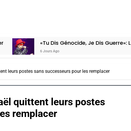
«Tu Dis Génocide, Je Dis Guerre»: La Nouvelle
6 Jours Ago
ttent leurs postes sans successeurs pour les remplacer
aël quittent leurs postes
les remplacer