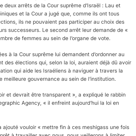
e deux arrêts de la Cour suprême d’Israël : Lau et
iniques et la Cour a jugé que, comme ils ont tous
ctions, ils ne pouvaient pas participer au choix des
urs successeurs. Le second arrêt leur demande de «
ombre de femmes au sein de l’organe de vote.
ées à la Cour suprême lui demandent d’ordonner au
s élections qui, selon la loi, auraient déjà dû avoir
 Meurtrière Selon Le Rapport D’ADL Contre L’anti
ation qui aide les Israéliens à naviguer à travers la
e meilleure gouvernance au sein de l’institution.
 et devrait être transparent », a expliqué le rabbin
graphic Agency, « il enfreint aujourd’hui la loi en
il a ajouté vouloir « mettre fin à ces meshigass une fois
prêt à travailler avec nous, nous veillerons à limiter