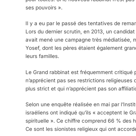
FIÈRE, DIGNE ET RÉSIL
ses pouvoirs ».
Dvir
Il y a eu par le passé des tentatives de rema
ISRAÉL
JUDAISME
Lors du dernier scrutin, en 2013, un candidat 
avait mené une campagne très médiatisée, ma
Yosef, dont les pères étaient également gran
leurs familles.
7
Le Grand rabbinat est fréquemment critiqué par 
n’apprécient pas ses restrictions religieuses
plus strict et qui n’apprécient pas son affilia
CE QUI NOUS MANQUE
JUDAISME
Selon une enquête réalisée en mai par l’Insti
israéliens ont indiqué qu’ils « acceptent le 
spirituelle ». Ce chiffre comprend 66 % des h
Ce sont les sionistes religieux qui ont accord