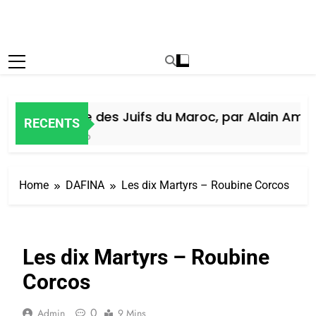
Histoire des Juifs du Maroc, par Alain Amiel
RECENTS
7 Jours Ago
Home
DAFINA
Les dix Martyrs – Roubine Corcos
Les dix Martyrs – Roubine
Corcos
0
Admin
9 Mins