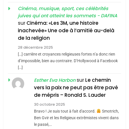
6
3
Cinéma, musique, sport, ces célébrités
FIÈRE, DIGNE ET RÉSILIENTE :
juives qui ont atteint les sommets - DAFINA
Tout sur la Nostalgie
POURQUOI JE REVENDIQUE
sur
Cinéma: «Les 3M, une histoire
MA JUDAÏTE par Thérèse
SOUVENIRS
inachevée» Une ode à l’amitié au-delà
ISRAÉL
JUDAISME
Zrihen-Dvir
de la religion
7
4
28 décembre 2025
CE QUI NOUS MANQUE –
Accords d’Isaac:
[…] carrière et croyances religieuses fortes n’a donc rien
Jacques Hadida
l’alliance pourrait
d’impossible, bien au contraire. D’Hollywood à Facebook
[…]
s’étendre à 13 pays
JUDAISME
ISRAÉL
JUDAISME
d’Amérique latine
sur
Le chemin
Esther Eva Harbon
8
5
vers la paix ne peut pas être pavé
Maroc : Les amandes de
2025, l’année la plus
de mépris – Ronald S. Lauder
Tafraout, le miel de Tadla
meurtrière selon le
Azilal consacrés produits
30 octobre 2025
rapport d’ADL contre
DAFINA
MAROC
FRANCE
ISRAÉL
Bravo ! Je suis tout à fait d'accord.
Smotrich,
du terroir
l’antisémitisme
Ben Gvir et les Religieux extrêmistes vivent dans
1
6
le passé,…
Oeil ravageur – Vanessa De
FIÈRE, DIGNE ET RÉSILIENTE :