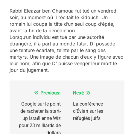
Rabbi Eleazar ben Chamoua fut tué un vendredi
soir, au moment où il récitait le kidouch. Un
romain lui coupa la tête d’un seul coup d’épée,
avant la fin de la bénédiction.
Lorsqu’un individu est tué par une autorité
étrangère, il a part au monde futur. D’ possède
une tenture écarlate, teinte par le sang des
martyrs. Une image de chacun d’eux y figure avec
leur nom, afin que D’ puisse venger leur mort le
jour du jugement.
Previous:
Next:
Navigation
de
Google sur le point
La conférence
de racheter la start-
d’Évian sur les
l’article
up Israélienne Wiz
réfugiés juifs
5
pour 23 milliards de
2025, l’année la plus
dollars