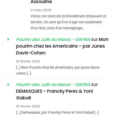
Assouline
JUDAISME
2 mars 2026
Victor, ton texte est profondément émouvant et
8
sincère. On sent qu’il ne s’agit non seulement
Maroc : Les amandes de
d’un récit, mais d’un témoignage…
Tafraout, le miel de Tadla
sur
Mon
Pourim des Juifs du Maroc - DAFINA
Azilal consacrés produits
DAFINA
MAROC
pourim chez les Americains – par Junes
du terroir
Davis-Cohen
1
Oeil ravageur – Vanessa
15 février 2026
De Loya Stauber
[…] Mon Pourim chez les Americains, par-junes-davis-
cohen […]
CINEMA
ISRAÉL
sur
Pourim des Juifs du Maroc - DAFINA
5
2
DEMASQUES – Francky Perez & Yoni
2025, l’année la plus
«Tu dis génocide, je dis
Gabali
meurtrière selon le rapport
guerre»: La nouvelle
15 février 2026
d’ADL contre
chanson de Boy George
FRANCE
ISRAÉL
ISRAÉL
JUDAISME
[…] Demasques, par Francky Perez et Yoni Gabali […]
l’antisémitisme