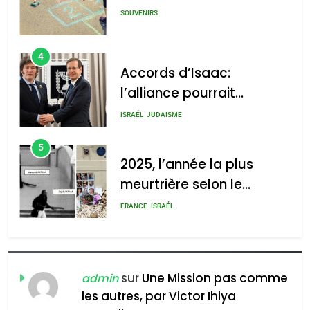
Accords d’Isaac:
GPO
l’alliance pourrait
s’étendre à 13 pays
ISRAÉL
JUDAISME
d’Amérique latine
5
2025, l’année la plus
2025, l’année la plus
meurtrière selon le rapport
meurtrière selon le
d’ADL contre
rapport d’ADL contre
FRANCE
ISRAÉL
l’antisémitisme
l’antisémitisme
6
admin
0
FIÈRE, DIGNE ET RÉSILIENTE :
POURQUOI JE REVENDIQUE
MA JUDAÏTE par Thérèse
ISRAÉL
JUDAISME
Zrihen-Dvir
7
sur
Une Mission pas comme
admin
CE QUI NOUS MANQUE –
les autres, par Victor Ihiya
Jacques Hadida