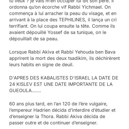
tu veux ? je vais m’en occuper lui dit son père. Il
ordonna qu’on écorche vif Rabbi Yichmael. On
commença à lui arracher la peau du visage, et en
arrivant à la place des TEPHILINES, il lança un cri
terrifiant. On lui coupa ensuite la tête. Comme ils
avaient dépouillé Yossef de sa tunique, on le
dépouillait de sa peau.
Lorsque Rabbi Akiva et Rabbi Yehouda ben Bava
apprirent la mort des deux tsadikim, ils déchirèrent
leurs habits en signe de deuil.
D'APRES DES KABALISTES D'ISRAEL LA DATE DE
24 KISLEV EST UNE DATE IMPORTANTE DE LA
GUEOULA…….
60 ans plus tard, en l’an 120 de l’ère vulgaire,
l’empereur Hadrien décida d’interdire d’étudier et
d’enseigner la Thora. Rabbi Akiva décida de
passer outre et de continuer d’enseigner.