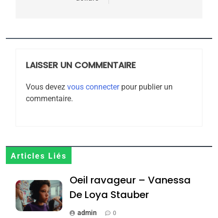
meurtrière selon le
rapport d’ADL contre
FRANCE
ISRAÉL
l’antisémitisme
6
FIÈRE, DIGNE ET RÉSILIENTE :
LAISSER UN COMMENTAIRE
POURQUOI JE REVENDIQUE
Vous devez
vous connecter
pour publier un
MA JUDAÏTE par Thérèse
ISRAÉL
JUDAISME
commentaire.
Zrihen-Dvir
7
CE QUI NOUS MANQUE –
Jacques Hadida
JUDAISME
Articles Liés
Oeil ravageur – Vanessa
8
Maroc : Les amandes de
De Loya Stauber
Tafraout, le miel de Tadla
admin
0
Azilal consacrés produits