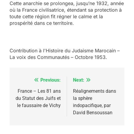
Cette anarchie se prolongea, jusqu’ne 1932, année
où la France civilisatrice, étendant sa protection à
toute cette région fit régner le calme et la
prospérité dans ce territoire.
Contribution à l'Histoire du Judaisme Marocain –
5
2025, l’année la plus
La voix des Communautés – Octobre 1953.
meurtrière selon le
rapport d’ADL contre
FRANCE
ISRAÉL
Previous:
Next:
Navigation
l’antisémitisme
6
de
France – Les 81 ans
Réalignements dans
FIÈRE, DIGNE ET RÉSILIENTE :
du Statut des Juifs et
la sphère
l’article
POURQUOI JE REVENDIQUE
le faussaire de Vichy
indopacifique, par
David Bensoussan
MA JUDAÏTE par Thérèse
ISRAÉL
JUDAISME
Zrihen-Dvir
7