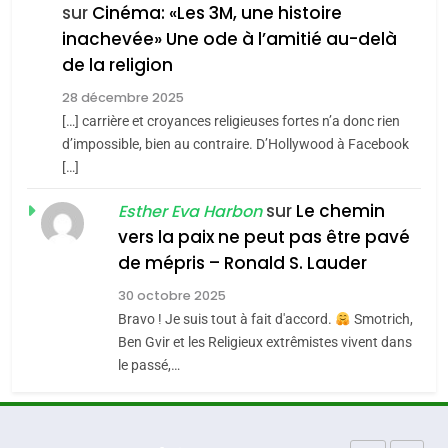
Maroc : Les amandes de
sur
Cinéma: «Les 3M, une histoire
d’Amérique latine
inachevée» Une ode à l’amitié au-delà
Tafraout, le miel de Tadla
5
2025, l’année la plus
de la religion
Azilal consacrés produits
DAFINA
MAROC
meurtrière selon le
du terroir
28 décembre 2025
rapport d’ADL contre
[…] carrière et croyances religieuses fortes n’a donc rien
1
FRANCE
ISRAÉL
Oeil ravageur – Vanessa De
d’impossible, bien au contraire. D’Hollywood à Facebook
l’antisémitisme
[…]
Loya Stauber
6
FIÈRE, DIGNE ET RÉSILIENTE :
sur
Le chemin
CINEMA
ISRAÉL
Esther Eva Harbon
POURQUOI JE REVENDIQUE
vers la paix ne peut pas être pavé
MA JUDAÏTE par Thérèse
2
de mépris – Ronald S. Lauder
ISRAÉL
JUDAISME
«Tu dis génocide, je dis
Zrihen-Dvir
30 octobre 2025
guerre»: La nouvelle
7
Bravo ! Je suis tout à fait d'accord.
Smotrich,
CE QUI NOUS MANQUE –
chanson de Boy George
ISRAÉL
JUDAISME
Ben Gvir et les Religieux extrêmistes vivent dans
Jacques Hadida
le passé,…
3
JUDAISME
Tout sur la Nostalgie
8