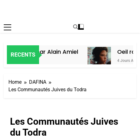
 du Maroc, par Alain Amiel
Oeil ravag
RECENTS
4 Jours Ago
Home
DAFINA
Les Communautés Juives du Todra
Les Communautés Juives
du Todra