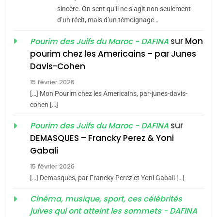
De Loya Stauber
sincère. On sent qu’il ne s’agit non seulement
d’un récit, mais d’un témoignage…
5
CINEMA
ISRAÉL
2025, l’année la plus
sur
Mon
Pourim des Juifs du Maroc - DAFINA
meurtrière selon le rapport
2
pourim chez les Americains – par Junes
«Tu dis génocide, je dis
d’ADL contre
FRANCE
ISRAÉL
Davis-Cohen
guerre»: La nouvelle
l’antisémitisme
15 février 2026
chanson de Boy George
6
ISRAÉL
JUDAISME
FIÈRE, DIGNE ET RÉSILIENTE :
[…] Mon Pourim chez les Americains, par-junes-davis-
cohen […]
POURQUOI JE REVENDIQUE
3
MA JUDAÏTE par Thérèse
sur
Pourim des Juifs du Maroc - DAFINA
Tout sur la Nostalgie
ISRAÉL
JUDAISME
Zrihen-Dvir
DEMASQUES – Francky Perez & Yoni
SOUVENIRS
7
Gabali
CE QUI NOUS MANQUE –
15 février 2026
Jacques Hadida
4
[…] Demasques, par Francky Perez et Yoni Gabali […]
Accords d’Isaac:
JUDAISME
l’alliance pourrait
Cinéma, musique, sport, ces célébrités
juives qui ont atteint les sommets - DAFINA
s’étendre à 13 pays
8
ISRAÉL
JUDAISME