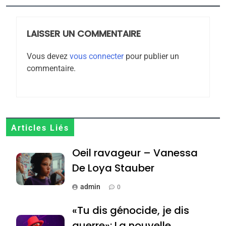
CE QUI NOUS MANQUE –
Jacques Hadida
LAISSER UN COMMENTAIRE
JUDAISME
Vous devez
vous connecter
pour publier un
8
commentaire.
Maroc : Les amandes de
Tafraout, le miel de Tadla
Azilal consacrés produits
DAFINA
MAROC
du terroir
1
Articles Liés
Oeil ravageur – Vanessa
Oeil ravageur – Vanessa
De Loya Stauber
De Loya Stauber
CINEMA
ISRAÉL
admin
0
2
«Tu dis génocide, je dis
«Tu dis génocide, je dis
guerre»: La nouvelle
guerre»: La nouvelle