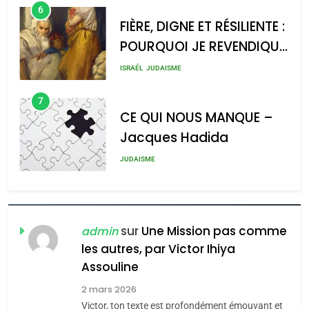
6
FIÈRE, DIGNE ET RÉSILIENTE :
POURQUOI JE REVENDIQUE
2025, l’année la plus
MA JUDAÏTE par Thérèse
meurtrière selon le rapport
ISRAÉL
JUDAISME
Zrihen-Dvir
d’ADL contre
7
l’antisémitisme
CE QUI NOUS MANQUE –
Jacques Hadida
admin
0
JUDAISME
8
Maroc : Les amandes de
Tafraout, le miel de Tadla
sur
Une Mission pas comme
admin
Azilal consacrés produits
les autres, par Victor Ihiya
DAFINA
MAROC
Assouline
du terroir
1
2 mars 2026
Oeil ravageur – Vanessa
Victor, ton texte est profondément émouvant et