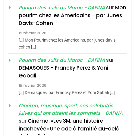
sur
Mon
Pourim des Juifs du Maroc - DAFINA
8
pourim chez les Americains – par Junes
Maroc : Les amandes de
Davis-Cohen
Tafraout, le miel de Tadla
15 février 2026
Azilal consacrés produits
DAFINA
MAROC
[…] Mon Pourim chez les Americains, par-junes-davis-
du terroir
cohen […]
1
Oeil ravageur – Vanessa
sur
Pourim des Juifs du Maroc - DAFINA
De Loya Stauber
DEMASQUES – Francky Perez & Yoni
5
Gabali
CINEMA
ISRAÉL
2025, l’année la plus
15 février 2026
meurtrière selon le rapport
2
[…] Demasques, par Francky Perez et Yoni Gabali […]
«Tu dis génocide, je dis
d’ADL contre
FRANCE
ISRAÉL
guerre»: La nouvelle
Cinéma, musique, sport, ces célébrités
l’antisémitisme
juives qui ont atteint les sommets - DAFINA
chanson de Boy George
6
ISRAÉL
JUDAISME
FIÈRE, DIGNE ET RÉSILIENTE :
sur
Cinéma: «Les 3M, une histoire
inachevée» Une ode à l’amitié au-delà
POURQUOI JE REVENDIQUE
3