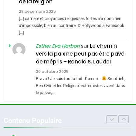
de la religion
MA JUDAÏTE par Thérèse
Tout sur la Nostalgie
ISRAÉL
JUDAISME
Zrihen-Dvir
28 décembre 2025
SOUVENIRS
[…] carrière et croyances religieuses fortes n’a donc rien
7
CE QUI NOUS MANQUE –
d’impossible, bien au contraire. D’Hollywood à Facebook
[…]
Jacques Hadida
4
Accords d’Isaac:
sur
Le chemin
JUDAISME
Esther Eva Harbon
l’alliance pourrait
vers la paix ne peut pas être pavé
s’étendre à 13 pays
8
de mépris – Ronald S. Lauder
ISRAÉL
JUDAISME
Maroc : Les amandes de
d’Amérique latine
30 octobre 2025
Tafraout, le miel de Tadla
5
Bravo ! Je suis tout à fait d'accord.
Smotrich,
2025, l’année la plus
Azilal consacrés produits
DAFINA
MAROC
Ben Gvir et les Religieux extrêmistes vivent dans
meurtrière selon le
du terroir
le passé,…
rapport d’ADL contre
1
FRANCE
ISRAÉL
Oeil ravageur – Vanessa De
l’antisémitisme
Loya Stauber
6
Contenu Populaire
FIÈRE, DIGNE ET RÉSILIENTE :
CINEMA
ISRAÉL
POURQUOI JE REVENDIQUE