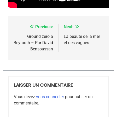
rapport d’ADL contre
FRANCE
ISRAÉL
l’antisémitisme
6
FIÈRE, DIGNE ET RÉSILIENTE :
Previous:
Next:
Navigation
POURQUOI JE REVENDIQUE
MA JUDAÏTE par Thérèse
de
Ground zero à
La beaute de la mer
ISRAÉL
JUDAISME
Beyrouth – Par David
et des vagues
Zrihen-Dvir
l’article
Bensoussan
7
CE QUI NOUS MANQUE –
Jacques Hadida
JUDAISME
LAISSER UN COMMENTAIRE
8
Maroc : Les amandes de
Vous devez
vous connecter
pour publier un
Tafraout, le miel de Tadla
commentaire.
Azilal consacrés produits
DAFINA
MAROC
du terroir