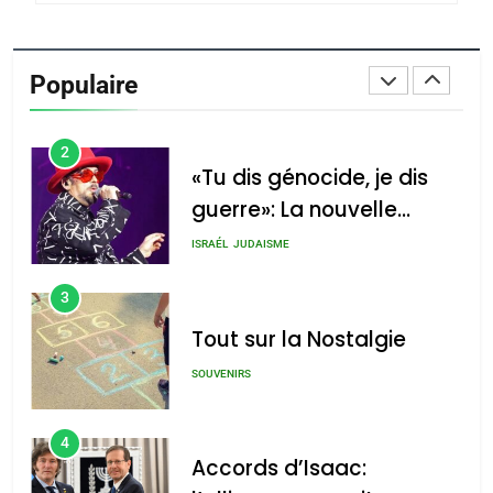
1
Oeil ravageur – Vanessa
De Loya Stauber
Populaire
CINEMA
ISRAÉL
2
«Tu dis génocide, je dis
guerre»: La nouvelle
chanson de Boy George
ISRAÉL
JUDAISME
3
Tout sur la Nostalgie
SOUVENIRS
4
Accords d’Isaac: