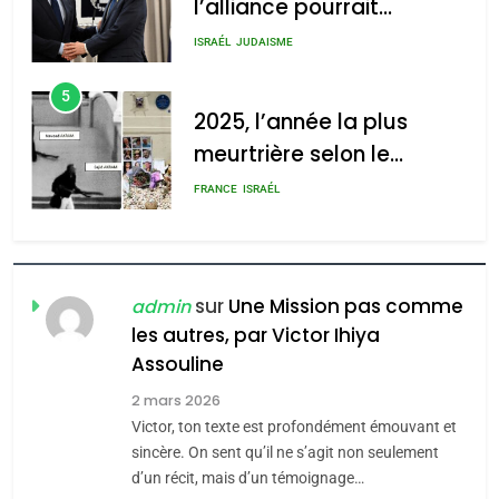
l’alliance pourrait
s’étendre à 13 pays
ISRAÉL
JUDAISME
d’Amérique latine
5
2025, l’année la plus
meurtrière selon le
rapport d’ADL contre
FRANCE
ISRAÉL
l’antisémitisme
6
FIÈRE, DIGNE ET RÉSILIENTE :
POURQUOI JE REVENDIQUE
sur
Une Mission pas comme
admin
MA JUDAÏTE par Thérèse
les autres, par Victor Ihiya
ISRAÉL
JUDAISME
Assouline
Zrihen-Dvir
7
2 mars 2026
CE QUI NOUS MANQUE –
Victor, ton texte est profondément émouvant et
Jacques Hadida
sincère. On sent qu’il ne s’agit non seulement
d’un récit, mais d’un témoignage…
JUDAISME