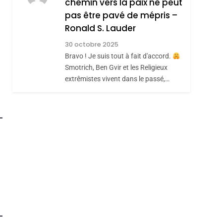
chemin vers la paix ne peut
ISRAÉL
JUDAISME
REVENDIQUE MA
pas être pavé de mépris –
7
CE QUI NOUS
JUDAÏTE Par Thérèse
Ronald S. Lauder
MANQUE – Jacques
Zrihen-Dvir
30 octobre 2025
Hadida
Bravo ! Je suis tout à fait d'accord.
JUDAISME
Smotrich, Ben Gvir et les Religieux
8
extrêmistes vivent dans le passé,…
Maroc : Les Amandes
De Tafraout, Le Miel
De Tadla Azilal
DAFINA
MAROC
Consacrés Produits
Du Terroir
roduits Du