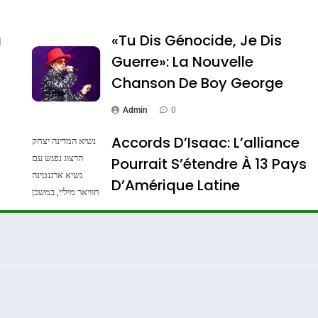
a
«Tu Dis Génocide, Je Dis
Guerre»: La Nouvelle
Chanson De Boy George
Admin
0
Accords D’Isaac: L’alliance
נשיא המדינה יצחק
הרצוג נפגש עם
Pourrait S’étendre À 13 Pays
נשיא ארגנטינה
ssa De Loya Stauber
D’Amérique Latine
חוויאר מיליי, במשכן
הנשיא בירושלים.
Admin
0
צילום: חיים צח /
לע"מ Photos By
: Haim Zach /
GPO