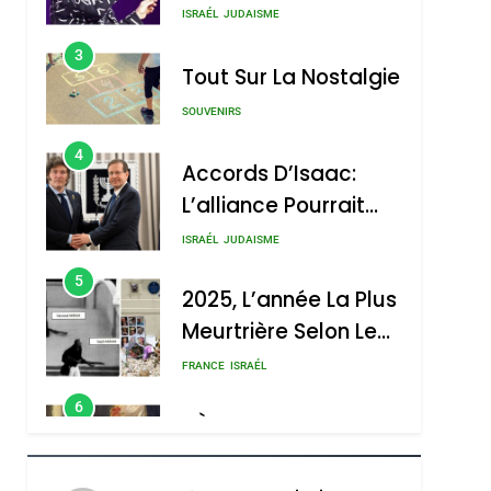
Nouvelle Chanson De
ISRAÉL
JUDAISME
Boy George
3
Tout Sur La Nostalgie
SOUVENIRS
4
Accords D’Isaac:
L’alliance Pourrait
S’étendre À 13 Pays
ISRAÉL
JUDAISME
D’Amérique Latine
5
2025, L’année La Plus
Meurtrière Selon Le
Rapport D’ADL
FRANCE
ISRAÉL
Contre
6
FIÈRE, DIGNE ET
L’antisémitisme
RÉSILIENTE :
POURQUOI JE