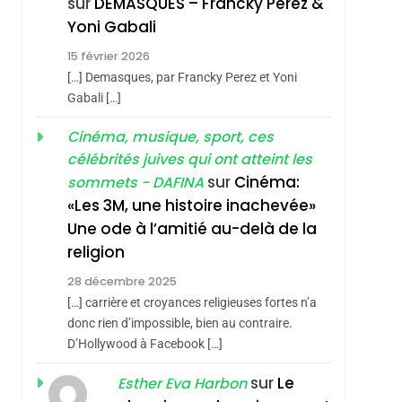
sur
DEMASQUES – Francky Perez &
Nouvelle Chanson De
ISRAÉL
JUDAISME
Yoni Gabali
Boy George
3
15 février 2026
Tout Sur La Nostalgie
sémitisme
[…] Demasques, par Francky Perez et Yoni
SOUVENIRS
Gabali […]
4
Cinéma, musique, sport, ces
Accords D’Isaac:
célébrités juives qui ont atteint les
L’alliance Pourrait
sur
Cinéma:
sommets - DAFINA
S’étendre À 13 Pays
ISRAÉL
JUDAISME
«Les 3M, une histoire inachevée»
D’Amérique Latine
Une ode à l’amitié au-delà de la
5
2025, L’année La Plus
religion
Meurtrière Selon Le
28 décembre 2025
hérèse Zrihen-
Rapport D’ADL
FRANCE
ISRAÉL
[…] carrière et croyances religieuses fortes n’a
Contre
donc rien d’impossible, bien au contraire.
6
FIÈRE, DIGNE ET
D’Hollywood à Facebook […]
L’antisémitisme
RÉSILIENTE :
sur
Le
Esther Eva Harbon
POURQUOI JE