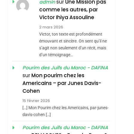
ISRAÉL
JUDAISME
sur
Une Mission pas
admin
REVENDIQUE MA
comme les autres, par
7
CE QUI NOUS
JUDAÏTE Par Thérèse
Victor Ihiya Assouline
MANQUE – Jacques
Zrihen-Dvir
2 mars 2026
Hadida
Victor, ton texte est profondément
JUDAISME
émouvant et sincère. On sent qu’il ne
8
s’agit non seulement d’un récit, mais
Maroc : Les Amandes
d’un témoignage…
De Tafraout, Le Miel
De Tadla Azilal
Pourim des Juifs du Maroc - DAFINA
DAFINA
MAROC
sur
Mon pourim chez les
Consacrés Produits
1
Americains – par Junes Davis-
Oeil Ravageur –
Du Terroir
Cohen
Vanessa De Loya
15 février 2026
Stauber
CINEMA
ISRAÉL
[…] Mon Pourim chez les Americains, par-junes-
2
davis-cohen […]
«Tu Dis Génocide, Je
Pourim des Juifs du Maroc - DAFINA
Dis Guerre»: La