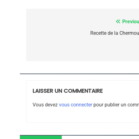
7
Previou
Navigation
de
Recette de la Chermou
l’article
CE QUI NOUS MANQUE
JUDAISME
LAISSER UN COMMENTAIRE
8
Vous devez
vous connecter
pour publier un comm
Maroc : Les Amandes D
Terroir