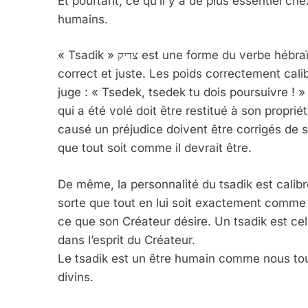
Et pourtant, ce qu’il y a de plus essentiel che
humains.
« Tsadik » צדיק est une forme du verbe hébraïque צדק [TsDK], dont le sens est de faire ce qui est
correct et juste. Les poids correctement cali
juge : « Tsedek, tsedek tu dois poursuivre ! » 
qui a été volé doit être restitué à son propriét
causé un préjudice doivent être corrigés de so
que tout soit comme il devrait être.
De même, la personnalité du tsadik est calibré
sorte que tout en lui soit exactement comme so
ce que son Créateur désire. Un tsadik est celu
dans l’esprit du Créateur.
Le tsadik est un être humain comme nous t
divins.
5