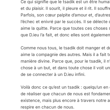
Ce qui signifie que le tsadik est un être hum
et du plaisir. Il sourit, il pleure et il rit. Il so
Parfois, son cœur palpite d’amour et, d’autres 
2025, L’année La Plus
l’échec et enivré par le succès. Il se délecte
FRANCE
ISRAÉL
aime la quitte. Parce que toutes ces choses s
que D.ieu l’a fait, et donc elles sont égalemen
Comme nous tous, le tsadik doit manger et dorm
aime la compagnie des autres. Mais il a fait
6
manière divine. Parce que, pour le tsadik, il 
chose à un but, et dans toute chose il voit un
de se connecter à un D.ieu infini.
FIÈRE, DIGNE ET RÉSIL
Dvir
Voilà donc ce qu’est un tsadik : quelqu’un en
de réaliser que chacun de nous est fondament
ISRAÉL
JUDAISME
existence, mais plus encore à travers notre at
respire en chacun de nous.