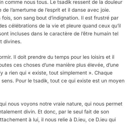
ain comme nous tous. Le tsadik ressent de la douleur
uffre de l’amertume de l’esprit et il danse avec joie.
fois, son sang bout d’indignation. Il est frustré par
 Meurtrière Selon Le Rapport D’ADL Contre L’anti
 des célébrations de la vie et pleure quand ceux qu’il
ont incluses dans le caractère de l’être humain tel
t divines.
ir. Il doit prendre du temps pour les loisirs et il
 toutes ces choses d’une manière plus élevée, d’une
n’y a rien qui « existe, tout simplement ». Chaque
 sens. Pour le tsadik, tout ce qui existe est un moyen
IENTE : POURQUOI JE REVENDIQUE MA JUDAÏTE Par T
 qui nous voyons notre vraie nature, qui nous permet
alement divin. Et donc, par le seul fait de son
tachement à lui, il nous relie à D.ieu, ce D.ieu qui