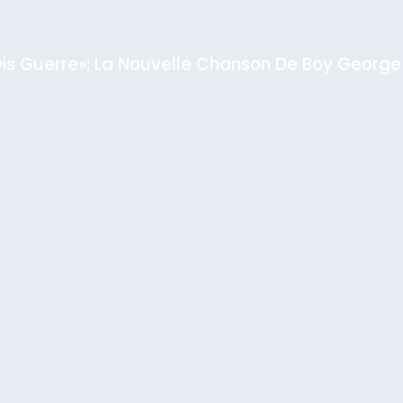
Dis Guerre»: La Nouvelle Chanson De Boy George
rt