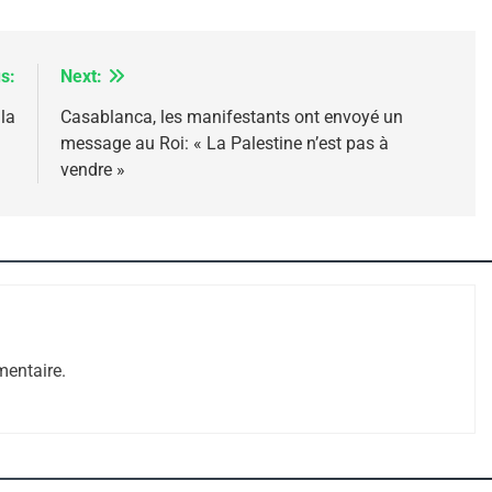
s:
Next:
la
Casablanca, les manifestants ont envoyé un
message au Roi: « La Palestine n’est pas à
vendre »
 – Jacques Hadida
entaire.
e Tafraout, Le Miel De Tadla Azilal Consacrés P