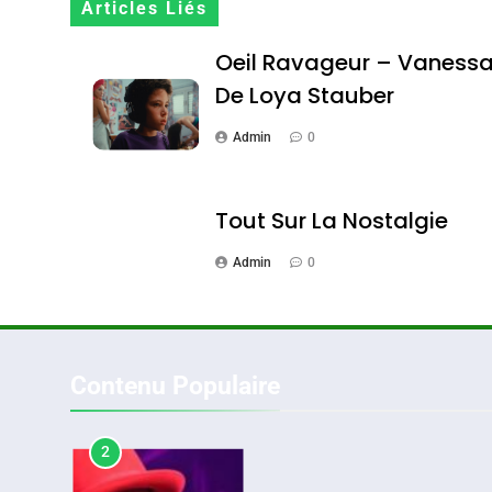
Articles Liés
DAFINA
MAROC
Oeil Ravageur – Vaness
De Loya Stauber
Admin
0
1
Tout Sur La Nostalgie
Admin
0
Oeil Ravageur – Vane
CINEMA
ISRAÉL
Contenu Populaire
2