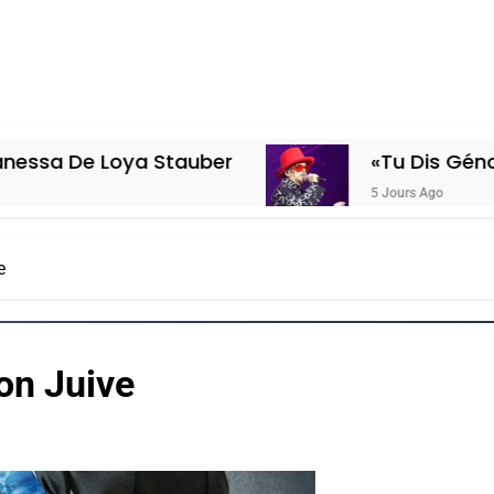
oya Stauber
«Tu Dis Génocide, Je Di
5 Jours Ago
e
ion Juive