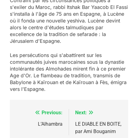
Contraint par les circonstances politiques à
s'exiler du Maroc, rabbi Itshak Bar Yaacob El Fassi
s'installa à l'âge de 75 ans en Espagne, à Lucène
où il fonda une nouvelle yeshiva. Lucène devint
alors le centre d'études talmudiques par
excellence de la tradition de sefarade : la
Jérusalem d'Espagne.
Les persécutions qui s'abattirent sur les
communautés juives marocaines sous la dynastie
intolérante des Almohades mirent fin à ce premier
Age d'Or. Le flambeau de tradition, transmis de
Babylone à Kaïrouan et de Kaïrouan à Fès, émigra
vers l'Espagne.
Previous:
Next:
Navigation
de
L’Alhambra
LE DIABLE EN BOITE,
par Ami Bouganim
l’article