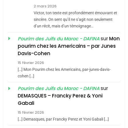
7
2 mars 2026
CE QUI NOUS MANQUE –
Victor, ton texte est profondément émouvant et
Jacques Hadida
sincère. On sent qu’il ne s’agit non seulement
d’un récit, mais d’un témoignage…
JUDAISME
sur
Mon
Pourim des Juifs du Maroc - DAFINA
8
pourim chez les Americains – par Junes
Maroc : Les amandes de
Davis-Cohen
Tafraout, le miel de Tadla
15 février 2026
Azilal consacrés produits
DAFINA
MAROC
[…] Mon Pourim chez les Americains, par-junes-davis-
du terroir
cohen […]
1
Oeil ravageur – Vanessa
sur
Pourim des Juifs du Maroc - DAFINA
De Loya Stauber
DEMASQUES – Francky Perez & Yoni
5
Gabali
CINEMA
ISRAÉL
2025, l’année la plus
15 février 2026
meurtrière selon le rapport
2
[…] Demasques, par Francky Perez et Yoni Gabali […]
«Tu dis génocide, je dis
d’ADL contre
FRANCE
ISRAÉL