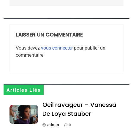
5
2025, l’année la plus
meurtrière selon le
rapport d’ADL contre
LAISSER UN COMMENTAIRE
FRANCE
ISRAÉL
l’antisémitisme
Vous devez
vous connecter
pour publier un
6
commentaire.
FIÈRE, DIGNE ET RÉSILIENTE :
POURQUOI JE REVENDIQUE
MA JUDAÏTE par Thérèse
ISRAÉL
JUDAISME
Zrihen-Dvir
7
Articles Liés
CE QUI NOUS MANQUE –
Oeil ravageur – Vanessa
Jacques Hadida
De Loya Stauber
JUDAISME
admin
0
8