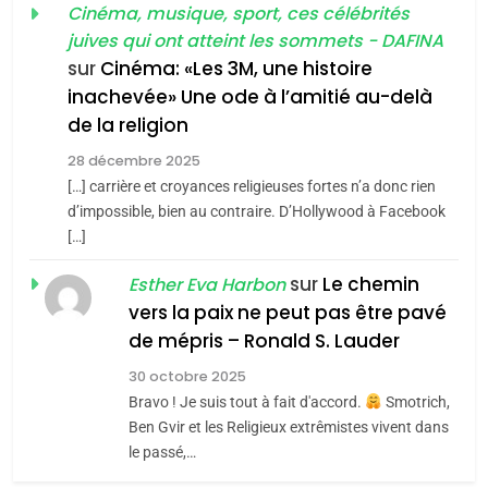
guerre»: La nouvelle
Cinéma, musique, sport, ces célébrités
l’antisémitisme
juives qui ont atteint les sommets - DAFINA
chanson de Boy George
6
ISRAÉL
JUDAISME
FIÈRE, DIGNE ET RÉSILIENTE :
sur
Cinéma: «Les 3M, une histoire
inachevée» Une ode à l’amitié au-delà
POURQUOI JE REVENDIQUE
3
de la religion
MA JUDAÏTE par Thérèse
Tout sur la Nostalgie
ISRAÉL
JUDAISME
Zrihen-Dvir
28 décembre 2025
SOUVENIRS
[…] carrière et croyances religieuses fortes n’a donc rien
7
CE QUI NOUS MANQUE –
d’impossible, bien au contraire. D’Hollywood à Facebook
[…]
Jacques Hadida
4
Accords d’Isaac:
sur
Le chemin
JUDAISME
Esther Eva Harbon
l’alliance pourrait
vers la paix ne peut pas être pavé
s’étendre à 13 pays
8
de mépris – Ronald S. Lauder
ISRAÉL
JUDAISME
Maroc : Les amandes de
d’Amérique latine
30 octobre 2025
Tafraout, le miel de Tadla
5
Bravo ! Je suis tout à fait d'accord.
Smotrich,
2025, l’année la plus
Azilal consacrés produits
DAFINA
MAROC
Ben Gvir et les Religieux extrêmistes vivent dans
meurtrière selon le
du terroir
le passé,…
rapport d’ADL contre
1
FRANCE
ISRAÉL