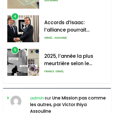
GPO
SOUVENIRS
4
Accords d’Isaac:
l’alliance pourrait
2025, l’année la plus
s’étendre à 13 pays
meurtrière selon le rapport
ISRAÉL
JUDAISME
d’Amérique latine
d’ADL contre
5
l’antisémitisme
2025, l’année la plus
meurtrière selon le
admin
0
rapport d’ADL contre
FRANCE
ISRAÉL
l’antisémitisme
6
FIÈRE, DIGNE ET RÉSILIENTE :
POURQUOI JE REVENDIQUE
sur
Une Mission pas comme
admin
MA JUDAÏTE par Thérèse
les autres, par Victor Ihiya
ISRAÉL
JUDAISME
Assouline
Zrihen-Dvir