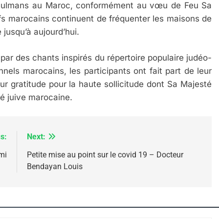
 musulmans au Maroc, conformément au vœu de Feu Sa
fs marocains continuent de fréquenter les maisons de
IENTE : POURQUOI JE REVENDIQUE MA JUDAÏTE Par T
jusqu’à aujourd’hui.
par des chants inspirés du répertoire populaire judéo-
nels marocains, les participants ont fait part de leur
r gratitude pour la haute sollicitude dont Sa Majesté
é juive marocaine.
s:
Next:
mi
Petite mise au point sur le covid 19 – Docteur
Bendayan Louis
 – Jacques Hadida