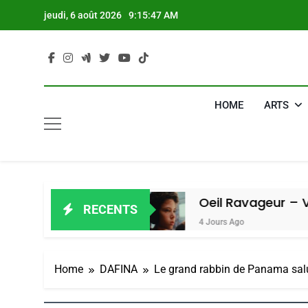
Skip
jeudi, 6 août 2026
9:15:48 AM
to
content
HOME
ARTS
Amiel
Oeil Ravageur – Vanessa De Lo
RECENTS
4 Jours Ago
Home
DAFINA
Le grand rabbin de Panama salue