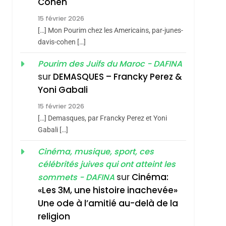
Cohen
Vanessa De Loya
15 février 2026
Stauber
CINEMA
ISRAÉL
[…] Mon Pourim chez les Americains, par-junes-
2
davis-cohen […]
«Tu Dis Génocide, Je
Pourim des Juifs du Maroc - DAFINA
Dis Guerre»: La
sur
DEMASQUES – Francky Perez &
Nouvelle Chanson De
ISRAÉL
JUDAISME
Yoni Gabali
Boy George
3
15 février 2026
Tout Sur La Nostalgie
[…] Demasques, par Francky Perez et Yoni
SOUVENIRS
Gabali […]
4
Cinéma, musique, sport, ces
Accords D’Isaac:
célébrités juives qui ont atteint les
L’alliance Pourrait
sur
Cinéma:
sommets - DAFINA
S’étendre À 13 Pays
ISRAÉL
JUDAISME
«Les 3M, une histoire inachevée»
D’Amérique Latine
Une ode à l’amitié au-delà de la
5
2025, L’année La Plus
religion