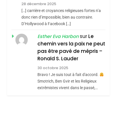
Meurtrière Selon Le
28 décembre 2025
Rapport D’ADL
FRANCE
ISRAÉL
[…] carrière et croyances religieuses fortes n’a
Contre
donc rien d’impossible, bien au contraire.
6
FIÈRE, DIGNE ET
D’Hollywood à Facebook […]
L’antisémitisme
RÉSILIENTE :
sur
Le
Esther Eva Harbon
POURQUOI JE
chemin vers la paix ne peut
ISRAÉL
JUDAISME
REVENDIQUE MA
pas être pavé de mépris –
7
CE QUI NOUS
JUDAÏTE Par Thérèse
Ronald S. Lauder
MANQUE – Jacques
Zrihen-Dvir
30 octobre 2025
Hadida
Bravo ! Je suis tout à fait d'accord.
JUDAISME
Smotrich, Ben Gvir et les Religieux
8
extrêmistes vivent dans le passé,…
Maroc : Les Amandes
De Tafraout, Le Miel
De Tadla Azilal
DAFINA
MAROC
Consacrés Produits
Du Terroir