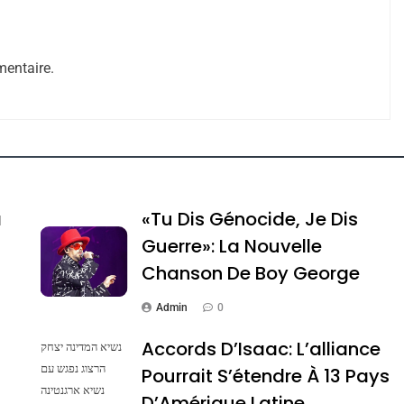
entaire.
e Tafraout, Le Miel De Tadla Azilal Consacrés P
a
«Tu Dis Génocide, Je Dis
Guerre»: La Nouvelle
Chanson De Boy George
Admin
0
Accords D’Isaac: L’alliance
נשיא המדינה יצחק
הרצוג נפגש עם
Pourrait S’étendre À 13 Pays
נשיא ארגנטינה
ssa De Loya Stauber
D’Amérique Latine