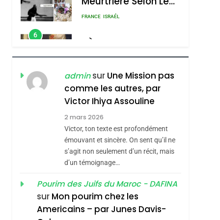
Meurtrière Selon Le
Rapport D’ADL
FRANCE
ISRAÉL
Contre
6
FIÈRE, DIGNE ET
L’antisémitisme
RÉSILIENTE :
POURQUOI JE
ISRAÉL
JUDAISME
sur
Une Mission pas
admin
REVENDIQUE MA
comme les autres, par
7
CE QUI NOUS
JUDAÏTE Par Thérèse
Victor Ihiya Assouline
MANQUE – Jacques
Zrihen-Dvir
2 mars 2026
Hadida
Victor, ton texte est profondément
JUDAISME
émouvant et sincère. On sent qu’il ne
8
s’agit non seulement d’un récit, mais
Maroc : Les Amandes
d’un témoignage…
De Tafraout, Le Miel
De Tadla Azilal
Pourim des Juifs du Maroc - DAFINA
DAFINA
MAROC
sur
Mon pourim chez les
Consacrés Produits
1
Americains – par Junes Davis-
Oeil Ravageur –
Du Terroir