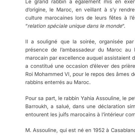
Le grand rabbin a également mis en exerg
d’origine, le Maroc, en veillant à s’y rend
culture marocaines lors de leurs fêtes à l’
“
relation spéciale unique dans le monde
“.
Il a souligné que la soirée, organisée pa
5
présence de l’ambassadeur du Maroc a
marocain par excellence auquel assistaient d
a constitué une occasion d’élever des prière
Roi Mohammed VI, pour le repos des âmes d
2025, L’année La Plus
rabbins enterrés au Maroc.
FRANCE
ISRAÉL
Pour sa part, le rabbin Yahia Assouline, le p
Barroukh, a salué, dans une déclaration simi
entourent les juifs marocains à l’intérieur c
6
M. Assouline, qui est né en 1952 à Casablan