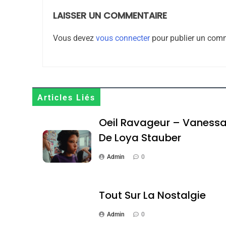
LAISSER UN COMMENTAIRE
8
Vous devez
vous connecter
pour publier un comm
Maroc : Les Amandes D
Terroir
Articles Liés
DAFINA
MAROC
Oeil Ravageur – Vaness
De Loya Stauber
Admin
0
1
Tout Sur La Nostalgie
Admin
0
Oeil Ravageur – Vane