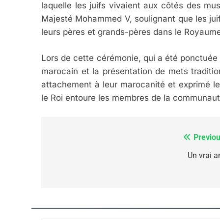
laquelle les juifs vivaient aux côtés des
Majesté Mohammed V, soulignant que les jui
FIÈRE, DIGNE ET RÉSIL
leurs pères et grands-pères dans le Royaume 
Dvir
Lors de cette cérémonie, qui a été ponctuée 
ISRAÉL
JUDAISME
marocain et la présentation de mets tradition
attachement à leur marocanité et exprimé leu
le Roi entoure les membres de la communaut
7
Previou
Navigation
de
Un vrai a
CE QUI NOUS MANQUE
l’article
JUDAISME