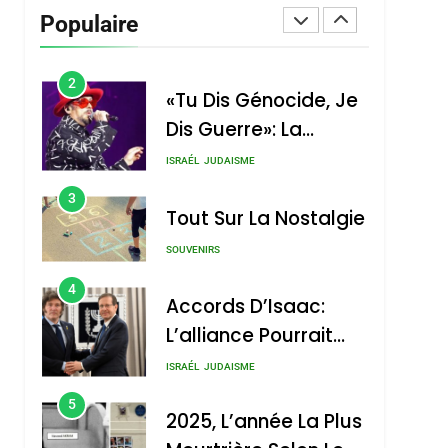
Vanessa De Loya
Populaire
Stauber
CINEMA
ISRAÉL
2
«Tu Dis Génocide, Je
Dis Guerre»: La
Nouvelle Chanson De
ISRAÉL
JUDAISME
Boy George
3
Tout Sur La Nostalgie
SOUVENIRS
4
Accords D’Isaac:
L’alliance Pourrait
S’étendre À 13 Pays
ISRAÉL
JUDAISME
D’Amérique Latine
5
2025, L’année La Plus