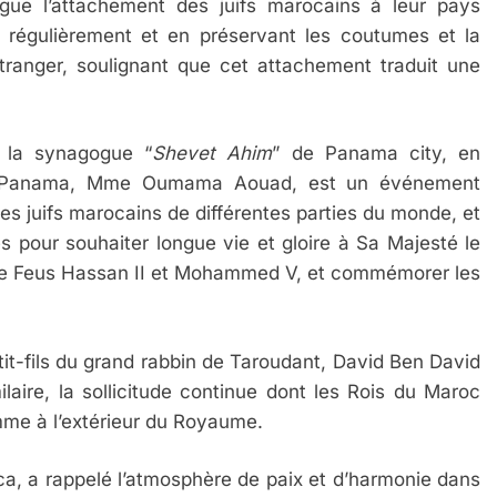
ue l’attachement des juifs marocains à leur pays
re régulièrement et en préservant les coutumes et la
étranger, soulignant que cet attachement traduit une
r la synagogue “
Shevet Ahim
” de Panama city, en
u Panama, Mme Oumama Aouad, est un événement
es juifs marocains de différentes parties du monde, et
s pour souhaiter longue vie et gloire à Sa Majesté le
e Feus Hassan II et Mohammed V, et commémorer les
 Meurtrière Selon Le Rapport D’ADL Contre L’anti
etit-fils du grand rabbin de Taroudant, David Ben David
laire, la sollicitude continue dont les Rois du Maroc
omme à l’extérieur du Royaume.
ca, a rappelé l’atmosphère de paix et d’harmonie dans