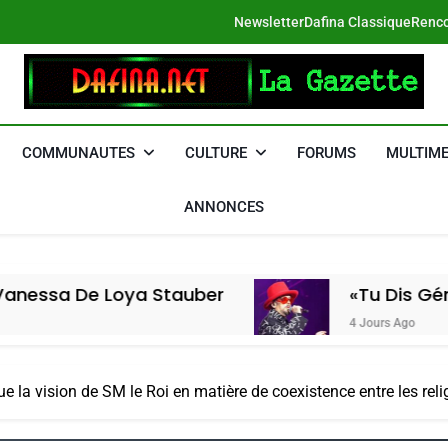
Newsletter
Dafina Classique
Renco
DAFINA
Le Net Des Juifs Du Maroc
COMMUNAUTES
CULTURE
FORUMS
MULTIME
ANNONCES
ya Stauber
«Tu Dis Génocide, Je Dis
4 Jours Ago
 la vision de SM le Roi en matière de coexistence entre les reli