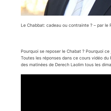
FRANCE
ISRAÉL
Le Chabbat: cadeau ou contrainte ? – par l
6
Pourquoi se reposer le Chabat ? Pourquoi ce 
Toutes les réponses dans ce cours vidéo du
FIÈRE, DIGNE ET RÉSIL
des matinées de Derech Laolim tous les dim
Dvir
ISRAÉL
JUDAISME
7