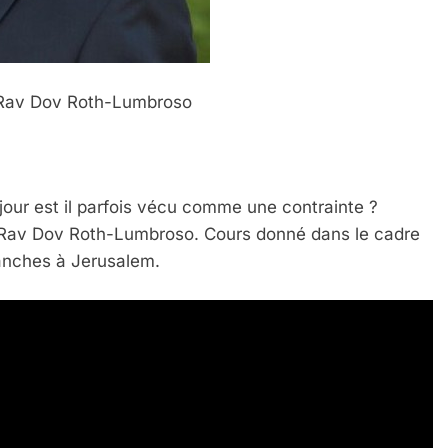
e Rav Dov Roth-Lumbroso
jour est il parfois vécu comme une contrainte ?
 Rav Dov Roth-Lumbroso. Cours donné dans le cadre
IENTE : POURQUOI JE REVENDIQUE MA JUDAÏTE Par T
anches à Jerusalem.