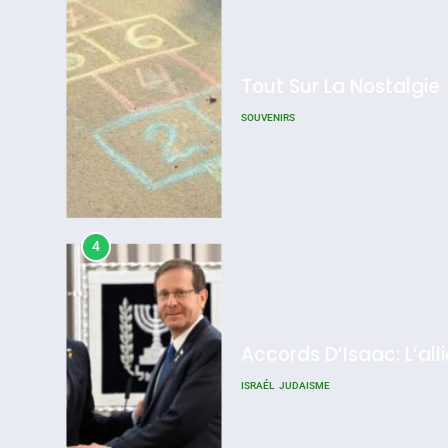
Accords D’Isaac: L’all
ISRAÉL
JUDAISME
5
2025, L’année La Plus
FRANCE
ISRAÉL