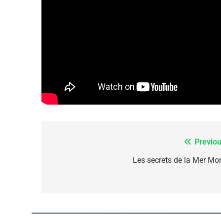
CE QUI NOUS MANQUE
JUDAISME
8
Previou
Navigation
de
Les secrets de la Mer Mor
Maroc : Les Amandes D
l’article
Terroir
DAFINA
MAROC