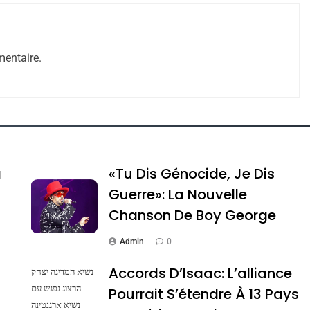
entaire.
ssa De Loya Stauber
a
«Tu Dis Génocide, Je Dis
Guerre»: La Nouvelle
Chanson De Boy George
Admin
0
Accords D’Isaac: L’alliance
נשיא המדינה יצחק
הרצוג נפגש עם
Pourrait S’étendre À 13 Pays
נשיא ארגנטינה
Dis Guerre»: La Nouvelle Chanson De Boy George