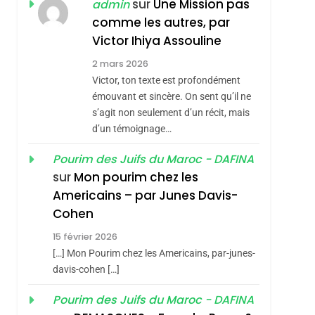
JUDAISME
sur
Une Mission pas
admin
comme les autres, par
8
Maroc : Les Amandes
Victor Ihiya Assouline
De Tafraout, Le Miel
2 mars 2026
De Tadla Azilal
Victor, ton texte est profondément
DAFINA
MAROC
Consacrés Produits
émouvant et sincère. On sent qu’il ne
1
s’agit non seulement d’un récit, mais
Oeil Ravageur –
Du Terroir
d’un témoignage…
Vanessa De Loya
Stauber
Pourim des Juifs du Maroc - DAFINA
CINEMA
ISRAÉL
hérèse Zrihen-
sur
Mon pourim chez les
2
Americains – par Junes Davis-
«Tu Dis Génocide, Je
Cohen
Dis Guerre»: La
15 février 2026
Nouvelle Chanson De
ISRAÉL
JUDAISME
[…] Mon Pourim chez les Americains, par-junes-
Boy George
3
davis-cohen […]
Tout Sur La Nostalgie
Pourim des Juifs du Maroc - DAFINA
SOUVENIRS