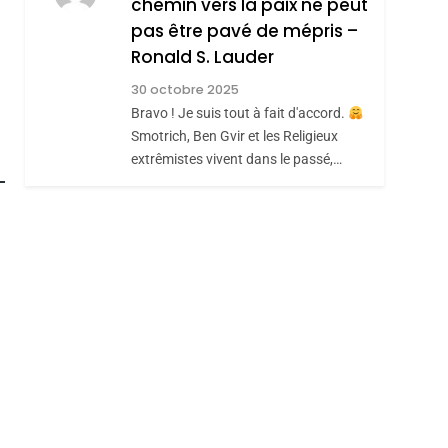
chemin vers la paix ne peut
JUDAISME
pas être pavé de mépris –
8
Maroc : Les Amandes
Ronald S. Lauder
De Tafraout, Le Miel
30 octobre 2025
De Tadla Azilal
Bravo ! Je suis tout à fait d'accord.
DAFINA
MAROC
Smotrich, Ben Gvir et les Religieux
Consacrés Produits
extrêmistes vivent dans le passé,…
Du Terroir