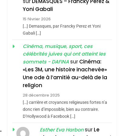
sur
DEMASQUES – Francky Perez &
4
Yoni Gabali
Accords D’Isaac:
15 février 2026
L’alliance Pourrait
[…] Demasques, par Francky Perez et Yoni
S’étendre À 13 Pays
ISRAÉL
JUDAISME
Gabali […]
D’Amérique Latine
5
Cinéma, musique, sport, ces
2025, L’année La Plus
célébrités juives qui ont atteint les
Meurtrière Selon Le
sur
Cinéma:
sommets - DAFINA
Rapport D’ADL
FRANCE
ISRAÉL
«Les 3M, une histoire inachevée»
Contre
Une ode à l’amitié au-delà de la
6
FIÈRE, DIGNE ET
L’antisémitisme
religion
RÉSILIENTE :
28 décembre 2025
POURQUOI JE
ISRAÉL
JUDAISME
roduits Du
[…] carrière et croyances religieuses fortes n’a
REVENDIQUE MA
donc rien d’impossible, bien au contraire.
7
CE QUI NOUS
D’Hollywood à Facebook […]
JUDAÏTE Par Thérèse
MANQUE – Jacques
Zrihen-Dvir
sur
Le
Esther Eva Harbon
Hadida