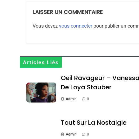
LAISSER UN COMMENTAIRE
1
Vous devez
vous connecter
pour publier un comm
Oeil Ravageur – Vane
Articles Liés
CINEMA
ISRAÉL
Oeil Ravageur – Vaness
De Loya Stauber
Admin
0
2
Tout Sur La Nostalgie
Admin
0
«Tu Dis Génocide, Je 