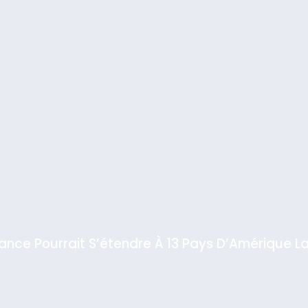
iance Pourrait S’étendre À 13 Pays D’Amérique La
 Meurtrière Selon Le Rapport D’ADL Contre L’anti