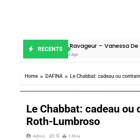
Oeil Ravageur – Vanessa De Loya Stauber
RECENTS
7 Jours Ago
Home
DAFINA
Le Chabbat: cadeau ou contrain
Le Chabbat: cadeau ou c
Roth-Lumbroso
0
Admin
1 Mins