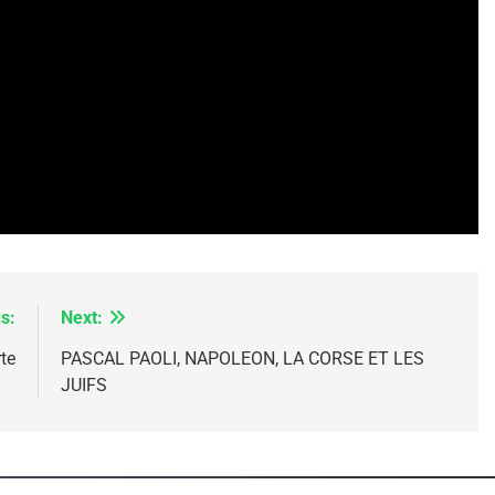
 – Jacques Hadida
s:
Next:
te
PASCAL PAOLI, NAPOLEON, LA CORSE ET LES
e Tafraout, Le Miel De Tadla Azilal Consacrés P
JUIFS