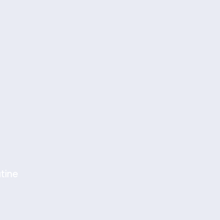
tine
sémitisme