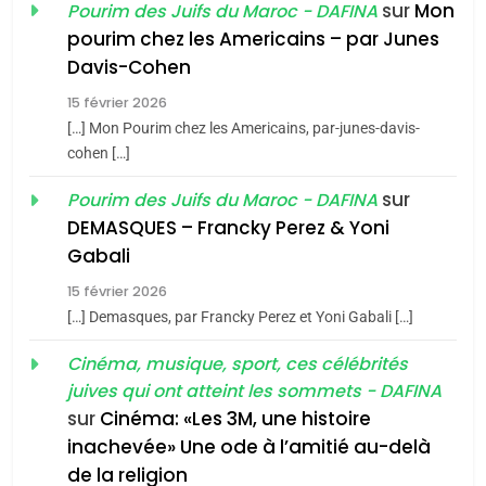
sur
Mon
Pourim des Juifs du Maroc - DAFINA
8
pourim chez les Americains – par Junes
Maroc : Les amandes de
Davis-Cohen
Tafraout, le miel de Tadla
15 février 2026
Azilal consacrés produits
DAFINA
MAROC
[…] Mon Pourim chez les Americains, par-junes-davis-
du terroir
cohen […]
1
Oeil ravageur – Vanessa
sur
Pourim des Juifs du Maroc - DAFINA
De Loya Stauber
DEMASQUES – Francky Perez & Yoni
5
Gabali
CINEMA
ISRAÉL
2025, l’année la plus
15 février 2026
meurtrière selon le rapport
2
[…] Demasques, par Francky Perez et Yoni Gabali […]
«Tu dis génocide, je dis
d’ADL contre
FRANCE
ISRAÉL
guerre»: La nouvelle
Cinéma, musique, sport, ces célébrités
l’antisémitisme
juives qui ont atteint les sommets - DAFINA
chanson de Boy George
6
ISRAÉL
JUDAISME
FIÈRE, DIGNE ET RÉSILIENTE :
sur
Cinéma: «Les 3M, une histoire
inachevée» Une ode à l’amitié au-delà
POURQUOI JE REVENDIQUE
3
de la religion
MA JUDAÏTE par Thérèse
ISRAÉL
JUDAISME