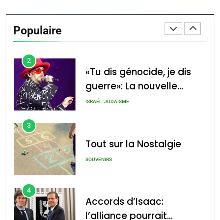
Oeil ravageur – Vanessa
De Loya Stauber
Populaire
CINEMA
ISRAÉL
2
«Tu dis génocide, je dis
guerre»: La nouvelle
chanson de Boy George
ISRAÉL
JUDAISME
3
Tout sur la Nostalgie
SOUVENIRS
4
Accords d’Isaac:
l’alliance pourrait