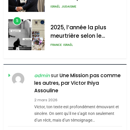
s’étendre à 13 pays
ISRAÉL
JUDAISME
d’Amérique latine
5
2025, l’année la plus
meurtrière selon le
rapport d’ADL contre
FRANCE
ISRAÉL
l’antisémitisme
6
FIÈRE, DIGNE ET RÉSILIENTE :
POURQUOI JE REVENDIQUE
sur
Une Mission pas comme
admin
MA JUDAÏTE par Thérèse
les autres, par Victor Ihiya
ISRAÉL
JUDAISME
Assouline
Zrihen-Dvir
7
2 mars 2026
CE QUI NOUS MANQUE –
Victor, ton texte est profondément émouvant et
Jacques Hadida
sincère. On sent qu’il ne s’agit non seulement
d’un récit, mais d’un témoignage…
JUDAISME