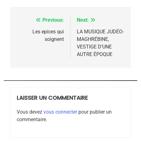
l’antisémitisme
6
FIÈRE, DIGNE ET RÉSILIENTE :
Previous:
Next:
Navigation
POURQUOI JE REVENDIQUE
de
Les epices qui
LA MUSIQUE JUDÉO-
MA JUDAÏTE par Thérèse
soignent
MAGHRÉBINE,
ISRAÉL
JUDAISME
l’article
VESTIGE D’UNE
Zrihen-Dvir
AUTRE ÉPOQUE
7
CE QUI NOUS MANQUE –
Jacques Hadida
JUDAISME
LAISSER UN COMMENTAIRE
8
Maroc : Les amandes de
Vous devez
vous connecter
pour publier un
Tafraout, le miel de Tadla
commentaire.
Azilal consacrés produits
DAFINA
MAROC
du terroir
1