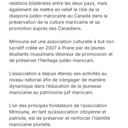
relations bilatérales entre les deux pays, mais
également de mettre en relief le rôle de la
diaspora judéo-marocaine au Canada dans la
préservation de la culture marocaine et sa
promotion auprès des Canadiens.
Mimouna est une association culturelle à but non
lucratif créée en 2007 à Ifrane par de jeunes
étudiants musulmans désireux de promouvoir et
de préserver l’héritage judéo-marocain.
L’association a depuis étendu ses activités au
niveau national afin de s’engager de manière
dynamique dans l’éducation de la jeunesse
marocaine au patrimoine juif marocain.
5
L’un des principes fondateurs de l’association
2025, l’année la plus
Mimouna, en tant qu’association citoyenne et
meurtrière selon le
patriote, est de préserver et renforcer l’identité
marocaine plurielle.
rapport d’ADL contre
FRANCE
ISRAÉL