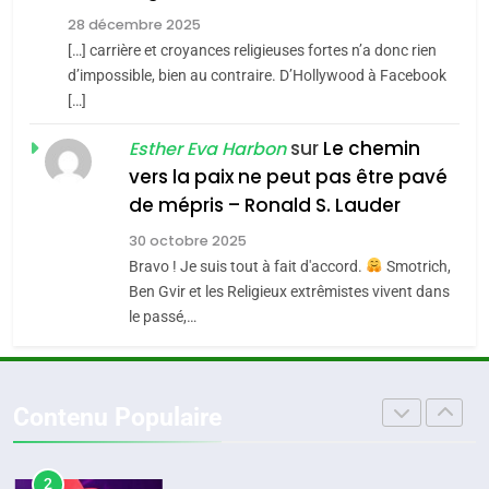
Tout sur la Nostalgie
Zrihen-Dvir
28 décembre 2025
SOUVENIRS
[…] carrière et croyances religieuses fortes n’a donc rien
7
CE QUI NOUS MANQUE –
d’impossible, bien au contraire. D’Hollywood à Facebook
[…]
Jacques Hadida
4
Accords d’Isaac:
sur
Le chemin
JUDAISME
Esther Eva Harbon
l’alliance pourrait
vers la paix ne peut pas être pavé
s’étendre à 13 pays
8
de mépris – Ronald S. Lauder
ISRAÉL
JUDAISME
Maroc : Les amandes de
d’Amérique latine
30 octobre 2025
Tafraout, le miel de Tadla
5
Bravo ! Je suis tout à fait d'accord.
Smotrich,
2025, l’année la plus
Azilal consacrés produits
DAFINA
MAROC
Ben Gvir et les Religieux extrêmistes vivent dans
meurtrière selon le
du terroir
le passé,…
rapport d’ADL contre
1
FRANCE
ISRAÉL
Oeil ravageur – Vanessa De
l’antisémitisme
Loya Stauber
6
Contenu Populaire
FIÈRE, DIGNE ET RÉSILIENTE :
CINEMA
ISRAÉL
POURQUOI JE REVENDIQUE
MA JUDAÏTE par Thérèse
2
ISRAÉL
JUDAISME