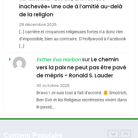
7
inachevée» Une ode à l’amitié au-delà
CE QUI NOUS MANQUE –
4
de la religion
Accords d’Isaac:
Jacques Hadida
28 décembre 2025
l’alliance pourrait
JUDAISME
[…] carrière et croyances religieuses fortes n’a donc rien
s’étendre à 13 pays
ISRAÉL
JUDAISME
d’impossible, bien au contraire. D’Hollywood à Facebook
d’Amérique latine
8
[…]
Maroc : Les amandes de
5
sur
Le chemin
2025, l’année la plus
Esther Eva Harbon
Tafraout, le miel de Tadla
vers la paix ne peut pas être pavé
meurtrière selon le
Azilal consacrés produits
DAFINA
MAROC
de mépris – Ronald S. Lauder
rapport d’ADL contre
du terroir
FRANCE
ISRAÉL
l’antisémitisme
30 octobre 2025
1
Oeil ravageur – Vanessa De
Bravo ! Je suis tout à fait d'accord.
Smotrich,
6
FIÈRE, DIGNE ET RÉSILIENTE :
Ben Gvir et les Religieux extrêmistes vivent dans
Loya Stauber
le passé,…
POURQUOI JE REVENDIQUE
CINEMA
ISRAÉL
MA JUDAÏTE par Thérèse
ISRAÉL
JUDAISME
Zrihen-Dvir
2
«Tu dis génocide, je dis
Contenu Populaire
7