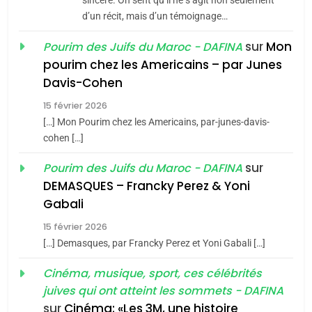
sincère. On sent qu’il ne s’agit non seulement
Tafraout, le miel de Tadla
d’un récit, mais d’un témoignage…
Azilal consacrés produits
DAFINA
MAROC
sur
Mon
Pourim des Juifs du Maroc - DAFINA
du terroir
pourim chez les Americains – par Junes
1
Oeil ravageur – Vanessa
Davis-Cohen
De Loya Stauber
15 février 2026
[…] Mon Pourim chez les Americains, par-junes-davis-
CINEMA
ISRAÉL
5
cohen […]
2025, l’année la plus
2
sur
Pourim des Juifs du Maroc - DAFINA
«Tu dis génocide, je dis
meurtrière selon le rapport
DEMASQUES – Francky Perez & Yoni
guerre»: La nouvelle
d’ADL contre
FRANCE
ISRAÉL
Gabali
chanson de Boy George
l’antisémitisme
ISRAÉL
JUDAISME
15 février 2026
6
FIÈRE, DIGNE ET RÉSILIENTE :
[…] Demasques, par Francky Perez et Yoni Gabali […]
3
POURQUOI JE REVENDIQUE
Tout sur la Nostalgie
Cinéma, musique, sport, ces célébrités
MA JUDAÏTE par Thérèse
juives qui ont atteint les sommets - DAFINA
ISRAÉL
JUDAISME
SOUVENIRS
Zrihen-Dvir
sur
Cinéma: «Les 3M, une histoire