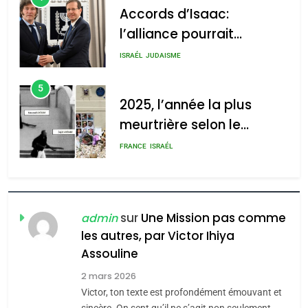
5
2025, l’année la plus
2025, l’année la plus
meurtrière selon le
meurtrière selon le rapport
rapport d’ADL contre
FRANCE
ISRAÉL
d’ADL contre
l’antisémitisme
l’antisémitisme
6
FIÈRE, DIGNE ET RÉSILIENTE :
admin
0
POURQUOI JE REVENDIQUE
MA JUDAÏTE par Thérèse
ISRAÉL
JUDAISME
Zrihen-Dvir
7
CE QUI NOUS MANQUE –
sur
Une Mission pas comme
admin
Jacques Hadida
les autres, par Victor Ihiya
JUDAISME
Assouline
2 mars 2026
8
Victor, ton texte est profondément émouvant et
Maroc : Les amandes de