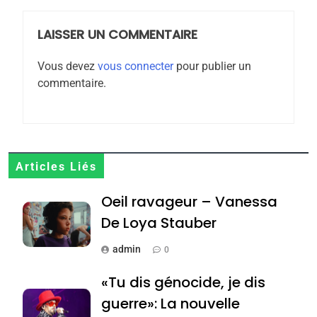
FIÈRE, DIGNE ET RÉSILIENTE :
POURQUOI JE REVENDIQUE
LAISSER UN COMMENTAIRE
MA JUDAÏTE par Thérèse
ISRAÉL
JUDAISME
Zrihen-Dvir
Vous devez
vous connecter
pour publier un
7
commentaire.
CE QUI NOUS MANQUE –
Jacques Hadida
JUDAISME
Articles Liés
8
Maroc : Les amandes de
Oeil ravageur – Vanessa
Tafraout, le miel de Tadla
De Loya Stauber
Azilal consacrés produits
DAFINA
MAROC
admin
du terroir
0
1
«Tu dis génocide, je dis
Oeil ravageur – Vanessa
guerre»: La nouvelle
De Loya Stauber