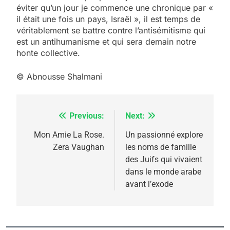
éviter qu’un jour je commence une chronique par «
il était une fois un pays, Israël », il est temps de
véritablement se battre contre l’antisémitisme qui
est un antihumanisme et qui sera demain notre
honte collective.
© Abnousse Shalmani
Previous:
Next:
Navigation
de
Mon Amie La Rose.
Un passionné explore
Zera Vaughan
les noms de famille
l’article
5
des Juifs qui vivaient
2025, l’année la plus
dans le monde arabe
meurtrière selon le
avant l’exode
rapport d’ADL contre
FRANCE
ISRAÉL
l’antisémitisme
6