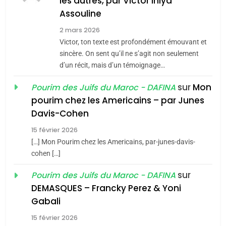
MA JUDAÏTE par Thérèse
les autres, par Victor Ihiya
ISRAÉL
JUDAISME
Assouline
Zrihen-Dvir
7
2 mars 2026
CE QUI NOUS MANQUE –
Victor, ton texte est profondément émouvant et
Jacques Hadida
sincère. On sent qu’il ne s’agit non seulement
d’un récit, mais d’un témoignage…
JUDAISME
sur
Mon
Pourim des Juifs du Maroc - DAFINA
8
pourim chez les Americains – par Junes
Maroc : Les amandes de
Davis-Cohen
Tafraout, le miel de Tadla
15 février 2026
Azilal consacrés produits
DAFINA
MAROC
[…] Mon Pourim chez les Americains, par-junes-davis-
du terroir
cohen […]
1
Oeil ravageur – Vanessa
sur
Pourim des Juifs du Maroc - DAFINA
De Loya Stauber
DEMASQUES – Francky Perez & Yoni
5
Gabali
CINEMA
ISRAÉL
2025, l’année la plus
15 février 2026
meurtrière selon le rapport
2