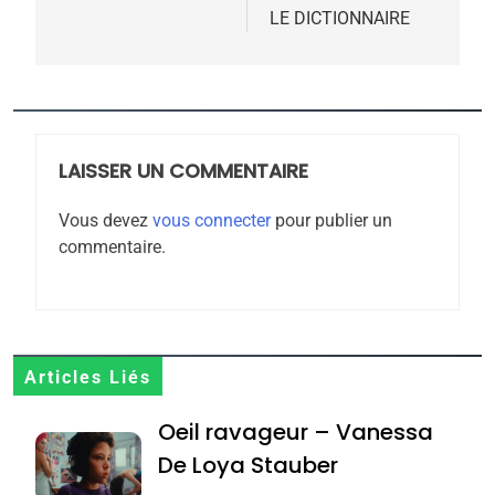
l’article
LE DICTIONNAIRE
5
2025, l’année la plus
meurtrière selon le
rapport d’ADL contre
LAISSER UN COMMENTAIRE
FRANCE
ISRAÉL
l’antisémitisme
Vous devez
vous connecter
pour publier un
6
commentaire.
FIÈRE, DIGNE ET RÉSILIENTE :
POURQUOI JE REVENDIQUE
MA JUDAÏTE par Thérèse
ISRAÉL
JUDAISME
Zrihen-Dvir
7
Articles Liés
CE QUI NOUS MANQUE –
Oeil ravageur – Vanessa
Jacques Hadida
De Loya Stauber
JUDAISME