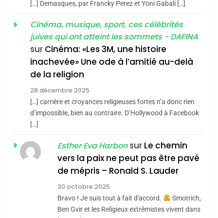
[…] Demasques, par Francky Perez et Yoni Gabali […]
«Tu dis génocide, je dis
d’ADL contre
FRANCE
ISRAÉL
guerre»: La nouvelle
Cinéma, musique, sport, ces célébrités
l’antisémitisme
juives qui ont atteint les sommets - DAFINA
chanson de Boy George
6
ISRAÉL
JUDAISME
FIÈRE, DIGNE ET RÉSILIENTE :
sur
Cinéma: «Les 3M, une histoire
inachevée» Une ode à l’amitié au-delà
POURQUOI JE REVENDIQUE
3
de la religion
MA JUDAÏTE par Thérèse
Tout sur la Nostalgie
ISRAÉL
JUDAISME
Zrihen-Dvir
28 décembre 2025
SOUVENIRS
[…] carrière et croyances religieuses fortes n’a donc rien
7
CE QUI NOUS MANQUE –
d’impossible, bien au contraire. D’Hollywood à Facebook
[…]
Jacques Hadida
4
Accords d’Isaac:
sur
Le chemin
JUDAISME
Esther Eva Harbon
l’alliance pourrait
vers la paix ne peut pas être pavé
s’étendre à 13 pays
8
de mépris – Ronald S. Lauder
ISRAÉL
JUDAISME
Maroc : Les amandes de
d’Amérique latine
30 octobre 2025
Tafraout, le miel de Tadla
5
Bravo ! Je suis tout à fait d'accord.
Smotrich,
2025, l’année la plus
Azilal consacrés produits
DAFINA
MAROC
Ben Gvir et les Religieux extrêmistes vivent dans
meurtrière selon le