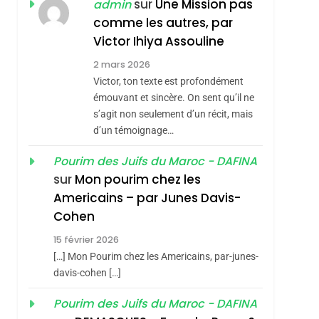
ISRAÉL
JUDAISME
sur
Une Mission pas
admin
REVENDIQUE MA
comme les autres, par
7
CE QUI NOUS
JUDAÏTE Par Thérèse
Victor Ihiya Assouline
MANQUE – Jacques
Zrihen-Dvir
2 mars 2026
Hadida
Victor, ton texte est profondément
JUDAISME
émouvant et sincère. On sent qu’il ne
8
s’agit non seulement d’un récit, mais
Maroc : Les Amandes
d’un témoignage…
De Tafraout, Le Miel
De Tadla Azilal
Pourim des Juifs du Maroc - DAFINA
DAFINA
MAROC
sur
Mon pourim chez les
Consacrés Produits
1
Americains – par Junes Davis-
Oeil Ravageur –
Du Terroir
Cohen
Vanessa De Loya
15 février 2026
Stauber
CINEMA
ISRAÉL
[…] Mon Pourim chez les Americains, par-junes-
2
davis-cohen […]
«Tu Dis Génocide, Je
Pourim des Juifs du Maroc - DAFINA
Dis Guerre»: La