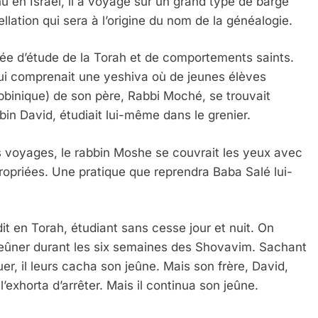
 en Israël, il a voyagé sur un grand type de barge
llation qui sera à l’origine du nom de la généalogie.
e d’étude de la Torah et de comportements saints.
qui comprenait une yeshiva où de jeunes élèves
 rabbinique) de son père, Rabbi Moché, se trouvait
bbin David, étudiait lui-même dans le grenier.
ses voyages, le rabbin Moshe se couvrait les yeux avec
ropriées. Une pratique que reprendra Baba Salé lui-
t en Torah, étudiant sans cesse jour et nuit. On
 jeûner durant les six semaines des Shovavim. Sachant
er, il leurs cacha son jeûne. Mais son frère, David,
 l’exhorta d’arrêter. Mais il continua son jeûne.