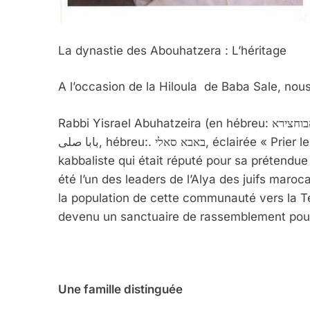
La dynastie des Abouhatzera : L’héritage
A l’occasion de la Hiloula de Baba Sale, nous
Rabbi Yisrael Abuhatzeira (en hébreu: ישראל אבוחצירא), connu sous le nom de Baba Sali (en arabe:
بابا صلى, hébreu:. באבא סאלי, éclairée « Prier le Père ») (1890-1984) était un leader sépharade et
kabbaliste qui était réputé pour sa prétendue 
été l’un des leaders de l’Alya des juifs maroca
la population de cette communauté vers la Ter
devenu un sanctuaire de rassemblement pour 
Une famille distinguée