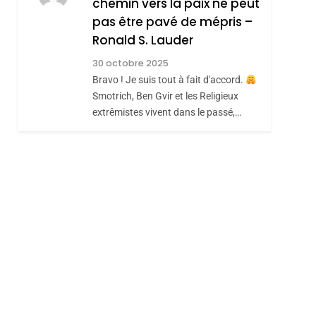
chemin vers la paix ne peut
ISRAÉL
JUDAISME
REVENDIQUE MA
pas être pavé de mépris –
7
CE QUI NOUS
JUDAÏTE Par Thérèse
Ronald S. Lauder
MANQUE – Jacques
Zrihen-Dvir
30 octobre 2025
Hadida
Bravo ! Je suis tout à fait d'accord.
JUDAISME
Smotrich, Ben Gvir et les Religieux
8
extrêmistes vivent dans le passé,…
Maroc : Les Amandes
De Tafraout, Le Miel
De Tadla Azilal
DAFINA
MAROC
Consacrés Produits
Du Terroir