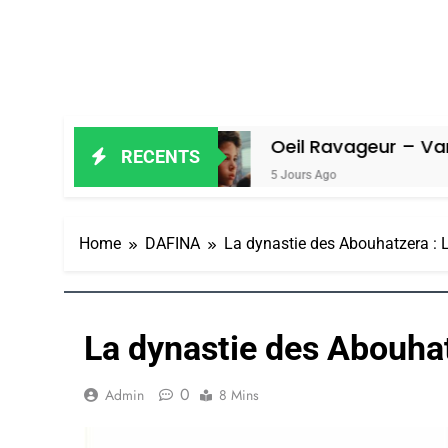
Amiel
Oeil Ravageur – Vanessa De Lo
RECENTS
5 Jours Ago
Home
DAFINA
La dynastie des Abouhatzera : L
La dynastie des Abouhat
0
Admin
8 Mins