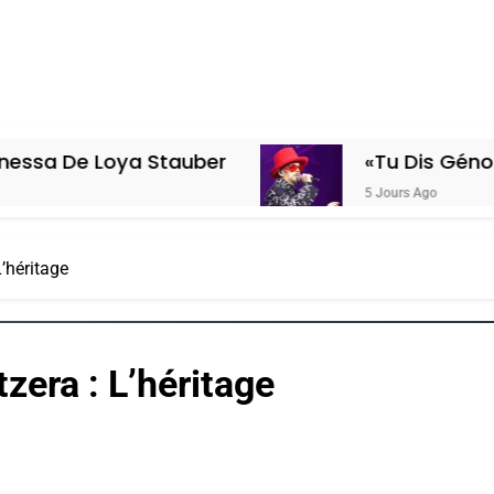
ya Stauber
«Tu Dis Génocide, Je Dis
5 Jours Ago
’héritage
zera : L’héritage