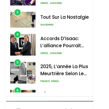
Nouvelle Chanson De
ISRAÉL
JUDAISME
Boy George
3
Tout Sur La Nostalgie
SOUVENIRS
4
Accords D’Isaac:
L’alliance Pourrait
S’étendre À 13 Pays
ISRAÉL
JUDAISME
D’Amérique Latine
5
2025, L’année La Plus
Meurtrière Selon Le
Rapport D’ADL
FRANCE
ISRAÉL
Contre
6
FIÈRE, DIGNE ET
L’antisémitisme
RÉSILIENTE :
POURQUOI JE