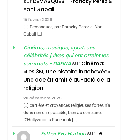
sur
DEMASQUES – Francky Perez &
Nouvelle Chanson De
ISRAÉL
JUDAISME
Yoni Gabali
Boy George
3
15 février 2026
Tout Sur La Nostalgie
[…] Demasques, par Francky Perez et Yoni
SOUVENIRS
Gabali […]
4
Cinéma, musique, sport, ces
Accords D’Isaac:
célébrités juives qui ont atteint les
L’alliance Pourrait
sur
Cinéma:
sommets - DAFINA
S’étendre À 13 Pays
ISRAÉL
JUDAISME
«Les 3M, une histoire inachevée»
D’Amérique Latine
Une ode à l’amitié au-delà de la
5
2025, L’année La Plus
religion
Meurtrière Selon Le
28 décembre 2025
Rapport D’ADL
FRANCE
ISRAÉL
[…] carrière et croyances religieuses fortes n’a
Contre
donc rien d’impossible, bien au contraire.
6
FIÈRE, DIGNE ET
D’Hollywood à Facebook […]
L’antisémitisme
RÉSILIENTE :
sur
Le
Esther Eva Harbon
POURQUOI JE