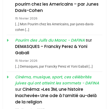
8
pourim chez les Americains – par Junes
Maroc : Les amandes de
Davis-Cohen
Tafraout, le miel de Tadla
15 février 2026
Azilal consacrés produits
DAFINA
MAROC
[…] Mon Pourim chez les Americains, par-junes-davis-
du terroir
cohen […]
1
Oeil ravageur – Vanessa
sur
Pourim des Juifs du Maroc - DAFINA
De Loya Stauber
DEMASQUES – Francky Perez & Yoni
5
Gabali
CINEMA
ISRAÉL
2025, l’année la plus
15 février 2026
meurtrière selon le rapport
2
[…] Demasques, par Francky Perez et Yoni Gabali […]
«Tu dis génocide, je dis
d’ADL contre
FRANCE
ISRAÉL
guerre»: La nouvelle
Cinéma, musique, sport, ces célébrités
l’antisémitisme
juives qui ont atteint les sommets - DAFINA
chanson de Boy George
6
ISRAÉL
JUDAISME
FIÈRE, DIGNE ET RÉSILIENTE :
sur
Cinéma: «Les 3M, une histoire
inachevée» Une ode à l’amitié au-delà
POURQUOI JE REVENDIQUE
3
de la religion
MA JUDAÏTE par Thérèse
Tout sur la Nostalgie
ISRAÉL
JUDAISME