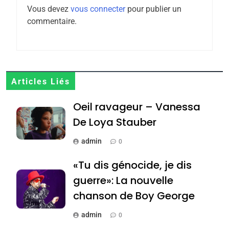
l’antisémitisme
Vous devez
vous connecter
pour publier un
6
commentaire.
FIÈRE, DIGNE ET RÉSILIENTE :
POURQUOI JE REVENDIQUE
MA JUDAÏTE par Thérèse
ISRAÉL
JUDAISME
Zrihen-Dvir
7
Articles Liés
CE QUI NOUS MANQUE –
Oeil ravageur – Vanessa
Jacques Hadida
De Loya Stauber
JUDAISME
admin
0
8
Maroc : Les amandes de
«Tu dis génocide, je dis
Tafraout, le miel de Tadla
guerre»: La nouvelle
Azilal consacrés produits
DAFINA
MAROC
chanson de Boy George
du terroir
1
admin
0
Oeil ravageur – Vanessa