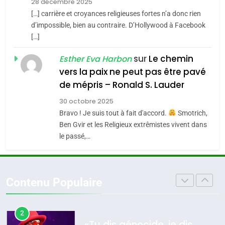
Zrihen-Dvir
28 décembre 2025
SOUVENIRS
[…] carrière et croyances religieuses fortes n’a donc rien
7
CE QUI NOUS MANQUE –
d’impossible, bien au contraire. D’Hollywood à Facebook
[…]
Jacques Hadida
4
Accords d’Isaac:
sur
Le chemin
JUDAISME
Esther Eva Harbon
l’alliance pourrait
vers la paix ne peut pas être pavé
s’étendre à 13 pays
8
de mépris – Ronald S. Lauder
ISRAÉL
JUDAISME
Maroc : Les amandes de
d’Amérique latine
30 octobre 2025
Tafraout, le miel de Tadla
5
Bravo ! Je suis tout à fait d'accord.
Smotrich,
2025, l’année la plus
Azilal consacrés produits
DAFINA
MAROC
Ben Gvir et les Religieux extrêmistes vivent dans
meurtrière selon le
du terroir
le passé,…
rapport d’ADL contre
1
FRANCE
ISRAÉL
Oeil ravageur – Vanessa De
l’antisémitisme
Loya Stauber
6
Contenu Populaire
FIÈRE, DIGNE ET RÉSILIENTE :
CINEMA
ISRAÉL
POURQUOI JE REVENDIQUE
MA JUDAÏTE par Thérèse
2
ISRAÉL
JUDAISME
«Tu dis génocide, je dis