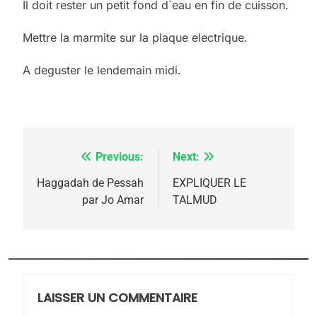
Il doit rester un petit fond d`eau en fin de cuisson.
Mettre la marmite sur la plaque electrique.
A deguster le lendemain midi.
Previous:
Next:
Navigation
de
Haggadah de Pessah
EXPLIQUER LE
par Jo Amar
TALMUD
l’article
5
2025, l’année la plus
meurtrière selon le
rapport d’ADL contre
LAISSER UN COMMENTAIRE
FRANCE
ISRAÉL