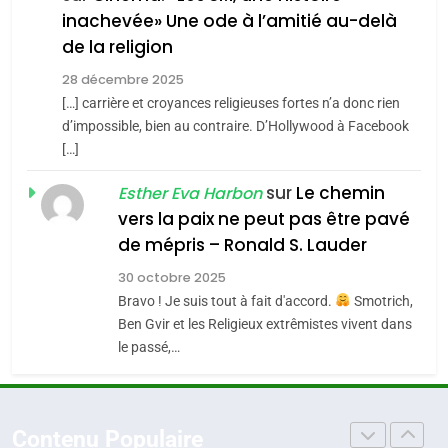
inachevée» Une ode à l’amitié au-delà
POURQUOI JE REVENDIQUE
3
de la religion
MA JUDAÏTE par Thérèse
Tout sur la Nostalgie
ISRAÉL
JUDAISME
Zrihen-Dvir
28 décembre 2025
SOUVENIRS
[…] carrière et croyances religieuses fortes n’a donc rien
7
CE QUI NOUS MANQUE –
d’impossible, bien au contraire. D’Hollywood à Facebook
[…]
Jacques Hadida
4
Accords d’Isaac:
sur
Le chemin
JUDAISME
Esther Eva Harbon
l’alliance pourrait
vers la paix ne peut pas être pavé
s’étendre à 13 pays
8
de mépris – Ronald S. Lauder
ISRAÉL
JUDAISME
Maroc : Les amandes de
d’Amérique latine
30 octobre 2025
Tafraout, le miel de Tadla
5
Bravo ! Je suis tout à fait d'accord.
Smotrich,
2025, l’année la plus
Azilal consacrés produits
DAFINA
MAROC
Ben Gvir et les Religieux extrêmistes vivent dans
meurtrière selon le
du terroir
le passé,…
rapport d’ADL contre
1
FRANCE
ISRAÉL
Oeil ravageur – Vanessa De
l’antisémitisme
Loya Stauber
6
Contenu Populaire
FIÈRE, DIGNE ET RÉSILIENTE :