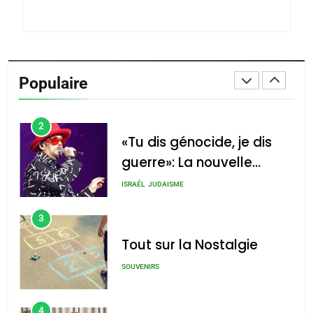
du terroir
1
Oeil ravageur – Vanessa
De Loya Stauber
Populaire
CINEMA
ISRAÉL
2
«Tu dis génocide, je dis
guerre»: La nouvelle
chanson de Boy George
ISRAÉL
JUDAISME
3
Tout sur la Nostalgie
SOUVENIRS
4