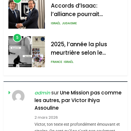
Accords d’Isaac:
l’alliance pourrait
s’étendre à 13 pays
ISRAÉL
JUDAISME
d’Amérique latine
5
2025, l’année la plus
meurtrière selon le
rapport d’ADL contre
FRANCE
ISRAÉL
l’antisémitisme
6
FIÈRE, DIGNE ET RÉSILIENTE :
POURQUOI JE REVENDIQUE
sur
Une Mission pas comme
admin
MA JUDAÏTE par Thérèse
les autres, par Victor Ihiya
ISRAÉL
JUDAISME
Assouline
Zrihen-Dvir
7
2 mars 2026
CE QUI NOUS MANQUE –
Victor, ton texte est profondément émouvant et
Jacques Hadida