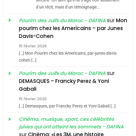
sincère. On sent qu’il ne s’agit non seulement
d’un récit, mais d’un témoignage…
JUDAISME
sur
Mon
Pourim des Juifs du Maroc - DAFINA
8
pourim chez les Americains – par Junes
Maroc : Les amandes de
Davis-Cohen
Tafraout, le miel de Tadla
15 février 2026
Azilal consacrés produits
DAFINA
MAROC
[…] Mon Pourim chez les Americains, par-junes-davis-
du terroir
cohen […]
1
Oeil ravageur – Vanessa
sur
Pourim des Juifs du Maroc - DAFINA
De Loya Stauber
DEMASQUES – Francky Perez & Yoni
5
Gabali
CINEMA
ISRAÉL
2025, l’année la plus
15 février 2026
meurtrière selon le rapport
2
[…] Demasques, par Francky Perez et Yoni Gabali […]
«Tu dis génocide, je dis
d’ADL contre
FRANCE
ISRAÉL
guerre»: La nouvelle
Cinéma, musique, sport, ces célébrités
l’antisémitisme
juives qui ont atteint les sommets - DAFINA
chanson de Boy George
6
ISRAÉL
JUDAISME
FIÈRE, DIGNE ET RÉSILIENTE :
sur
Cinéma: «Les 3M, une histoire