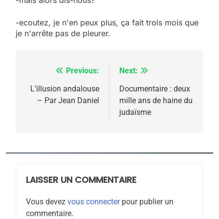
meurtrière selon le
-ecoutez, je n'en peux plus, ça fait trois mois que
rapport d’ADL contre
FRANCE
ISRAÉL
je n'arrête pas de pleurer.
l’antisémitisme
6
FIÈRE, DIGNE ET RÉSILIENTE :
Previous:
Next:
Navigation
POURQUOI JE REVENDIQUE
MA JUDAÏTE par Thérèse
de
L’illusion andalouse
Documentaire : deux
ISRAÉL
JUDAISME
– Par Jean Daniel
mille ans de haine du
Zrihen-Dvir
l’article
judaïsme
7
CE QUI NOUS MANQUE –
Jacques Hadida
JUDAISME
LAISSER UN COMMENTAIRE
8
Maroc : Les amandes de
Vous devez
vous connecter
pour publier un
Tafraout, le miel de Tadla
commentaire.
Azilal consacrés produits
DAFINA
MAROC