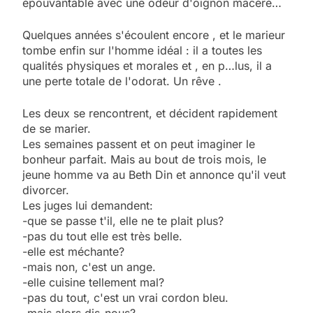
épouvantable avec une odeur d'oignon macéré…
Quelques années s'écoulent encore , et le marieur
tombe enfin sur l'homme idéal : il a toutes les
qualités physiques et morales et , en p…lus, il a
une perte totale de l'odorat. Un rêve .
Les deux se rencontrent, et décident rapidement
de se marier.
Les semaines passent et on peut imaginer le
bonheur parfait. Mais au bout de trois mois, le
jeune homme va au Beth Din et annonce qu'il veut
divorcer.
Les juges lui demandent:
-que se passe t'il, elle ne te plait plus?
-pas du tout elle est très belle.
-elle est méchante?
-mais non, c'est un ange.
-elle cuisine tellement mal?
5
-pas du tout, c'est un vrai cordon bleu.
2025, l’année la plus
-mais alors dis-nous?