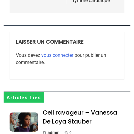
rythme cardiaque
5
2025, l’année la plus
meurtrière selon le
rapport d’ADL contre
LAISSER UN COMMENTAIRE
FRANCE
ISRAÉL
l’antisémitisme
Vous devez
vous connecter
pour publier un
6
commentaire.
FIÈRE, DIGNE ET RÉSILIENTE :
POURQUOI JE REVENDIQUE
MA JUDAÏTE par Thérèse
ISRAÉL
JUDAISME
Zrihen-Dvir
7
Articles Liés
CE QUI NOUS MANQUE –
Oeil ravageur – Vanessa
Jacques Hadida
De Loya Stauber
JUDAISME
admin
0