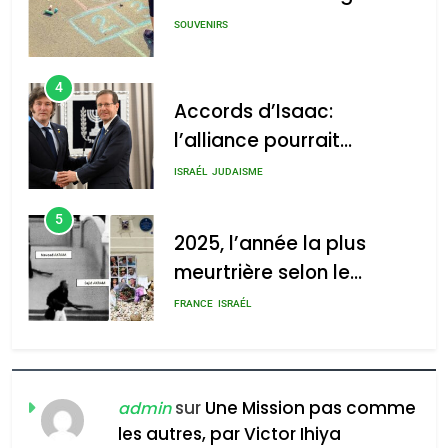
: Haim Zach /
GPO
SOUVENIRS
4
Accords d’Isaac:
l’alliance pourrait
2025, l’année la plus
s’étendre à 13 pays
meurtrière selon le rapport
ISRAÉL
JUDAISME
d’Amérique latine
d’ADL contre
5
l’antisémitisme
2025, l’année la plus
meurtrière selon le
admin
0
rapport d’ADL contre
FRANCE
ISRAÉL
l’antisémitisme
6
FIÈRE, DIGNE ET RÉSILIENTE :
POURQUOI JE REVENDIQUE
sur
Une Mission pas comme
admin
MA JUDAÏTE par Thérèse
les autres, par Victor Ihiya
ISRAÉL
JUDAISME