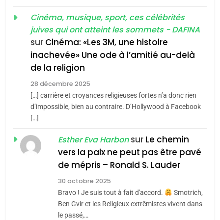
«Tu dis génocide, je dis
d’ADL contre
FRANCE
ISRAÉL
guerre»: La nouvelle
Cinéma, musique, sport, ces célébrités
l’antisémitisme
juives qui ont atteint les sommets - DAFINA
chanson de Boy George
6
ISRAÉL
JUDAISME
FIÈRE, DIGNE ET RÉSILIENTE :
sur
Cinéma: «Les 3M, une histoire
inachevée» Une ode à l’amitié au-delà
POURQUOI JE REVENDIQUE
3
de la religion
MA JUDAÏTE par Thérèse
Tout sur la Nostalgie
ISRAÉL
JUDAISME
Zrihen-Dvir
28 décembre 2025
SOUVENIRS
[…] carrière et croyances religieuses fortes n’a donc rien
7
CE QUI NOUS MANQUE –
d’impossible, bien au contraire. D’Hollywood à Facebook
[…]
Jacques Hadida
4
Accords d’Isaac:
sur
Le chemin
JUDAISME
Esther Eva Harbon
l’alliance pourrait
vers la paix ne peut pas être pavé
s’étendre à 13 pays
8
de mépris – Ronald S. Lauder
ISRAÉL
JUDAISME
Maroc : Les amandes de
d’Amérique latine
30 octobre 2025
Tafraout, le miel de Tadla
5
Bravo ! Je suis tout à fait d'accord.
Smotrich,
2025, l’année la plus
Azilal consacrés produits
DAFINA
MAROC
Ben Gvir et les Religieux extrêmistes vivent dans
meurtrière selon le
du terroir
le passé,…