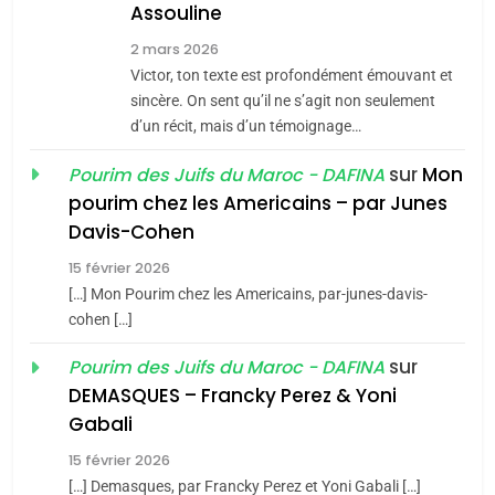
Assouline
Zrihen-Dvir
7
2 mars 2026
CE QUI NOUS MANQUE –
Victor, ton texte est profondément émouvant et
Jacques Hadida
sincère. On sent qu’il ne s’agit non seulement
d’un récit, mais d’un témoignage…
JUDAISME
sur
Mon
Pourim des Juifs du Maroc - DAFINA
8
pourim chez les Americains – par Junes
Maroc : Les amandes de
Davis-Cohen
Tafraout, le miel de Tadla
15 février 2026
Azilal consacrés produits
DAFINA
MAROC
[…] Mon Pourim chez les Americains, par-junes-davis-
du terroir
cohen […]
1
Oeil ravageur – Vanessa
sur
Pourim des Juifs du Maroc - DAFINA
De Loya Stauber
DEMASQUES – Francky Perez & Yoni
5
Gabali
CINEMA
ISRAÉL
2025, l’année la plus
15 février 2026
meurtrière selon le rapport
2
[…] Demasques, par Francky Perez et Yoni Gabali […]