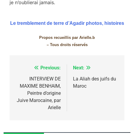
je n’oublierai jamais.
Le tremblement de terre d’Agadir photos, histoires
Propos recueillis par Arielle.b
– Tous droits réservés
5
2025, l’année la plus
Previous:
Next:
Navigation
meurtrière selon le
de
INTERVIEW DE
La Aliah des juifs du
rapport d’ADL contre
FRANCE
ISRAÉL
MAXIME BENHAIM,
Maroc
l’article
l’antisémitisme
Peintre d’origine
6
Juive Marocaine, par
FIÈRE, DIGNE ET RÉSILIENTE :
Arielle
POURQUOI JE REVENDIQUE
MA JUDAÏTE par Thérèse
ISRAÉL
JUDAISME
Zrihen-Dvir