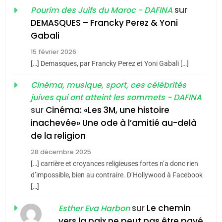
Oeil ravageur – Vanessa
sur
Pourim des Juifs du Maroc - DAFINA
De Loya Stauber
DEMASQUES – Francky Perez & Yoni
5
Gabali
CINEMA
ISRAÉL
2025, l’année la plus
15 février 2026
meurtrière selon le rapport
2
[…] Demasques, par Francky Perez et Yoni Gabali […]
«Tu dis génocide, je dis
d’ADL contre
FRANCE
ISRAÉL
guerre»: La nouvelle
Cinéma, musique, sport, ces célébrités
l’antisémitisme
juives qui ont atteint les sommets - DAFINA
chanson de Boy George
6
ISRAÉL
JUDAISME
FIÈRE, DIGNE ET RÉSILIENTE :
sur
Cinéma: «Les 3M, une histoire
inachevée» Une ode à l’amitié au-delà
POURQUOI JE REVENDIQUE
3
de la religion
MA JUDAÏTE par Thérèse
Tout sur la Nostalgie
ISRAÉL
JUDAISME
Zrihen-Dvir
28 décembre 2025
SOUVENIRS
[…] carrière et croyances religieuses fortes n’a donc rien
7
CE QUI NOUS MANQUE –
d’impossible, bien au contraire. D’Hollywood à Facebook
[…]
Jacques Hadida
4
Accords d’Isaac:
sur
Le chemin
JUDAISME
Esther Eva Harbon
l’alliance pourrait
vers la paix ne peut pas être pavé