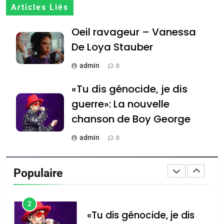
7
Articles Liés
CE QUI NOUS MANQUE –
Oeil ravageur – Vanessa
Jacques Hadida
De Loya Stauber
JUDAISME
admin
0
8
Maroc : Les amandes de
«Tu dis génocide, je dis
Tafraout, le miel de Tadla
guerre»: La nouvelle
Azilal consacrés produits
DAFINA
MAROC
chanson de Boy George
du terroir
1
admin
0
Oeil ravageur – Vanessa
Tout sur la Nostalgie
De Loya Stauber
Populaire
admin
CINEMA
ISRAÉL
0
2
Accords d’Isaac: l’alliance
נשיא המדינה יצחק
«Tu dis génocide, je dis
הרצוג נפגש עם