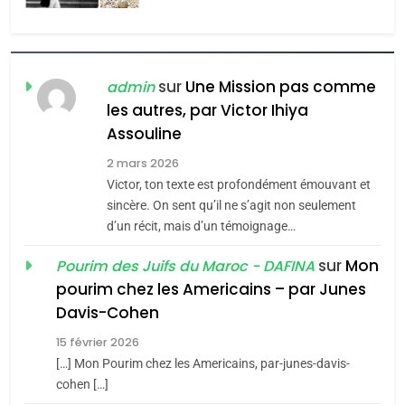
l’antisémitisme
6
FIÈRE, DIGNE ET RÉSILIENTE :
POURQUOI JE REVENDIQUE
sur
Une Mission pas comme
admin
MA JUDAÏTE par Thérèse
les autres, par Victor Ihiya
ISRAÉL
JUDAISME
Assouline
Zrihen-Dvir
7
2 mars 2026
CE QUI NOUS MANQUE –
Victor, ton texte est profondément émouvant et
Jacques Hadida
sincère. On sent qu’il ne s’agit non seulement
d’un récit, mais d’un témoignage…
JUDAISME
sur
Mon
Pourim des Juifs du Maroc - DAFINA
8
pourim chez les Americains – par Junes
Maroc : Les amandes de
Davis-Cohen
Tafraout, le miel de Tadla
15 février 2026
Azilal consacrés produits
DAFINA
MAROC
[…] Mon Pourim chez les Americains, par-junes-davis-
du terroir
cohen […]
1