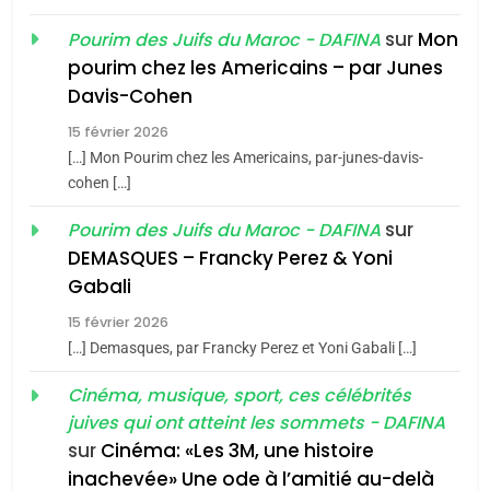
du terroir
sur
Mon
Pourim des Juifs du Maroc - DAFINA
1
pourim chez les Americains – par Junes
Oeil ravageur – Vanessa
Davis-Cohen
De Loya Stauber
15 février 2026
5
CINEMA
ISRAÉL
2025, l’année la plus
[…] Mon Pourim chez les Americains, par-junes-davis-
cohen […]
meurtrière selon le rapport
2
«Tu dis génocide, je dis
d’ADL contre
sur
Pourim des Juifs du Maroc - DAFINA
FRANCE
ISRAÉL
guerre»: La nouvelle
l’antisémitisme
DEMASQUES – Francky Perez & Yoni
chanson de Boy George
6
Gabali
ISRAÉL
JUDAISME
FIÈRE, DIGNE ET RÉSILIENTE :
15 février 2026
POURQUOI JE REVENDIQUE
3
[…] Demasques, par Francky Perez et Yoni Gabali […]
MA JUDAÏTE par Thérèse
Tout sur la Nostalgie
ISRAÉL
JUDAISME
Cinéma, musique, sport, ces célébrités
Zrihen-Dvir
SOUVENIRS
juives qui ont atteint les sommets - DAFINA
7
CE QUI NOUS MANQUE –
sur
Cinéma: «Les 3M, une histoire
inachevée» Une ode à l’amitié au-delà
Jacques Hadida
4