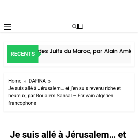
Histoire des Juifs du Maroc, par Alain Amiel
RECENTS
6 Jours Ago
Home
DAFINA
Je suis allé à Jérusalem… et j’en suis revenu riche et
heureux, par Boualem Sansal – Ecrivain algérien
francophone
Je suis allé à Jérusalem… et