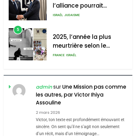
meurtrière selon le
2025, l’année la plus
rapport d’ADL contre
meurtrière selon le rapport
FRANCE
ISRAÉL
l’antisémitisme
d’ADL contre
6
l’antisémitisme
FIÈRE, DIGNE ET RÉSILIENTE :
POURQUOI JE REVENDIQUE
admin
0
MA JUDAÏTE par Thérèse
ISRAÉL
JUDAISME
Zrihen-Dvir
7
CE QUI NOUS MANQUE –
Jacques Hadida
sur
Une Mission pas comme
admin
les autres, par Victor Ihiya
JUDAISME
Assouline
8
2 mars 2026
Maroc : Les amandes de
Victor, ton texte est profondément émouvant et
Tafraout, le miel de Tadla
sincère. On sent qu’il ne s’agit non seulement
Azilal consacrés produits
d’un récit, mais d’un témoignage…
DAFINA
MAROC