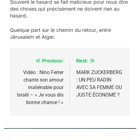
Souvent le hasard se fait malicieux pour nous dire
des choses qui précisément ne doivent rien au
hasard.
Quelque part sur le chemin du retour, entre
Jérusalem et Alger.
Previous:
Next:
Navigation
de
Vidéo : Nino Ferrer
MARK ZUCKERBERG
5
chante son amour
: UN PEU RADIN
l’article
2025, l’année la plus
inaliénable pour
AVEC SA FEMME OU
meurtrière selon le
Israël – « Je vous dis
JUSTE ÉCONOME ?
bonne chance ! »
rapport d’ADL contre
FRANCE
ISRAÉL
l’antisémitisme
6
FIÈRE, DIGNE ET RÉSILIENTE :
POURQUOI JE REVENDIQUE