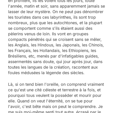
en profitent, ils les voient tous les jours, toute
l'année, matin et soir, sans apparemment jamais se
lasser de leur mystère. On ne peut pas dénombrer
les touristes dans ces labyrinthes, ils sont trop
nombreux, plus que les autochtones, et la plupart
se comportent comme s'ils étaient aussi des
pèlerins venus de loin. Ils vont en groupes
compacts pénétrés qui se croisent sans se mêler,
les Anglais, les Hindous, les Japonais, les Chinois,
les Français, les Hollandais, les Ethiopiens, les
Brésiliens, etc, menés par d'infatigables guides,
assermentés sans doute, qui jour après jour, dans
toutes les langues de la création, racontent aux
foules médusées la légende des siècles.
Là, si on tend bien l'oreille, on comprend vraiment
ce qu'est une cité céleste et terrestre à la fois, et
pourquoi tous veulent la posséder et mourir pour
elle. Quand on veut l'éternité, on se tue pour
l'avoir, c'est bête mais on peut le comprendre. Je
me suis moi-même senti tout autre, écrasé par le