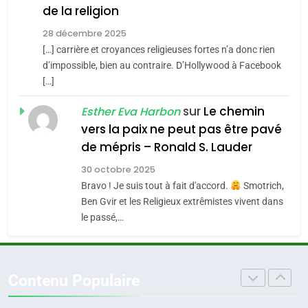
Accords d’Isaac:
de la religion
JUDAISME
l’alliance pourrait
28 décembre 2025
s’étendre à 13 pays
[…] carrière et croyances religieuses fortes n’a donc rien
8
ISRAÉL
JUDAISME
Maroc : Les amandes de
d’impossible, bien au contraire. D’Hollywood à Facebook
d’Amérique latine
[…]
Tafraout, le miel de Tadla
5
2025, l’année la plus
Azilal consacrés produits
sur
Le chemin
DAFINA
MAROC
Esther Eva Harbon
meurtrière selon le
du terroir
vers la paix ne peut pas être pavé
rapport d’ADL contre
1
de mépris – Ronald S. Lauder
FRANCE
ISRAÉL
Oeil ravageur – Vanessa De
l’antisémitisme
30 octobre 2025
Loya Stauber
6
Bravo ! Je suis tout à fait d'accord.
Smotrich,
FIÈRE, DIGNE ET RÉSILIENTE :
CINEMA
ISRAÉL
Ben Gvir et les Religieux extrêmistes vivent dans
POURQUOI JE REVENDIQUE
le passé,…
MA JUDAÏTE par Thérèse
2
ISRAÉL
JUDAISME
«Tu dis génocide, je dis
Zrihen-Dvir
guerre»: La nouvelle
7
Contenu Populaire
CE QUI NOUS MANQUE –
chanson de Boy George
ISRAÉL
JUDAISME
Jacques Hadida