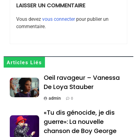
MA JUDAÏTE par Thérèse
LAISSER UN COMMENTAIRE
ISRAÉL
JUDAISME
Zrihen-Dvir
Vous devez
vous connecter
pour publier un
7
commentaire.
CE QUI NOUS MANQUE –
Jacques Hadida
JUDAISME
8
Articles Liés
Maroc : Les amandes de
Oeil ravageur – Vanessa
Tafraout, le miel de Tadla
Azilal consacrés produits
De Loya Stauber
DAFINA
MAROC
du terroir
admin
0
1
Oeil ravageur – Vanessa
«Tu dis génocide, je dis
De Loya Stauber
guerre»: La nouvelle
CINEMA
ISRAÉL
chanson de Boy George