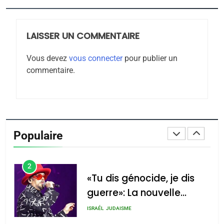
JUDAISME
LAISSER UN COMMENTAIRE
8
Maroc : Les amandes de
Vous devez
vous connecter
pour publier un
Tafraout, le miel de Tadla
commentaire.
Azilal consacrés produits
DAFINA
MAROC
du terroir
1
Oeil ravageur – Vanessa
De Loya Stauber
Populaire
CINEMA
ISRAÉL
2
«Tu dis génocide, je dis
guerre»: La nouvelle
chanson de Boy George
ISRAÉL
JUDAISME