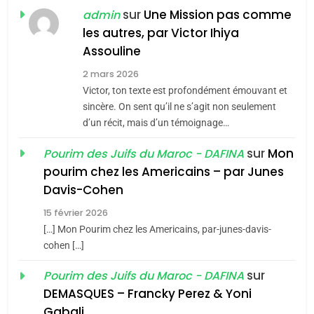
POURQUOI JE REVENDIQUE
sur
Une Mission pas comme
admin
MA JUDAÏTE par Thérèse
les autres, par Victor Ihiya
ISRAÉL
JUDAISME
Assouline
Zrihen-Dvir
7
2 mars 2026
CE QUI NOUS MANQUE –
Victor, ton texte est profondément émouvant et
Jacques Hadida
sincère. On sent qu’il ne s’agit non seulement
d’un récit, mais d’un témoignage…
JUDAISME
sur
Mon
Pourim des Juifs du Maroc - DAFINA
8
pourim chez les Americains – par Junes
Maroc : Les amandes de
Davis-Cohen
Tafraout, le miel de Tadla
15 février 2026
Azilal consacrés produits
DAFINA
MAROC
[…] Mon Pourim chez les Americains, par-junes-davis-
du terroir
cohen […]
1
Oeil ravageur – Vanessa
sur
Pourim des Juifs du Maroc - DAFINA
De Loya Stauber
DEMASQUES – Francky Perez & Yoni
5
Gabali
CINEMA
ISRAÉL