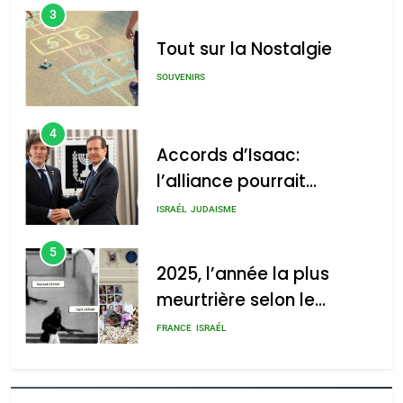
3
Tout sur la Nostalgie
SOUVENIRS
4
Accords d’Isaac:
l’alliance pourrait
s’étendre à 13 pays
ISRAÉL
JUDAISME
d’Amérique latine
5
2025, l’année la plus
meurtrière selon le
rapport d’ADL contre
FRANCE
ISRAÉL
l’antisémitisme
6
FIÈRE, DIGNE ET RÉSILIENTE :