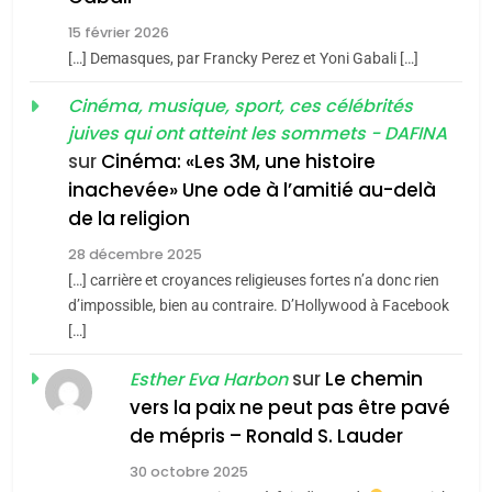
2025, l’année la plus
15 février 2026
meurtrière selon le rapport
2
[…] Demasques, par Francky Perez et Yoni Gabali […]
«Tu dis génocide, je dis
d’ADL contre
FRANCE
ISRAÉL
guerre»: La nouvelle
Cinéma, musique, sport, ces célébrités
l’antisémitisme
juives qui ont atteint les sommets - DAFINA
chanson de Boy George
6
ISRAÉL
JUDAISME
FIÈRE, DIGNE ET RÉSILIENTE :
sur
Cinéma: «Les 3M, une histoire
inachevée» Une ode à l’amitié au-delà
POURQUOI JE REVENDIQUE
3
de la religion
MA JUDAÏTE par Thérèse
Tout sur la Nostalgie
ISRAÉL
JUDAISME
Zrihen-Dvir
28 décembre 2025
SOUVENIRS
[…] carrière et croyances religieuses fortes n’a donc rien
7
CE QUI NOUS MANQUE –
d’impossible, bien au contraire. D’Hollywood à Facebook
[…]
Jacques Hadida
4
Accords d’Isaac:
sur
Le chemin
JUDAISME
Esther Eva Harbon
l’alliance pourrait
vers la paix ne peut pas être pavé
s’étendre à 13 pays
8
de mépris – Ronald S. Lauder
ISRAÉL
JUDAISME
Maroc : Les amandes de
d’Amérique latine
30 octobre 2025
Tafraout, le miel de Tadla
5