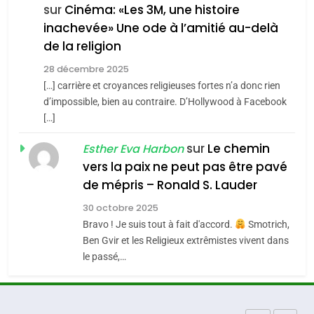
FIÈRE, DIGNE ET RÉSILIENTE :
sur
Cinéma: «Les 3M, une histoire
inachevée» Une ode à l’amitié au-delà
POURQUOI JE REVENDIQUE
3
de la religion
MA JUDAÏTE par Thérèse
Tout sur la Nostalgie
ISRAÉL
JUDAISME
Zrihen-Dvir
28 décembre 2025
SOUVENIRS
[…] carrière et croyances religieuses fortes n’a donc rien
7
CE QUI NOUS MANQUE –
d’impossible, bien au contraire. D’Hollywood à Facebook
[…]
Jacques Hadida
4
Accords d’Isaac:
sur
Le chemin
JUDAISME
Esther Eva Harbon
l’alliance pourrait
vers la paix ne peut pas être pavé
s’étendre à 13 pays
8
de mépris – Ronald S. Lauder
ISRAÉL
JUDAISME
Maroc : Les amandes de
d’Amérique latine
30 octobre 2025
Tafraout, le miel de Tadla
5
Bravo ! Je suis tout à fait d'accord.
Smotrich,
2025, l’année la plus
Azilal consacrés produits
DAFINA
MAROC
Ben Gvir et les Religieux extrêmistes vivent dans
meurtrière selon le
du terroir
le passé,…
rapport d’ADL contre
1
FRANCE
ISRAÉL
Oeil ravageur – Vanessa De
l’antisémitisme
Loya Stauber
6