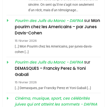
Jacques Hadida
sincère. On sent qu’il ne s’agit non seulement
d’un récit, mais d’un témoignage…
JUDAISME
sur
Mon
Pourim des Juifs du Maroc - DAFINA
8
pourim chez les Americains – par Junes
Maroc : Les amandes de
Davis-Cohen
Tafraout, le miel de Tadla
15 février 2026
Azilal consacrés produits
DAFINA
MAROC
[…] Mon Pourim chez les Americains, par-junes-davis-
du terroir
cohen […]
1
Oeil ravageur – Vanessa
sur
Pourim des Juifs du Maroc - DAFINA
De Loya Stauber
DEMASQUES – Francky Perez & Yoni
5
Gabali
CINEMA
ISRAÉL
2025, l’année la plus
15 février 2026
meurtrière selon le rapport
2
[…] Demasques, par Francky Perez et Yoni Gabali […]
«Tu dis génocide, je dis
d’ADL contre
FRANCE
ISRAÉL
guerre»: La nouvelle
Cinéma, musique, sport, ces célébrités
l’antisémitisme
juives qui ont atteint les sommets - DAFINA
chanson de Boy George
6
ISRAÉL
JUDAISME