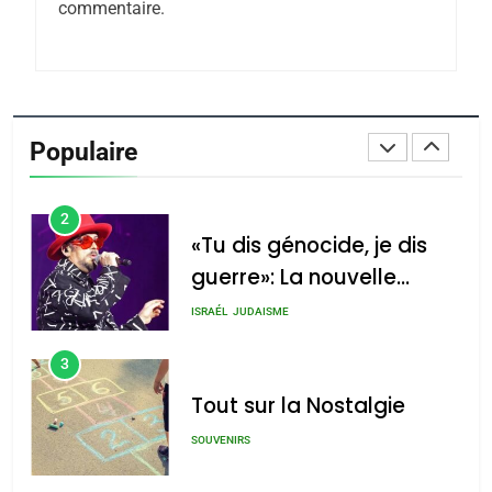
commentaire.
Azilal consacrés produits
DAFINA
MAROC
du terroir
1
Oeil ravageur – Vanessa
De Loya Stauber
Populaire
CINEMA
ISRAÉL
2
«Tu dis génocide, je dis
guerre»: La nouvelle
chanson de Boy George
ISRAÉL
JUDAISME
3
Tout sur la Nostalgie
SOUVENIRS