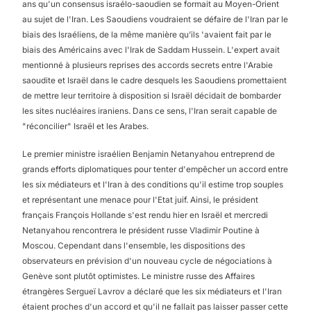
ans qu'un consensus israélo-saoudien se formait au Moyen-Orient
au sujet de l'Iran. Les Saoudiens voudraient se défaire de l'Iran par le
biais des Israéliens, de la même manière qu’ils 'avaient fait par le
biais des Américains avec l'Irak de Saddam Hussein. L'expert avait
mentionné à plusieurs reprises des accords secrets entre l'Arabie
saoudite et Israël dans le cadre desquels les Saoudiens promettaient
de mettre leur territoire à disposition si Israël décidait de bombarder
les sites nucléaires iraniens. Dans ce sens, l'Iran serait capable de
"réconcilier" Israël et les Arabes.
Le premier ministre israélien Benjamin Netanyahou entreprend de
grands efforts diplomatiques pour tenter d'empêcher un accord entre
les six médiateurs et l'Iran à des conditions qu'il estime trop souples
et représentant une menace pour l'Etat juif. Ainsi, le président
français François Hollande s'est rendu hier en Israël et mercredi
Netanyahou rencontrera le président russe Vladimir Poutine à
Moscou. Cependant dans l'ensemble, les dispositions des
observateurs en prévision d'un nouveau cycle de négociations à
Genève sont plutôt optimistes. Le ministre russe des Affaires
étrangères Sergueï Lavrov a déclaré que les six médiateurs et l'Iran
5
étaient proches d'un accord et qu'il ne fallait pas laisser passer cette