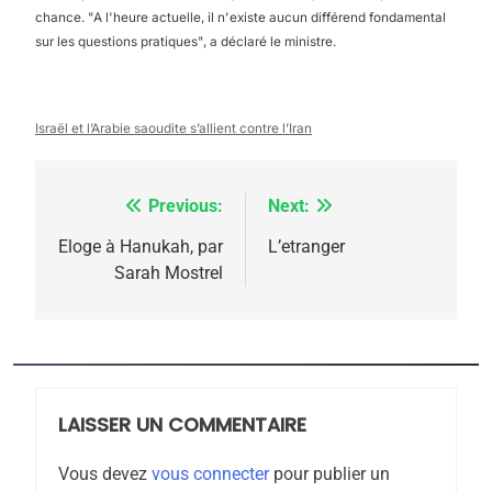
2025, l’année la plus
chance. "A l'heure actuelle, il n'existe aucun différend fondamental
meurtrière selon le
sur les questions pratiques", a déclaré le ministre.
rapport d’ADL contre
FRANCE
ISRAÉL
l’antisémitisme
Israël et l’Arabie saoudite s’allient contre l’Iran
6
FIÈRE, DIGNE ET RÉSILIENTE :
POURQUOI JE REVENDIQUE
Previous:
Next:
Navigation
MA JUDAÏTE par Thérèse
ISRAÉL
JUDAISME
de
Eloge à Hanukah, par
L’etranger
Zrihen-Dvir
Sarah Mostrel
7
l’article
CE QUI NOUS MANQUE –
Jacques Hadida
JUDAISME
LAISSER UN COMMENTAIRE
8
Maroc : Les amandes de
Vous devez
vous connecter
pour publier un
Tafraout, le miel de Tadla