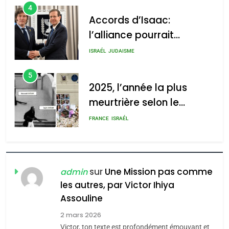
4
Accords d’Isaac:
l’alliance pourrait
s’étendre à 13 pays
ISRAÉL
JUDAISME
d’Amérique latine
5
2025, l’année la plus
meurtrière selon le
rapport d’ADL contre
FRANCE
ISRAÉL
l’antisémitisme
6
FIÈRE, DIGNE ET RÉSILIENTE :
POURQUOI JE REVENDIQUE
sur
Une Mission pas comme
admin
MA JUDAÏTE par Thérèse
les autres, par Victor Ihiya
ISRAÉL
JUDAISME
Assouline
Zrihen-Dvir
7
2 mars 2026
CE QUI NOUS MANQUE –
Victor, ton texte est profondément émouvant et