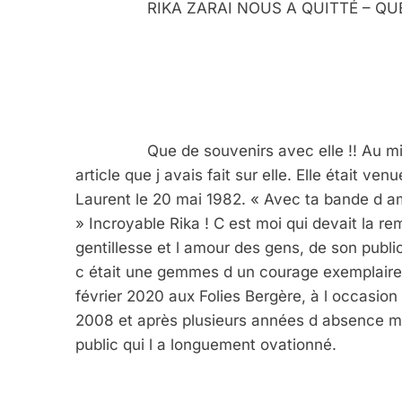
		RIKA ZARAI NOUS A QUITTÉ – Q
		Que de souvenirs avec elle !! Au milieu des années 80 je la voyais souvent après un 
article que j avais fait sur elle. Elle était ve
Laurent le 20 mai 1982. « Avec ta bande d ami
» Incroyable Rika ! C est moi qui devait la re
gentillesse et l amour des gens, de son public,
c était une gemmes d un courage exemplaire. 
février 2020 aux Folies Bergère, à l occasion 
2008 et après plusieurs années d absence med
public qui l a longuement ovationné.