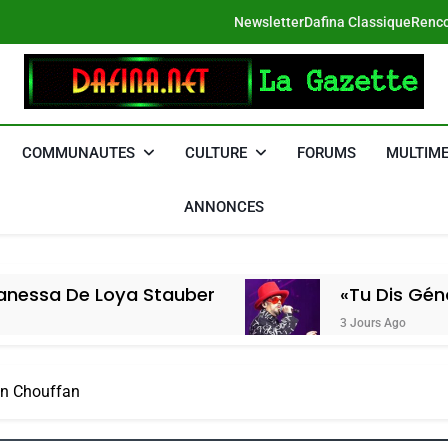
Newsletter
Dafina Classique
Renco
DAFINA
Le Net Des Juifs Du Maroc
COMMUNAUTES
CULTURE
FORUMS
MULTIME
ANNONCES
Loya Stauber
«Tu Dis Génocide, Je D
3 Jours Ago
in Chouffan