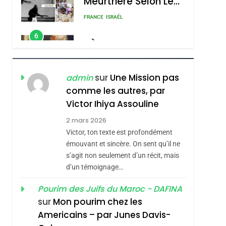
Meurtrière Selon Le
Rapport D’ADL
FRANCE
ISRAÉL
Contre
6
FIÈRE, DIGNE ET
L’antisémitisme
RÉSILIENTE :
POURQUOI JE
ISRAÉL
JUDAISME
sur
Une Mission pas
admin
REVENDIQUE MA
comme les autres, par
7
CE QUI NOUS
JUDAÏTE Par Thérèse
Victor Ihiya Assouline
MANQUE – Jacques
Zrihen-Dvir
2 mars 2026
Hadida
Victor, ton texte est profondément
JUDAISME
émouvant et sincère. On sent qu’il ne
8
s’agit non seulement d’un récit, mais
Maroc : Les Amandes
d’un témoignage…
De Tafraout, Le Miel
De Tadla Azilal
Pourim des Juifs du Maroc - DAFINA
DAFINA
MAROC
sur
Mon pourim chez les
Consacrés Produits
1
Americains – par Junes Davis-
Oeil Ravageur –
Du Terroir