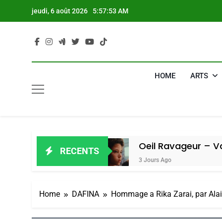
Skip
jeudi, 6 août 2026
5:57:54 AM
to
content
HOME
ARTS
 Amiel
Oeil Ravageur – Vanessa De 
RECENTS
3 Jours Ago
Home
DAFINA
Hommage a Rika Zarai, par Ala