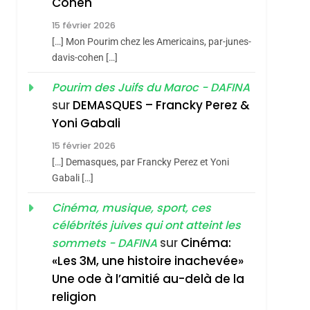
Cohen
Vanessa De Loya
15 février 2026
Stauber
CINEMA
ISRAÉL
[…] Mon Pourim chez les Americains, par-junes-
2
davis-cohen […]
«Tu Dis Génocide, Je
Pourim des Juifs du Maroc - DAFINA
Dis Guerre»: La
sur
DEMASQUES – Francky Perez &
Nouvelle Chanson De
ISRAÉL
JUDAISME
Yoni Gabali
Boy George
3
15 février 2026
Tout Sur La Nostalgie
[…] Demasques, par Francky Perez et Yoni
SOUVENIRS
Gabali […]
4
Cinéma, musique, sport, ces
Accords D’Isaac:
célébrités juives qui ont atteint les
L’alliance Pourrait
sur
Cinéma:
sommets - DAFINA
S’étendre À 13 Pays
ISRAÉL
JUDAISME
«Les 3M, une histoire inachevée»
D’Amérique Latine
Une ode à l’amitié au-delà de la
5
2025, L’année La Plus
religion