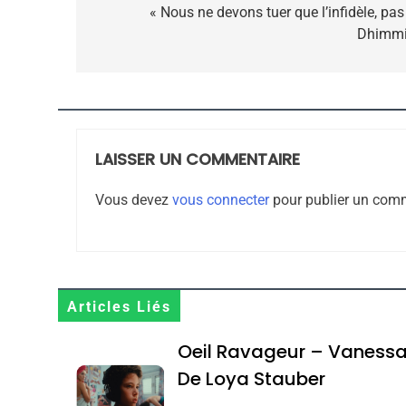
de
« Nous ne devons tuer que l’infidèle, pas
Dhimmi
CE QUI NOUS MANQUE
l’article
JUDAISME
LAISSER UN COMMENTAIRE
8
Vous devez
vous connecter
pour publier un comm
Maroc : Les Amandes D
Terroir
Articles Liés
DAFINA
MAROC
Oeil Ravageur – Vaness
De Loya Stauber