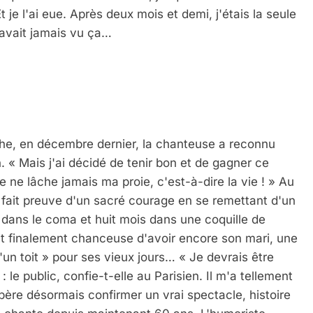
Et je l'ai eue. Après deux mois et demi, j'étais la seule 
n'avait jamais vu ça…
 « Mais j'ai décidé de tenir bon et de gagner ce 
 ne lâche jamais ma proie, c'est-à-dire la vie ! » Au 
fait preuve d'un sacré courage en se remettant d'un 
rs dans le coma et huit mois dans une coquille de 
it finalement chanceuse d'avoir encore son mari, une 
u'un toit » pour ses vieux jours… « Je devrais être 
e public, confie-t-elle au Parisien. Il m'a tellement 
 Meurtrière Selon Le Rapport D’ADL Contre L’anti
ère désormais confirmer un vrai spectacle, histoire 