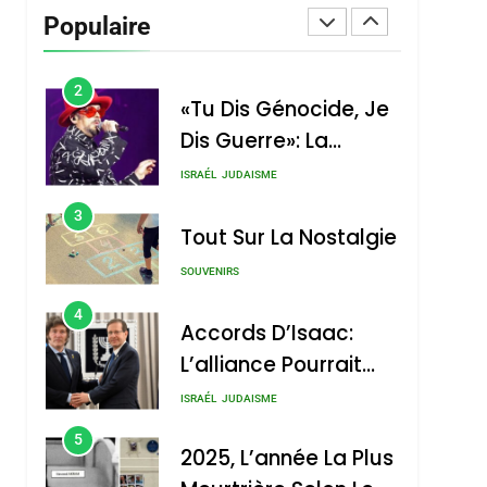
Vanessa De Loya
Populaire
Stauber
CINEMA
ISRAÉL
2
«Tu Dis Génocide, Je
Dis Guerre»: La
Nouvelle Chanson De
ISRAÉL
JUDAISME
Boy George
3
Tout Sur La Nostalgie
SOUVENIRS
4
Accords D’Isaac:
L’alliance Pourrait
S’étendre À 13 Pays
ISRAÉL
JUDAISME
D’Amérique Latine
5
2025, L’année La Plus