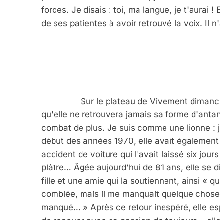
forces. Je disais : toi, ma langue, je t'aurai ! 
de ses patientes à avoir retrouvé la voix. Il 
		Sur le plateau de Vivement dimanche, en décembre dernier, la chanteuse a reconnu 
qu'elle ne retrouvera jamais sa forme d'antan.
combat de plus. Je suis comme une lionne : je
début des années 1970, elle avait également 
5
accident de voiture qui l'avait laissé six jou
plâtre… Âgée aujourd'hui de 81 ans, elle se d
fille et une amie qui la soutiennent, ainsi « q
comblée, mais il me manquait quelque chose : l
2025, L’année La Plus
manqué… » Après ce retour inespéré, elle esp
FRANCE
ISRAÉL