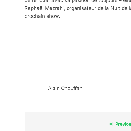
de renouer avec sa passion de toujours – ell
Raphaël Mezrahi, organisateur de la Nuit de la
prochain show.
6
FIÈRE, DIGNE ET RÉSIL
Dvir
ISRAÉL
JUDAISME
		Alain Chouffan
7
Previou
Navigation