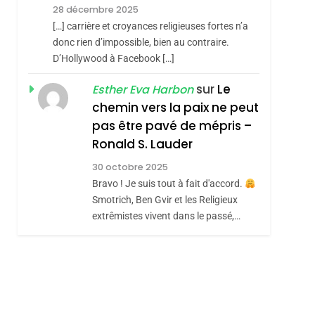
Meurtrière Selon Le
28 décembre 2025
Rapport D’ADL
FRANCE
ISRAÉL
[…] carrière et croyances religieuses fortes n’a
Contre
donc rien d’impossible, bien au contraire.
6
FIÈRE, DIGNE ET
D’Hollywood à Facebook […]
L’antisémitisme
RÉSILIENTE :
sur
Le
Esther Eva Harbon
POURQUOI JE
chemin vers la paix ne peut
ISRAÉL
JUDAISME
REVENDIQUE MA
pas être pavé de mépris –
7
CE QUI NOUS
JUDAÏTE Par Thérèse
Ronald S. Lauder
MANQUE – Jacques
Zrihen-Dvir
30 octobre 2025
Hadida
Bravo ! Je suis tout à fait d'accord.
JUDAISME
Smotrich, Ben Gvir et les Religieux
8
extrêmistes vivent dans le passé,…
Maroc : Les Amandes
De Tafraout, Le Miel
De Tadla Azilal
DAFINA
MAROC
Consacrés Produits
Du Terroir