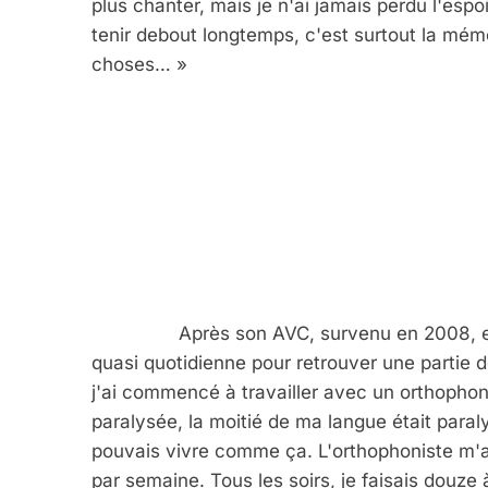
plus chanter, mais je n'ai jamais perdu l'espoi
tenir debout longtemps, c'est surtout la mémoi
choses… »
		Après son AVC, survenu en 2008, elle n'a jamais baissé les bras, entamant une lutte 
quasi quotidienne pour retrouver une partie 
j'ai commencé à travailler avec un orthophonis
paralysée, la moitié de ma langue était paraly
pouvais vivre comme ça. L'orthophoniste m'a 
par semaine. Tous les soirs, je faisais douze