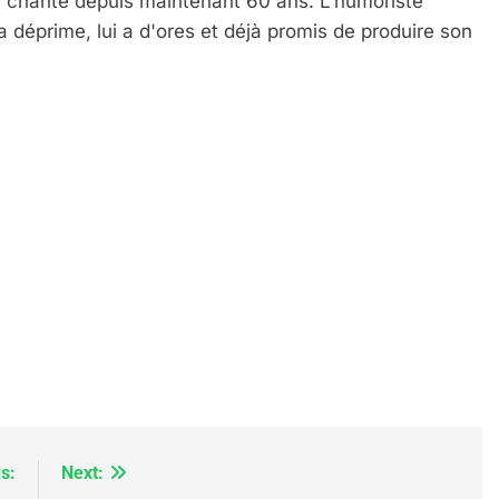
e chante depuis maintenant 60 ans. L'humoriste 
 déprime, lui a d'ores et déjà promis de produire son 
IENTE : POURQUOI JE REVENDIQUE MA JUDAÏTE Par T
s:
Next: