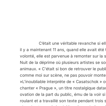
		C’était une véritable revanche si elle a prise sur la vie et sur son corps, qui l'avait lâchée 
il y a maintenant 11 ans, quand elle avait été
volonté, elle est parvenue à remonter sur la sc
Nuit de la déprime où plusieurs artistes se so
animaux. « C'était si bon de retrouver le publ
comme moi sur scène, ne pas pouvoir monter 
»L'inoubliable interprète de « Casatschok » o
chanter « Prague », un titre nostalgique data
ovation de la part du public, ému de la voir s
roulant et a travaillé son texte pendant trois 