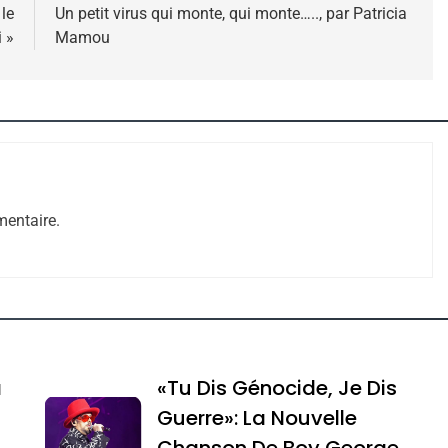
 le
Un petit virus qui monte, qui monte….., par Patricia
 »
Mamou
 – Jacques Hadida
entaire.
e Tafraout, Le Miel De Tadla Azilal Consacrés P
a
«Tu Dis Génocide, Je Dis
Guerre»: La Nouvelle