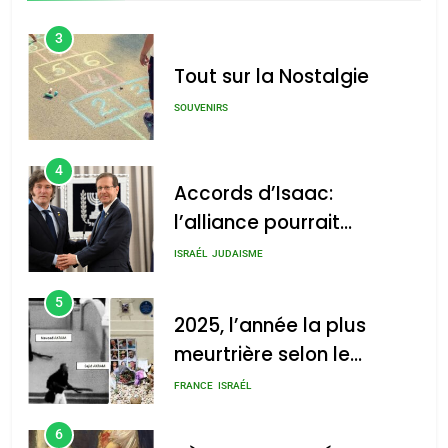
3
Tout sur la Nostalgie
SOUVENIRS
4
Accords d’Isaac:
l’alliance pourrait
s’étendre à 13 pays
ISRAÉL
JUDAISME
d’Amérique latine
5
2025, l’année la plus
meurtrière selon le
rapport d’ADL contre
FRANCE
ISRAÉL
l’antisémitisme
6