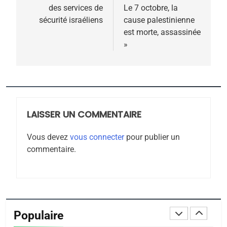
Jacques Hadida
des services de
Le 7 octobre, la
l’article
sécurité israéliens
cause palestinienne
JUDAISME
est morte, assassinée
»
8
Maroc : Les amandes de
Tafraout, le miel de Tadla
Azilal consacrés produits
DAFINA
MAROC
du terroir
LAISSER UN COMMENTAIRE
1
Oeil ravageur – Vanessa
Vous devez
vous connecter
pour publier un
De Loya Stauber
commentaire.
CINEMA
ISRAÉL
2
«Tu dis génocide, je dis
guerre»: La nouvelle
Populaire
chanson de Boy George
ISRAÉL
JUDAISME