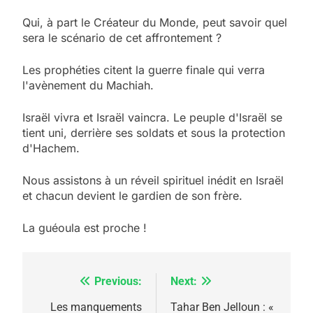
Qui, à part le Créateur du Monde, peut savoir quel
sera le scénario de cet affrontement ?
Les prophéties citent la guerre finale qui verra
l'avènement du Machiah.
5
2025, l’année la plus
Israël vivra et Israël vaincra. Le peuple d'Israël se
tient uni, derrière ses soldats et sous la protection
meurtrière selon le
d'Hachem.
rapport d’ADL contre
FRANCE
ISRAÉL
l’antisémitisme
Nous assistons à un réveil spirituel inédit en Israël
6
et chacun devient le gardien de son frère.
FIÈRE, DIGNE ET RÉSILIENTE :
POURQUOI JE REVENDIQUE
La guéoula est proche !
MA JUDAÏTE par Thérèse
ISRAÉL
JUDAISME
Zrihen-Dvir
Previous:
Next:
Navigation
7
CE QUI NOUS MANQUE –
de
Les manquements
Tahar Ben Jelloun : «