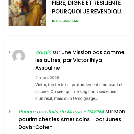
FIÈRE, DIGNE ET RÉSILIENTE :
POURQUOI JE REVENDIQUE
MA JUDAÏTE par Thérèse
ISRAÉL
JUDAISME
Zrihen-Dvir
7
CE QUI NOUS MANQUE –
Jacques Hadida
sur
Une Mission pas comme
admin
les autres, par Victor Ihiya
JUDAISME
Assouline
8
2 mars 2026
Maroc : Les amandes de
Victor, ton texte est profondément émouvant et
Tafraout, le miel de Tadla
sincère. On sent qu’il ne s’agit non seulement
Azilal consacrés produits
d’un récit, mais d’un témoignage…
DAFINA
MAROC
du terroir
sur
Mon
Pourim des Juifs du Maroc - DAFINA
1
pourim chez les Americains – par Junes
Oeil ravageur – Vanessa
Davis-Cohen
De Loya Stauber