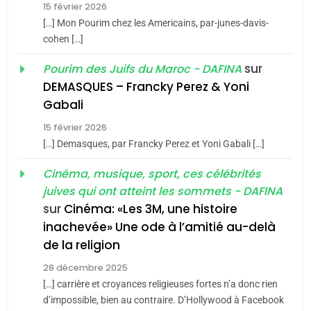
15 février 2026
5
CINEMA
ISRAÉL
2025, l’année la plus
[…] Mon Pourim chez les Americains, par-junes-davis-
cohen […]
meurtrière selon le rapport
2
«Tu dis génocide, je dis
d’ADL contre
sur
Pourim des Juifs du Maroc - DAFINA
FRANCE
ISRAÉL
guerre»: La nouvelle
l’antisémitisme
DEMASQUES – Francky Perez & Yoni
chanson de Boy George
6
Gabali
ISRAÉL
JUDAISME
FIÈRE, DIGNE ET RÉSILIENTE :
15 février 2026
POURQUOI JE REVENDIQUE
3
[…] Demasques, par Francky Perez et Yoni Gabali […]
MA JUDAÏTE par Thérèse
Tout sur la Nostalgie
ISRAÉL
JUDAISME
Cinéma, musique, sport, ces célébrités
Zrihen-Dvir
SOUVENIRS
juives qui ont atteint les sommets - DAFINA
7
CE QUI NOUS MANQUE –
sur
Cinéma: «Les 3M, une histoire
inachevée» Une ode à l’amitié au-delà
Jacques Hadida
4
Accords d’Isaac:
de la religion
JUDAISME
l’alliance pourrait
28 décembre 2025
s’étendre à 13 pays
[…] carrière et croyances religieuses fortes n’a donc rien
8
ISRAÉL
JUDAISME
Maroc : Les amandes de
d’impossible, bien au contraire. D’Hollywood à Facebook
d’Amérique latine