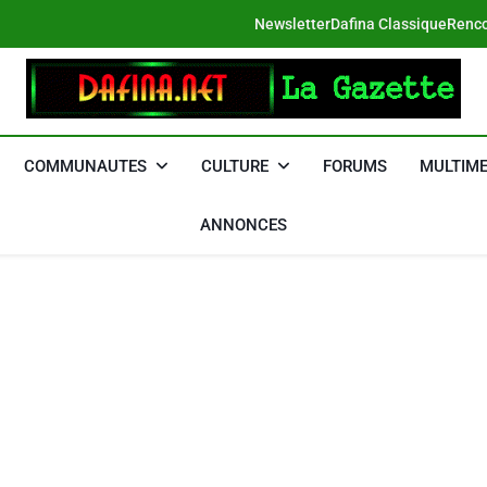
Newsletter
Dafina Classique
Renco
DAFINA
Le Net Des Juifs Du Maroc
COMMUNAUTES
CULTURE
FORUMS
MULTIME
ANNONCES