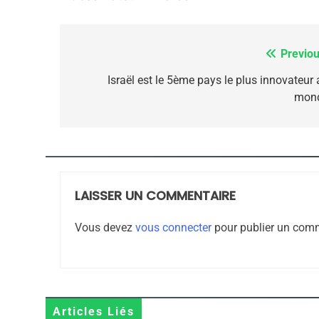
JUDAISME
Previou
Navigation
de
Israël est le 5ème pays le plus innovateur 
8
mon
l’article
Maroc : Les Amandes D
Terroir
LAISSER UN COMMENTAIRE
DAFINA
MAROC
Vous devez
vous connecter
pour publier un comm
1
Articles Liés