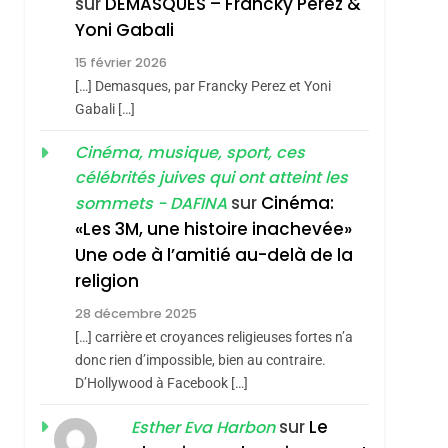
sur
DEMASQUES – Francky Perez &
Yoni Gabali
4
Accords D’Isaac:
15 février 2026
L’alliance Pourrait
[…] Demasques, par Francky Perez et Yoni
Gabali […]
S’étendre À 13 Pays
ISRAÉL
JUDAISME
D’Amérique Latine
Cinéma, musique, sport, ces
5
2025, L’année La Plus
célébrités juives qui ont atteint les
Meurtrière Selon Le
sur
Cinéma:
sommets - DAFINA
Rapport D’ADL
«Les 3M, une histoire inachevée»
FRANCE
ISRAÉL
Une ode à l’amitié au-delà de la
Contre
6
religion
FIÈRE, DIGNE ET
L’antisémitisme
RÉSILIENTE :
28 décembre 2025
sémitisme
[…] carrière et croyances religieuses fortes n’a
POURQUOI JE
ISRAÉL
JUDAISME
donc rien d’impossible, bien au contraire.
REVENDIQUE MA
D’Hollywood à Facebook […]
7
CE QUI NOUS
JUDAÏTE Par Thérèse
sur
Le
Esther Eva Harbon
MANQUE – Jacques
Zrihen-Dvir