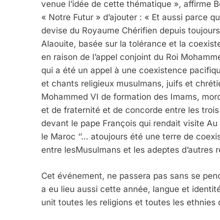
venue l’idée de cette thématique », affirme B
« Notre Futur » d’ajouter : « Et aussi parce q
devise du Royaume Chérifien depuis toujours, e
Alaouite, basée sur la tolérance et la coexist
en raison de l’appel conjoint du Roi Mohamme
qui a été un appel à une coexistence pacifiq
et chants religieux musulmans, juifs et chréti
Mohammed VI de formation des Imams, morch
et de fraternité et de concorde entre les troi
5
devant le pape François qui rendait visite A
le Maroc ‘’… atoujours été une terre de coexi
entre lesMusulmans et les adeptes d’autres re
2025, L’année La Plus
Cet événement, ne passera pas sans se penche
FRANCE
ISRAÉL
a eu lieu aussi cette année, langue et identit
unit toutes les religions et toutes les ethnies