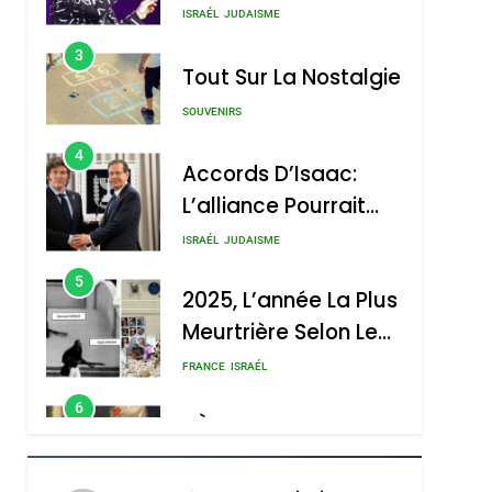
4
Accords D’Isaac:
L’alliance Pourrait
S’étendre À 13 Pays
ISRAÉL
JUDAISME
D’Amérique Latine
5
2025, L’année La Plus
Meurtrière Selon Le
Rapport D’ADL
FRANCE
ISRAÉL
Contre
6
FIÈRE, DIGNE ET
L’antisémitisme
RÉSILIENTE :
POURQUOI JE
ISRAÉL
JUDAISME
REVENDIQUE MA
7
CE QUI NOUS
JUDAÏTE Par Thérèse
MANQUE – Jacques
Zrihen-Dvir