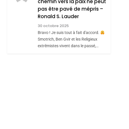
chemin vers la paix ne peut
Hadida
JUDAISME
pas être pavé de mépris –
8
Ronald S. Lauder
Maroc : Les Amandes
30 octobre 2025
De Tafraout, Le Miel
Bravo ! Je suis tout à fait d'accord.
De Tadla Azilal
DAFINA
MAROC
hérèse Zrihen-
Smotrich, Ben Gvir et les Religieux
Consacrés Produits
extrêmistes vivent dans le passé,…
Du Terroir