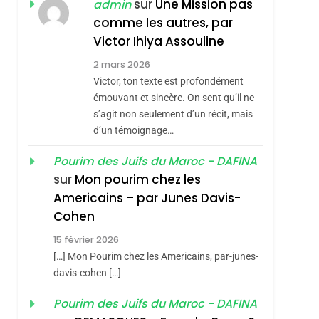
sur
Une Mission pas
admin
Hadida
JUDAISME
comme les autres, par
8
Victor Ihiya Assouline
Maroc : Les Amandes
2 mars 2026
De Tafraout, Le Miel
Victor, ton texte est profondément
De Tadla Azilal
DAFINA
MAROC
émouvant et sincère. On sent qu’il ne
Consacrés Produits
s’agit non seulement d’un récit, mais
1
Oeil Ravageur –
Du Terroir
d’un témoignage…
Vanessa De Loya
Pourim des Juifs du Maroc - DAFINA
Stauber
CINEMA
ISRAÉL
sur
Mon pourim chez les
Americains – par Junes Davis-
2
«Tu Dis Génocide, Je
Cohen
Dis Guerre»: La
15 février 2026
Nouvelle Chanson De
[…] Mon Pourim chez les Americains, par-junes-
ISRAÉL
JUDAISME
Boy George
davis-cohen […]
3
Tout Sur La Nostalgie
Pourim des Juifs du Maroc - DAFINA
SOUVENIRS