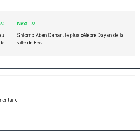
s:
Next:
au
Shlomo Aben Danan, le plus célèbre Dayan de la
de
ville de Fès
e Tafraout, Le Miel De Tadla Azilal Consacrés P
entaire.