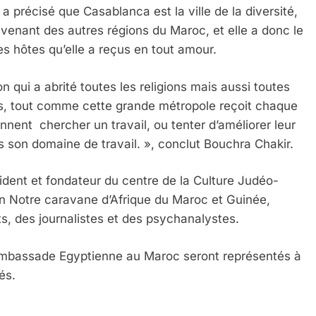
 a précisé que Casablanca est la ville de la diversité,
 venant des autres régions du Maroc, et elle a donc le
 des hôtes qu’elle a reçus en tout amour.
 qui a abrité toutes les religions mais aussi toutes
IENTE : POURQUOI JE REVENDIQUE MA JUDAÏTE Par T
ons, tout comme cette grande métropole reçoit chaque
ent chercher un travail, ou tenter d’améliorer leur
ns son domaine de travail. », conclut Bouchra Chakir.
ident et fondateur du centre de la Culture Judéo-
 Notre caravane d’Afrique du Maroc et Guinée,
ts, des journalistes et des psychanalystes.
’ambassade Egyptienne au Maroc seront représentés à
és.
 – Jacques Hadida