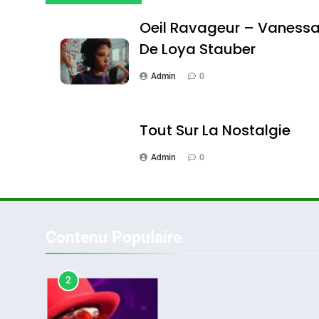
Oeil Ravageur – Vaness
Oeil Ravageur – Vane
De Loya Stauber
CINEMA
ISRAÉL
Admin
0
Tout Sur La Nostalgie
Admin
0
2
«Tu Dis Génocide, Je 
Contenu Populaire
ISRAÉL
JUDAISME