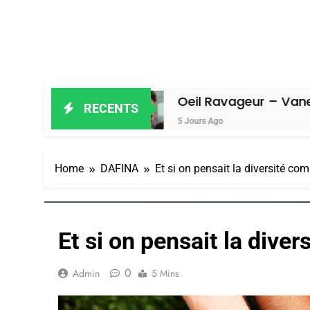
Oeil Ravageur – Vanessa De Loya 
RECENTS
5 Jours Ago
Home
DAFINA
Et si on pensait la diversité co
Et si on pensait la dive
0
Admin
5 Mins