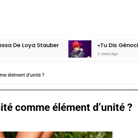
Stauber
«Tu Dis Génocide, Je Dis Gue
5 Jours Ago
mme élément d’unité ?
rsité comme élément d’unité ?