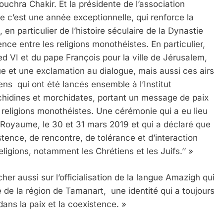
ouchra Chakir. Et la présidente de l’association
ue c’est une année exceptionnelle, qui renforce la
n particulier de l’histoire séculaire de la Dynastie
ence entre les religions monothéistes. En particulier,
d VI et du pape François pour la ville de Jérusalem,
ue et une exclamation au dialogue, mais aussi ces airs
ens qui ont été lancés ensemble à l’Institut
idines et morchidates, portant un message de paix
s religions monothéistes. Une cérémonie qui a eu lieu
u Royaume, le 30 et 31 mars 2019 et qui a déclaré que
stence, de rencontre, de tolérance et d’interaction
ligions, notamment les Chrétiens et les Juifs.’’ »
 Meurtrière Selon Le Rapport D’ADL Contre L’anti
r aussi sur l’officialisation de la langue Amazigh qui
é de la région de Tamanart, une identité qui a toujours
 dans la paix et la coexistence. »