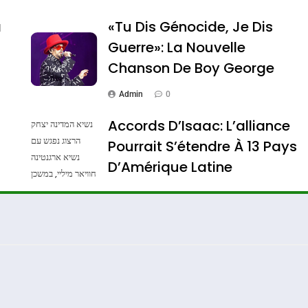
a
«Tu Dis Génocide, Je Dis
ssa De Loya Stauber
Guerre»: La Nouvelle
Chanson De Boy George
Admin
0
Accords D’Isaac: L’alliance
נשיא המדינה יצחק
הרצוג נפגש עם
Pourrait S’étendre À 13 Pays
נשיא ארגנטינה
D’Amérique Latine
חוויאר מיליי, במשכן
הנשיא בירושלים.
Admin
0
צילום: חיים צח /
לע"מ Photos By
Dis Guerre»: La Nouvelle Chanson De Boy George
: Haim Zach /
GPO