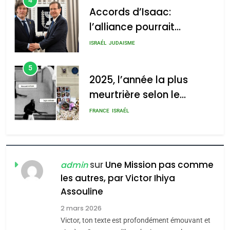
4
Accords d’Isaac:
l’alliance pourrait
s’étendre à 13 pays
ISRAÉL
JUDAISME
d’Amérique latine
5
2025, l’année la plus
meurtrière selon le
rapport d’ADL contre
FRANCE
ISRAÉL
l’antisémitisme
6
FIÈRE, DIGNE ET RÉSILIENTE :
POURQUOI JE REVENDIQUE
sur
Une Mission pas comme
admin
MA JUDAÏTE par Thérèse
les autres, par Victor Ihiya
ISRAÉL
JUDAISME
Assouline
Zrihen-Dvir
7
2 mars 2026
CE QUI NOUS MANQUE –
Victor, ton texte est profondément émouvant et