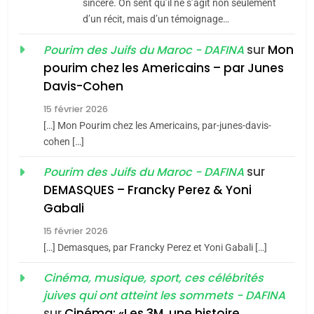
Jacques Hadida
sincère. On sent qu’il ne s’agit non seulement
d’un récit, mais d’un témoignage…
JUDAISME
sur
Mon
Pourim des Juifs du Maroc - DAFINA
8
pourim chez les Americains – par Junes
Maroc : Les amandes de
Davis-Cohen
Tafraout, le miel de Tadla
15 février 2026
Azilal consacrés produits
DAFINA
MAROC
[…] Mon Pourim chez les Americains, par-junes-davis-
du terroir
cohen […]
1
Oeil ravageur – Vanessa
sur
Pourim des Juifs du Maroc - DAFINA
De Loya Stauber
DEMASQUES – Francky Perez & Yoni
5
Gabali
CINEMA
ISRAÉL
2025, l’année la plus
15 février 2026
meurtrière selon le rapport
2
[…] Demasques, par Francky Perez et Yoni Gabali […]
«Tu dis génocide, je dis
d’ADL contre
FRANCE
ISRAÉL
guerre»: La nouvelle
Cinéma, musique, sport, ces célébrités
l’antisémitisme
juives qui ont atteint les sommets - DAFINA
chanson de Boy George
6
ISRAÉL
JUDAISME
FIÈRE, DIGNE ET RÉSILIENTE :
sur
Cinéma: «Les 3M, une histoire