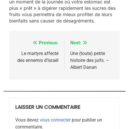
un moment de la journée où votre estomac est
meurtrière selon le
plus « prêt » à digérer rapidement les sucres des
fruits vous permettra de mieux profiter de leurs
rapport d’ADL contre
FRANCE
ISRAÉL
bienfaits sans causer de désagréments.
l’antisémitisme
6
FIÈRE, DIGNE ET RÉSILIENTE :
Previous:
Next:
Navigation
POURQUOI JE REVENDIQUE
MA JUDAÏTE par Thérèse
de
Le martyre affecté
Une (toute) petite
ISRAÉL
JUDAISME
des ennemis d’Israël
histoire des juifs. –
Zrihen-Dvir
l’article
Albert Danan
7
CE QUI NOUS MANQUE –
Jacques Hadida
JUDAISME
LAISSER UN COMMENTAIRE
8
Maroc : Les amandes de
Vous devez
vous connecter
pour publier un
Tafraout, le miel de Tadla
commentaire.