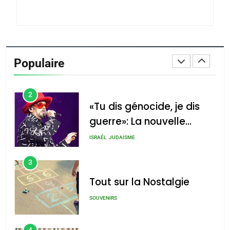
Azilal consacrés produits
DAFINA
MAROC
du terroir
1
Oeil ravageur – Vanessa
De Loya Stauber
Populaire
CINEMA
ISRAÉL
2
«Tu dis génocide, je dis
guerre»: La nouvelle
chanson de Boy George
ISRAÉL
JUDAISME
3
Tout sur la Nostalgie
SOUVENIRS