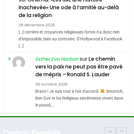
inachevée» Une ode à l’amitié au-delà
POURQUOI JE REVENDIQUE
3
de la religion
MA JUDAÏTE par Thérèse
Tout sur la Nostalgie
ISRAÉL
JUDAISME
Zrihen-Dvir
28 décembre 2025
SOUVENIRS
[…] carrière et croyances religieuses fortes n’a donc rien
7
CE QUI NOUS MANQUE –
d’impossible, bien au contraire. D’Hollywood à Facebook
[…]
Jacques Hadida
4
Accords d’Isaac:
sur
Le chemin
JUDAISME
Esther Eva Harbon
l’alliance pourrait
vers la paix ne peut pas être pavé
s’étendre à 13 pays
8
de mépris – Ronald S. Lauder
ISRAÉL
JUDAISME
Maroc : Les amandes de
d’Amérique latine
30 octobre 2025
Tafraout, le miel de Tadla
5
Bravo ! Je suis tout à fait d'accord.
Smotrich,
2025, l’année la plus
Azilal consacrés produits
DAFINA
MAROC
Ben Gvir et les Religieux extrêmistes vivent dans
meurtrière selon le
du terroir
le passé,…
rapport d’ADL contre
1
FRANCE
ISRAÉL
Oeil ravageur – Vanessa De
l’antisémitisme
Loya Stauber
6
Contenu Populaire
FIÈRE, DIGNE ET RÉSILIENTE :