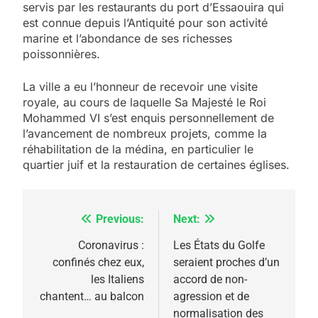
servis par les restaurants du port d’Essaouira qui
est connue depuis l’Antiquité pour son activité
marine et l’abondance de ses richesses
poissonnières.
La ville a eu l’honneur de recevoir une visite
royale, au cours de laquelle Sa Majesté le Roi
Mohammed VI
s’est enquis personnellement de
l’avancement de nombreux projets, comme la
5
réhabilitation de la médina, en particulier le
2025, l’année la plus
quartier juif et la restauration de certaines églises.
meurtrière selon le
rapport d’ADL contre
FRANCE
ISRAÉL
Previous:
Next:
Navigation
l’antisémitisme
6
de
Coronavirus :
Les États du Golfe
FIÈRE, DIGNE ET RÉSILIENTE :
confinés chez eux,
seraient proches d’un
l’article
POURQUOI JE REVENDIQUE
les Italiens
accord de non-
MA JUDAÏTE par Thérèse
chantent… au balcon
agression et de
ISRAÉL
JUDAISME
normalisation des
Zrihen-Dvir