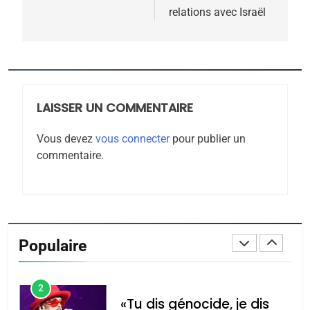
relations avec Israël
7
CE QUI NOUS MANQUE –
Jacques Hadida
JUDAISME
LAISSER UN COMMENTAIRE
8
Maroc : Les amandes de
Vous devez
vous connecter
pour publier un
Tafraout, le miel de Tadla
commentaire.
Azilal consacrés produits
DAFINA
MAROC
du terroir
1
Oeil ravageur – Vanessa
De Loya Stauber
Populaire
CINEMA
ISRAÉL
2
«Tu dis génocide, je dis