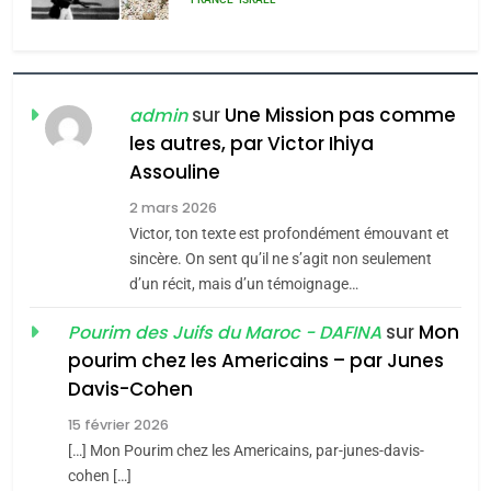
l’antisémitisme
6
FIÈRE, DIGNE ET RÉSILIENTE :
POURQUOI JE REVENDIQUE
sur
Une Mission pas comme
admin
MA JUDAÏTE par Thérèse
les autres, par Victor Ihiya
ISRAÉL
JUDAISME
Assouline
Zrihen-Dvir
7
2 mars 2026
CE QUI NOUS MANQUE –
Victor, ton texte est profondément émouvant et
Jacques Hadida
sincère. On sent qu’il ne s’agit non seulement
d’un récit, mais d’un témoignage…
JUDAISME
sur
Mon
Pourim des Juifs du Maroc - DAFINA
8
pourim chez les Americains – par Junes
Maroc : Les amandes de
Davis-Cohen
Tafraout, le miel de Tadla
15 février 2026
Azilal consacrés produits
DAFINA
MAROC
[…] Mon Pourim chez les Americains, par-junes-davis-
du terroir
cohen […]
1