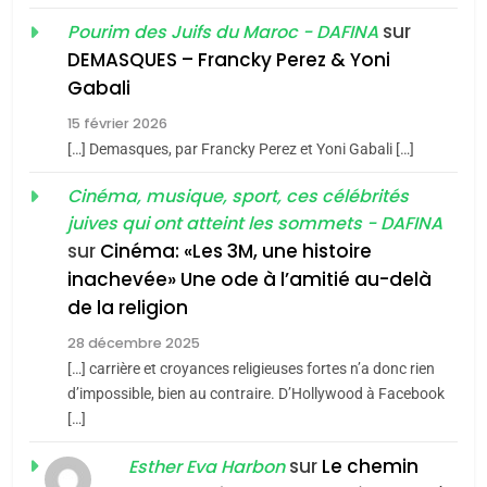
Oeil ravageur – Vanessa
sur
Pourim des Juifs du Maroc - DAFINA
De Loya Stauber
DEMASQUES – Francky Perez & Yoni
5
Gabali
CINEMA
ISRAÉL
2025, l’année la plus
15 février 2026
meurtrière selon le rapport
2
[…] Demasques, par Francky Perez et Yoni Gabali […]
«Tu dis génocide, je dis
d’ADL contre
FRANCE
ISRAÉL
guerre»: La nouvelle
Cinéma, musique, sport, ces célébrités
l’antisémitisme
juives qui ont atteint les sommets - DAFINA
chanson de Boy George
6
ISRAÉL
JUDAISME
FIÈRE, DIGNE ET RÉSILIENTE :
sur
Cinéma: «Les 3M, une histoire
inachevée» Une ode à l’amitié au-delà
POURQUOI JE REVENDIQUE
3
de la religion
MA JUDAÏTE par Thérèse
Tout sur la Nostalgie
ISRAÉL
JUDAISME
Zrihen-Dvir
28 décembre 2025
SOUVENIRS
[…] carrière et croyances religieuses fortes n’a donc rien
7
CE QUI NOUS MANQUE –
d’impossible, bien au contraire. D’Hollywood à Facebook
[…]
Jacques Hadida
4
Accords d’Isaac:
sur
Le chemin
JUDAISME
Esther Eva Harbon
l’alliance pourrait