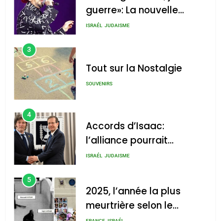
guerre»: La nouvelle
chanson de Boy George
ISRAÉL
JUDAISME
3
Tout sur la Nostalgie
SOUVENIRS
4
Accords d’Isaac:
l’alliance pourrait
s’étendre à 13 pays
ISRAÉL
JUDAISME
d’Amérique latine
5
2025, l’année la plus
meurtrière selon le
rapport d’ADL contre
FRANCE
ISRAÉL