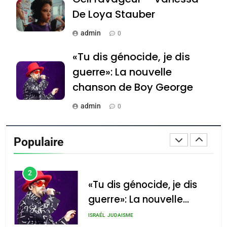
JUDAISME
De Loya Stauber
8
admin
0
Maroc : Les amandes de
Tafraout, le miel de Tadla
«Tu dis génocide, je dis
Azilal consacrés produits
guerre»: La nouvelle
DAFINA
MAROC
du terroir
chanson de Boy George
1
Oeil ravageur – Vanessa
admin
0
De Loya Stauber
Tout sur la Nostalgie
Populaire
CINEMA
ISRAÉL
admin
0
2
«Tu dis génocide, je dis
Accords d’Isaac: l’alliance
נשיא המדינה יצחק
guerre»: La nouvelle
הרצוג נפגש עם
pourrait s’étendre à 13
נשיא ארגנטינה
chanson de Boy George
ISRAÉL
JUDAISME
pays d’Amérique latine
חוויאר מיליי, במשכן
הנשיא בירושלים.