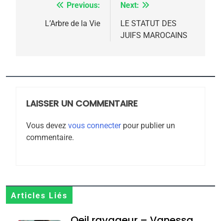
Previous:
Next:
Navigation
de
L’Arbre de la Vie
LE STATUT DES
JUIFS MAROCAINS
l’article
5
2025, l’année la plus
meurtrière selon le
rapport d’ADL contre
FRANCE
ISRAÉL
LAISSER UN COMMENTAIRE
l’antisémitisme
6
Vous devez
vous connecter
pour publier un
FIÈRE, DIGNE ET RÉSILIENTE :
commentaire.
POURQUOI JE REVENDIQUE
MA JUDAÏTE par Thérèse
ISRAÉL
JUDAISME
Zrihen-Dvir
7
CE QUI NOUS MANQUE –
Articles Liés
Jacques Hadida
Oeil ravageur – Vanessa