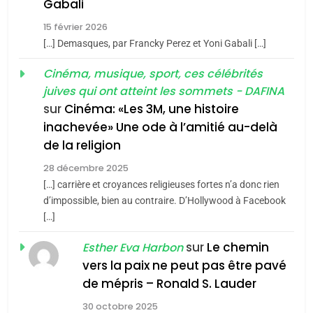
5
Gabali
2025, l’année la plus
2
15 février 2026
meurtrière selon le rapport
«Tu dis génocide, je dis
[…] Demasques, par Francky Perez et Yoni Gabali […]
d’ADL contre
guerre»: La nouvelle
FRANCE
ISRAÉL
Cinéma, musique, sport, ces célébrités
l’antisémitisme
chanson de Boy George
ISRAÉL
JUDAISME
juives qui ont atteint les sommets - DAFINA
6
FIÈRE, DIGNE ET RÉSILIENTE :
sur
Cinéma: «Les 3M, une histoire
3
inachevée» Une ode à l’amitié au-delà
POURQUOI JE REVENDIQUE
Tout sur la Nostalgie
de la religion
MA JUDAÏTE par Thérèse
ISRAÉL
JUDAISME
SOUVENIRS
Zrihen-Dvir
28 décembre 2025
[…] carrière et croyances religieuses fortes n’a donc rien
7
CE QUI NOUS MANQUE –
d’impossible, bien au contraire. D’Hollywood à Facebook
4
[…]
Jacques Hadida
Accords d’Isaac:
l’alliance pourrait
sur
Le chemin
JUDAISME
Esther Eva Harbon
s’étendre à 13 pays
vers la paix ne peut pas être pavé
ISRAÉL
JUDAISME
8
de mépris – Ronald S. Lauder
d’Amérique latine
Maroc : Les amandes de
5
30 octobre 2025