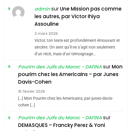
POURQUOI JE REVENDIQUE
sur
Une Mission pas comme
admin
MA JUDAÏTE par Thérèse
ISRAÉL
JUDAISME
les autres, par Victor Ihiya
Zrihen-Dvir
Assouline
7
CE QUI NOUS MANQUE –
2 mars 2026
Jacques Hadida
Victor, ton texte est profondément émouvant et
sincère. On sent qu’il ne s’agit non seulement
JUDAISME
d’un récit, mais d’un témoignage…
8
sur
Mon
Pourim des Juifs du Maroc - DAFINA
Maroc : Les amandes de
pourim chez les Americains – par Junes
Tafraout, le miel de Tadla
Davis-Cohen
Azilal consacrés produits
DAFINA
MAROC
15 février 2026
du terroir
[…] Mon Pourim chez les Americains, par-junes-davis-
1
cohen […]
Oeil ravageur – Vanessa
De Loya Stauber
sur
Pourim des Juifs du Maroc - DAFINA
DEMASQUES – Francky Perez & Yoni
CINEMA
ISRAÉL