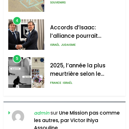
GPO
SOUVENIRS
4
Accords d’Isaac:
l’alliance pourrait
2025, l’année la plus
s’étendre à 13 pays
meurtrière selon le rapport
ISRAÉL
JUDAISME
d’Amérique latine
d’ADL contre
5
l’antisémitisme
2025, l’année la plus
meurtrière selon le
admin
0
rapport d’ADL contre
FRANCE
ISRAÉL
l’antisémitisme
6
FIÈRE, DIGNE ET RÉSILIENTE :
POURQUOI JE REVENDIQUE
sur
Une Mission pas comme
admin
MA JUDAÏTE par Thérèse
les autres, par Victor Ihiya
ISRAÉL
JUDAISME
Assouline
Zrihen-Dvir