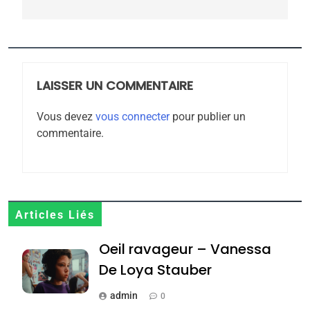
5
2025, l’année la plus
meurtrière selon le
rapport d’ADL contre
LAISSER UN COMMENTAIRE
FRANCE
ISRAÉL
l’antisémitisme
Vous devez
vous connecter
pour publier un
6
commentaire.
FIÈRE, DIGNE ET RÉSILIENTE :
POURQUOI JE REVENDIQUE
MA JUDAÏTE par Thérèse
ISRAÉL
JUDAISME
Zrihen-Dvir
7
Articles Liés
CE QUI NOUS MANQUE –
Oeil ravageur – Vanessa
Jacques Hadida
De Loya Stauber
JUDAISME
admin
0
8