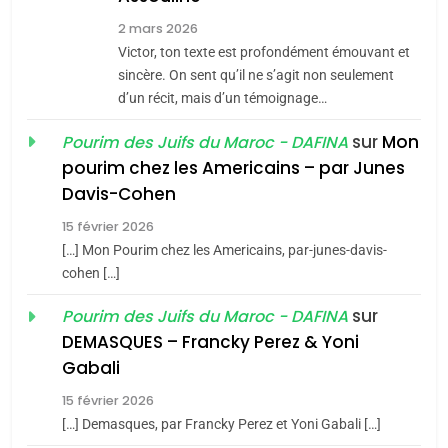
7
2 mars 2026
CE QUI NOUS MANQUE –
Victor, ton texte est profondément émouvant et
Jacques Hadida
sincère. On sent qu’il ne s’agit non seulement
d’un récit, mais d’un témoignage…
JUDAISME
sur
Mon
Pourim des Juifs du Maroc - DAFINA
8
pourim chez les Americains – par Junes
Maroc : Les amandes de
Davis-Cohen
Tafraout, le miel de Tadla
15 février 2026
Azilal consacrés produits
DAFINA
MAROC
[…] Mon Pourim chez les Americains, par-junes-davis-
du terroir
cohen […]
1
Oeil ravageur – Vanessa
sur
Pourim des Juifs du Maroc - DAFINA
De Loya Stauber
DEMASQUES – Francky Perez & Yoni
5
Gabali
CINEMA
ISRAÉL
2025, l’année la plus
15 février 2026
meurtrière selon le rapport
2
[…] Demasques, par Francky Perez et Yoni Gabali […]
«Tu dis génocide, je dis
d’ADL contre
FRANCE
ISRAÉL