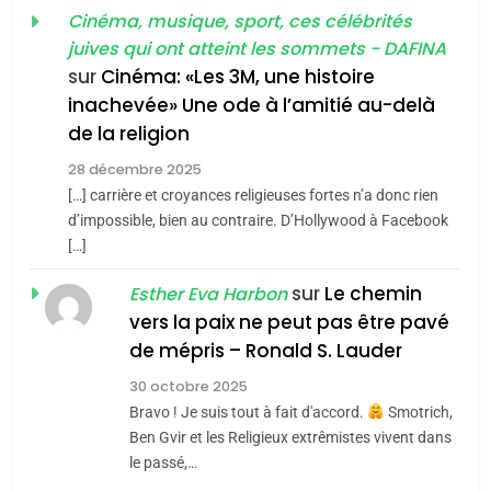
guerre»: La nouvelle
Cinéma, musique, sport, ces célébrités
l’antisémitisme
juives qui ont atteint les sommets - DAFINA
chanson de Boy George
6
ISRAÉL
JUDAISME
FIÈRE, DIGNE ET RÉSILIENTE :
sur
Cinéma: «Les 3M, une histoire
inachevée» Une ode à l’amitié au-delà
POURQUOI JE REVENDIQUE
3
de la religion
MA JUDAÏTE par Thérèse
Tout sur la Nostalgie
ISRAÉL
JUDAISME
Zrihen-Dvir
28 décembre 2025
SOUVENIRS
[…] carrière et croyances religieuses fortes n’a donc rien
7
CE QUI NOUS MANQUE –
d’impossible, bien au contraire. D’Hollywood à Facebook
[…]
Jacques Hadida
4
Accords d’Isaac:
sur
Le chemin
JUDAISME
Esther Eva Harbon
l’alliance pourrait
vers la paix ne peut pas être pavé
s’étendre à 13 pays
8
de mépris – Ronald S. Lauder
ISRAÉL
JUDAISME
Maroc : Les amandes de
d’Amérique latine
30 octobre 2025
Tafraout, le miel de Tadla
5
Bravo ! Je suis tout à fait d'accord.
Smotrich,
2025, l’année la plus
Azilal consacrés produits
DAFINA
MAROC
Ben Gvir et les Religieux extrêmistes vivent dans
meurtrière selon le
du terroir
le passé,…
rapport d’ADL contre
1
FRANCE
ISRAÉL