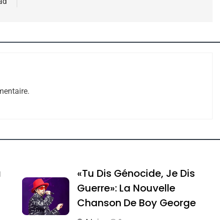
ad
 – Jacques Hadida
entaire.
e Tafraout, Le Miel De Tadla Azilal Consacrés P
a
«Tu Dis Génocide, Je Dis
Guerre»: La Nouvelle
Chanson De Boy George