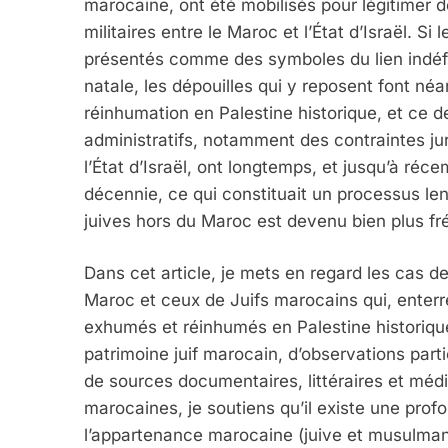
marocaine, ont été mobilisés pour légitimer
militaires entre le Maroc et l’État d’Israël. S
présentés comme des symboles du lien indéfec
natale, les dépouilles qui y reposent font né
réinhumation en Palestine historique, et ce
administratifs, notamment des contraintes jur
l’État d’Israël, ont longtemps, et jusqu’à ré
décennie, ce qui constituait un processus le
juives hors du Maroc est devenu bien plus f
5
Dans cet article, je mets en regard les cas d
Maroc et ceux de Juifs marocains qui, enterr
exhumés et réinhumés en Palestine historique
patrimoine juif marocain, d’observations part
2025, L’année La Plus
de sources documentaires, littéraires et médi
FRANCE
ISRAÉL
marocaines, je soutiens qu’il existe une prof
l’appartenance marocaine (juive et musulman