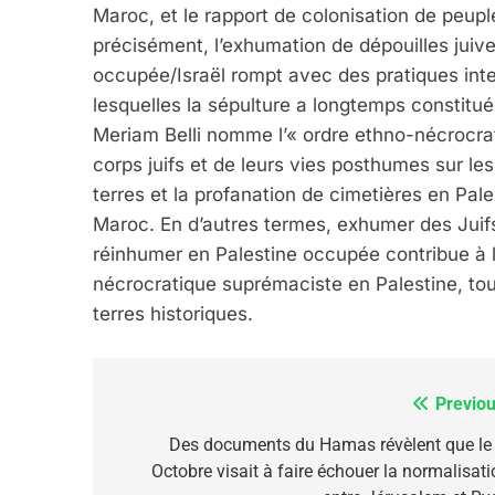
Maroc, et le rapport de colonisation de peup
précisément, l’exhumation de dépouilles juiv
occupée/Israël rompt avec des pratiques inter
6
lesquelles la sépulture a longtemps constit
Meriam Belli nomme l’« ordre ethno-nécrocrati
corps juifs et de leurs vies posthumes sur les 
FIÈRE, DIGNE ET RÉSIL
terres et la profanation de cimetières en Pa
Dvir
Maroc. En d’autres termes, exhumer des Juif
réinhumer en Palestine occupée contribue à l’i
ISRAÉL
JUDAISME
nécrocratique suprémaciste en Palestine, tou
terres historiques.
7
Previou
Navigation
de
Des documents du Hamas révèlent que le 
Octobre visait à faire échouer la normalisati
l’article