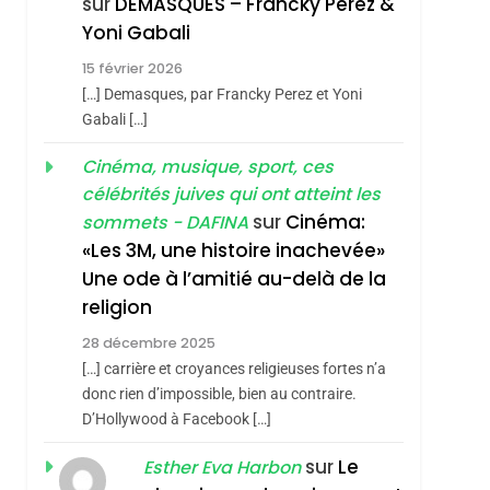
sur
DEMASQUES – Francky Perez &
Boy George
3
Yoni Gabali
Tout Sur La Nostalgie
15 février 2026
SOUVENIRS
[…] Demasques, par Francky Perez et Yoni
4
Gabali […]
Accords D’Isaac:
L’alliance Pourrait
Cinéma, musique, sport, ces
célébrités juives qui ont atteint les
S’étendre À 13 Pays
ISRAÉL
JUDAISME
sur
Cinéma:
sommets - DAFINA
D’Amérique Latine
5
«Les 3M, une histoire inachevée»
2025, L’année La Plus
Une ode à l’amitié au-delà de la
Meurtrière Selon Le
religion
Rapport D’ADL
FRANCE
ISRAÉL
28 décembre 2025
Contre
6
[…] carrière et croyances religieuses fortes n’a
FIÈRE, DIGNE ET
L’antisémitisme
donc rien d’impossible, bien au contraire.
sémitisme
RÉSILIENTE :
D’Hollywood à Facebook […]
POURQUOI JE
ISRAÉL
JUDAISME
sur
Le
Esther Eva Harbon
REVENDIQUE MA