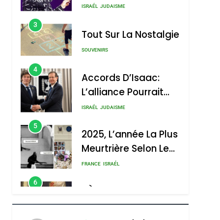
Boy George
3
Tout Sur La Nostalgie
SOUVENIRS
4
Accords D’Isaac:
L’alliance Pourrait
S’étendre À 13 Pays
ISRAÉL
JUDAISME
D’Amérique Latine
5
2025, L’année La Plus
Meurtrière Selon Le
Rapport D’ADL
FRANCE
ISRAÉL
Contre
6
FIÈRE, DIGNE ET
L’antisémitisme
RÉSILIENTE :
POURQUOI JE
ISRAÉL
JUDAISME
REVENDIQUE MA