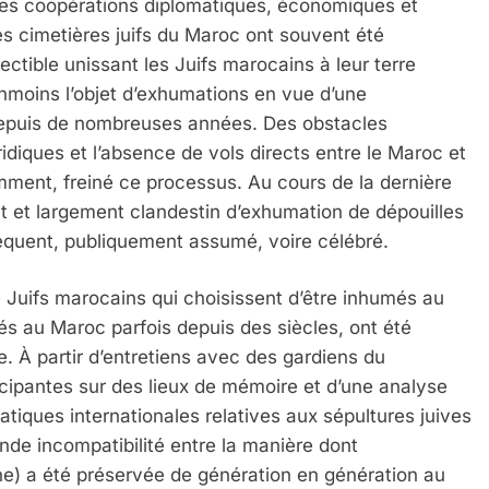
 des coopérations diplomatiques, économiques et
i les cimetières juifs du Maroc ont souvent été
tible unissant les Juifs marocains à leur terre
anmoins l’objet d’exhumations en vue d’une
 depuis de nombreuses années. Des obstacles
idiques et l’absence de vols directs entre le Maroc et
cemment, freiné ce processus. Au cours de la dernière
nt et largement clandestin d’exhumation de dépouilles
réquent, publiquement assumé, voire célébré.
e Juifs marocains qui choisissent d’être inhumés au
és au Maroc parfois depuis des siècles, ont été
. À partir d’entretiens avec des gardiens du
icipantes sur des lieux de mémoire et d’une analyse
 Meurtrière Selon Le Rapport D’ADL Contre L’anti
atiques internationales relatives aux sépultures juives
onde incompatibilité entre la manière dont
e) a été préservée de génération en génération au