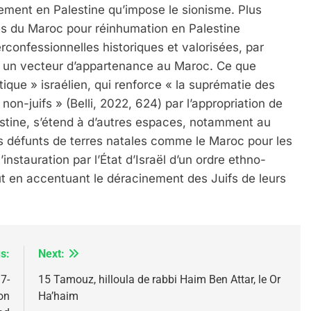
lement en Palestine qu’impose le sionisme. Plus
es du Maroc pour réinhumation en Palestine
confessionnelles historiques et valorisées, par
ué un vecteur d’appartenance au Maroc. Ce que
que » israélien, qui renforce « la suprématie des
non-juifs » (Belli, 2022, 624) par l’appropriation de
IENTE : POURQUOI JE REVENDIQUE MA JUDAÏTE Par T
lestine, s’étend à d’autres espaces, notamment au
s défunts de terres natales comme le Maroc pour les
nstauration par l’État d’Israël d’un ordre ethno-
t en accentuant le déracinement des Juifs de leurs
s:
Next:
7-
15 Tamouz, hilloula de rabbi Haim Ben Attar, le Or
on
Ha’haim