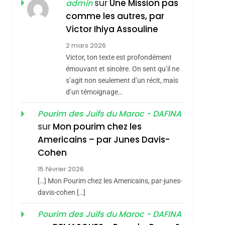
sur
Une Mission pas
admin
7
CE QUI NOUS
JUDAÏTE Par Thérèse
comme les autres, par
MANQUE – Jacques
Zrihen-Dvir
Victor Ihiya Assouline
Hadida
JUDAISME
2 mars 2026
Victor, ton texte est profondément
8
Maroc : Les Amandes
émouvant et sincère. On sent qu’il ne
s’agit non seulement d’un récit, mais
De Tafraout, Le Miel
d’un témoignage…
De Tadla Azilal
DAFINA
MAROC
Consacrés Produits
Pourim des Juifs du Maroc - DAFINA
1
Oeil Ravageur –
Du Terroir
sur
Mon pourim chez les
Americains – par Junes Davis-
Vanessa De Loya
Cohen
Stauber
CINEMA
ISRAÉL
15 février 2026
2
[…] Mon Pourim chez les Americains, par-junes-
«Tu Dis Génocide, Je
davis-cohen […]
Dis Guerre»: La
Nouvelle Chanson De
Pourim des Juifs du Maroc - DAFINA
ISRAÉL
JUDAISME