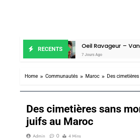
l
Oeil Ravageur – Vanessa De Loya 
RECENTS
7 Jours Ago
Home
Communautés
Maroc
Des cimetières
Des cimetières sans mor
juifs au Maroc
0
Admin
4 Mins