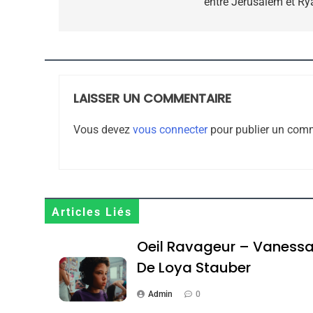
entre Jérusalem et Ry
CE QUI NOUS MANQUE
JUDAISME
LAISSER UN COMMENTAIRE
8
Vous devez
vous connecter
pour publier un comm
Maroc : Les Amandes D
Terroir
Articles Liés
DAFINA
MAROC
Oeil Ravageur – Vaness
De Loya Stauber
Admin
0
1