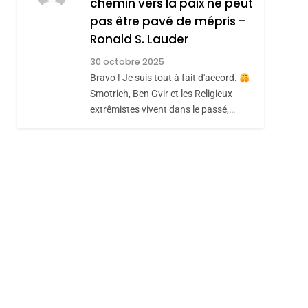
chemin vers la paix ne peut
7
CE QUI NOUS
JUDAÏTE Par Thérèse
pas être pavé de mépris –
MANQUE – Jacques
Zrihen-Dvir
Ronald S. Lauder
Hadida
JUDAISME
30 octobre 2025
Bravo ! Je suis tout à fait d'accord.
8
Maroc : Les Amandes
Smotrich, Ben Gvir et les Religieux
extrêmistes vivent dans le passé,…
De Tafraout, Le Miel
hérèse Zrihen-
De Tadla Azilal
DAFINA
MAROC
Consacrés Produits
Du Terroir