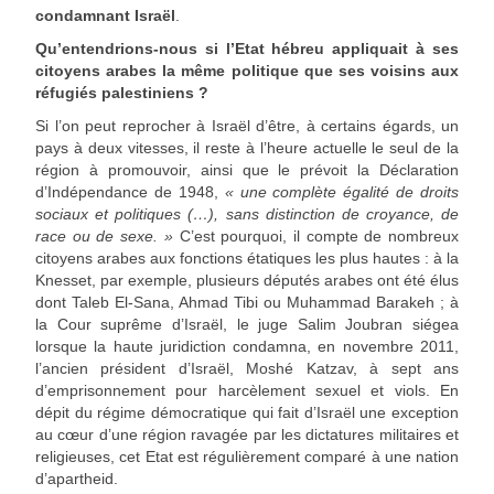
condamnant Israël
.
Qu’entendrions-nous si l’Etat hébreu appliquait à ses
citoyens arabes la même politique que ses voisins aux
réfugiés palestiniens ?
Si l’on peut reprocher à Israël d’être, à certains égards, un
pays à deux vitesses, il reste à l’heure actuelle le seul de la
région à promouvoir, ainsi que le prévoit la Déclaration
d’Indépendance de 1948,
« une complète égalité de droits
sociaux et politiques (…), sans distinction de croyance, de
race ou de sexe. »
C’est pourquoi, il compte de nombreux
citoyens arabes aux fonctions étatiques les plus hautes : à la
Knesset, par exemple, plusieurs députés arabes ont été élus
dont Taleb El-Sana, Ahmad Tibi ou Muhammad Barakeh ; à
la Cour suprême d’Israël, le juge Salim Joubran siégea
lorsque la haute juridiction condamna, en novembre 2011,
l’ancien président d’Israël, Moshé Katzav, à sept ans
d’emprisonnement pour harcèlement sexuel et viols. En
dépit du régime démocratique qui fait d’Israël une exception
au cœur d’une région ravagée par les dictatures militaires et
religieuses, cet Etat est régulièrement comparé à une nation
d’apartheid.