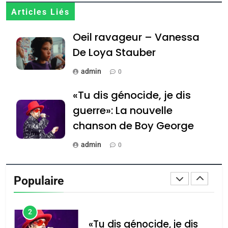
Articles Liés
JUDAISME
Oeil ravageur – Vanessa
8
Maroc : Les amandes de
De Loya Stauber
Tafraout, le miel de Tadla
admin
0
Azilal consacrés produits
DAFINA
MAROC
«Tu dis génocide, je dis
du terroir
1
guerre»: La nouvelle
Oeil ravageur – Vanessa
chanson de Boy George
De Loya Stauber
admin
0
CINEMA
ISRAÉL
Tout sur la Nostalgie
2
Populaire
«Tu dis génocide, je dis
admin
0
guerre»: La nouvelle
chanson de Boy George
Accords d’Isaac: l’alliance
נשיא המדינה יצחק
ISRAÉL
JUDAISME