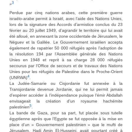
3
»
Perdue par cinq nations arabes, cette première guerre
israélo-arabe permit à Israël, avec l’aide des Nations Unies,
lors de la signature des Accords d’armistice conclus du 23
février au 20 juillet 1949, d’agrandir le territoire qui lui avait
été alloué, en annexant la zone occidentale de Jérusalem, le
Néguev et la Galilée. Le Gouvernement israélien accepta
également de rapatrier 50 000 réfugiés après l’adoption de
la résolution 194 par l’Assemblée générale des Nations
Unies en 1948 et reprit à sa charge 28 000 réfugiés
secourus par l’Office de secours et de travaux des Nations
Unies pour les réfugiés de Palestine dans le Proche-Orient
4
(UNRWA)
.
La Judée-Samarie ou Cisjordanie fut annexée à la
Transjordanie devenue Jordanie, qui ne lui permit jamais
d’espérer accéder à l’indépendance puisque l’émir Abdallah
envisageait la création d’un royaume hachémite
5
palestinien
.
La bande de Gaza, pour sa part, fut placée sous tutelle
égyptienne après que l’Egypte se fut opposée à la mise en
place d’un « Gouvernement palestinien » que le mufti de
Jérusalem, Hadj Amin El-Husseini, avait pourtant créé à