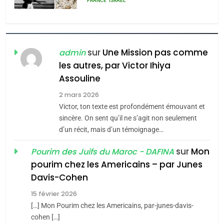
POURQUOI JE REVENDIQUE
MA JUDAÏTE par Thérèse
ISRAÉL
JUDAISME
Zrihen-Dvir
sur
Une Mission pas comme
admin
7
CE QUI NOUS MANQUE –
les autres, par Victor Ihiya
Jacques Hadida
Assouline
2 mars 2026
JUDAISME
Victor, ton texte est profondément émouvant et
8
sincère. On sent qu’il ne s’agit non seulement
Maroc : Les amandes de
d’un récit, mais d’un témoignage…
Tafraout, le miel de Tadla
sur
Mon
Pourim des Juifs du Maroc - DAFINA
Azilal consacrés produits
DAFINA
MAROC
pourim chez les Americains – par Junes
du terroir
Davis-Cohen
1
Oeil ravageur – Vanessa
15 février 2026
[…] Mon Pourim chez les Americains, par-junes-davis-
De Loya Stauber
cohen […]