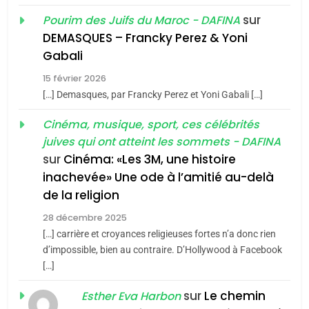
CINEMA
ISRAÉL
sur
Pourim des Juifs du Maroc - DAFINA
DEMASQUES – Francky Perez & Yoni
2
5
«Tu dis génocide, je dis
2025, l’année la plus
Gabali
guerre»: La nouvelle
meurtrière selon le rapport
15 février 2026
chanson de Boy George
d’ADL contre
[…] Demasques, par Francky Perez et Yoni Gabali […]
ISRAÉL
JUDAISME
FRANCE
ISRAÉL
l’antisémitisme
Cinéma, musique, sport, ces célébrités
3
6
juives qui ont atteint les sommets - DAFINA
FIÈRE, DIGNE ET RÉSILIENTE :
Tout sur la Nostalgie
sur
Cinéma: «Les 3M, une histoire
POURQUOI JE REVENDIQUE
inachevée» Une ode à l’amitié au-delà
SOUVENIRS
MA JUDAÏTE par Thérèse
ISRAÉL
JUDAISME
de la religion
Zrihen-Dvir
28 décembre 2025
4
7
Accords d’Isaac:
CE QUI NOUS MANQUE –
[…] carrière et croyances religieuses fortes n’a donc rien
d’impossible, bien au contraire. D’Hollywood à Facebook
l’alliance pourrait
Jacques Hadida
[…]
s’étendre à 13 pays
ISRAÉL
JUDAISME
JUDAISME
d’Amérique latine
sur
Le chemin
Esther Eva Harbon