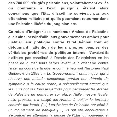
des 700 000 réfugiés palestiniens, volontairement exilés
ou contraints à l’exil, puisqu’ils étaient alors
convaincus que l’Etat d’Israël ne survivrait pas aux
offensives militaires et qu’ils pourraient retourner dans
une Palestine libérée du joug sioniste.
Ce refus d’intégrer ces nombreux Arabes de Palestine
allait ainsi servir d’alibi aux gouvernements arabes pour
justifier leur politique contre l’Etat hébreu tout en
détournant l’attention de leurs propres peuples des
véritables problèmes de politique interne
. N’avaient-ils
d’ailleurs pas contribué à l’exode des Palestiniens en les
priant de quitter leurs terres avant leur offensive contre
Israël au cours de la guerre comme l’écrivait l’historien Paul
Giniewski en 1955 :
« Le Gouvernement britannique, qui a
observé une attitude expectante parfois non dénuée de
sympathie à la cause arabe, a solennellement attesté que
les Juifs ont fait tous les efforts pour persuader les Arabes
de Palestine de demeurer sur place. Nulle mesure légale,
nulle pression n’a obligé les Arabes à quitter le territoire
contrôlé par Israël. (…) Les Arabes de Palestine ont cédé à
un mouvement de panique (…) ils ont été encouragés à
s’expatrier en attendant la défaite de l’Etat juif nouveau-né.