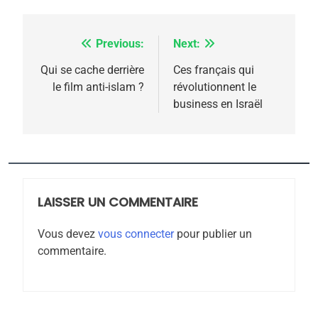
Previous:
Next:
Navigation
de
Qui se cache derrière
Ces français qui
le film anti-islam ?
révolutionnent le
5
l’article
business en Israël
2025, l’année la plus
meurtrière selon le
rapport d’ADL contre
FRANCE
ISRAÉL
l’antisémitisme
6
FIÈRE, DIGNE ET RÉSILIENTE :
LAISSER UN COMMENTAIRE
POURQUOI JE REVENDIQUE
Vous devez
vous connecter
pour publier un
MA JUDAÏTE par Thérèse
ISRAÉL
JUDAISME
commentaire.
Zrihen-Dvir
7
CE QUI NOUS MANQUE –
Jacques Hadida