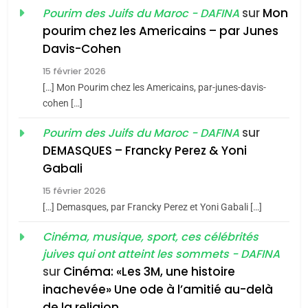
sur
Mon
Pourim des Juifs du Maroc - DAFINA
8
pourim chez les Americains – par Junes
Maroc : Les amandes de
Davis-Cohen
Tafraout, le miel de Tadla
15 février 2026
Azilal consacrés produits
DAFINA
MAROC
[…] Mon Pourim chez les Americains, par-junes-davis-
du terroir
cohen […]
1
Oeil ravageur – Vanessa
sur
Pourim des Juifs du Maroc - DAFINA
De Loya Stauber
DEMASQUES – Francky Perez & Yoni
5
Gabali
CINEMA
ISRAÉL
2025, l’année la plus
15 février 2026
meurtrière selon le rapport
2
[…] Demasques, par Francky Perez et Yoni Gabali […]
«Tu dis génocide, je dis
d’ADL contre
FRANCE
ISRAÉL
guerre»: La nouvelle
Cinéma, musique, sport, ces célébrités
l’antisémitisme
juives qui ont atteint les sommets - DAFINA
chanson de Boy George
6
ISRAÉL
JUDAISME
FIÈRE, DIGNE ET RÉSILIENTE :
sur
Cinéma: «Les 3M, une histoire
inachevée» Une ode à l’amitié au-delà
POURQUOI JE REVENDIQUE
3
de la religion