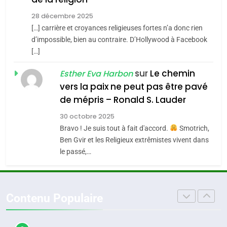
MA JUDAÏTE par Thérèse
Tout sur la Nostalgie
ISRAÉL
JUDAISME
Zrihen-Dvir
28 décembre 2025
SOUVENIRS
[…] carrière et croyances religieuses fortes n’a donc rien
7
CE QUI NOUS MANQUE –
d’impossible, bien au contraire. D’Hollywood à Facebook
[…]
Jacques Hadida
4
Accords d’Isaac:
sur
Le chemin
JUDAISME
Esther Eva Harbon
l’alliance pourrait
vers la paix ne peut pas être pavé
s’étendre à 13 pays
8
de mépris – Ronald S. Lauder
ISRAÉL
JUDAISME
Maroc : Les amandes de
d’Amérique latine
30 octobre 2025
Tafraout, le miel de Tadla
5
Bravo ! Je suis tout à fait d'accord.
Smotrich,
2025, l’année la plus
Azilal consacrés produits
DAFINA
MAROC
Ben Gvir et les Religieux extrêmistes vivent dans
meurtrière selon le
du terroir
le passé,…
rapport d’ADL contre
1
FRANCE
ISRAÉL
Oeil ravageur – Vanessa De
l’antisémitisme
Loya Stauber
6
Contenu Populaire
FIÈRE, DIGNE ET RÉSILIENTE :
CINEMA
ISRAÉL
POURQUOI JE REVENDIQUE