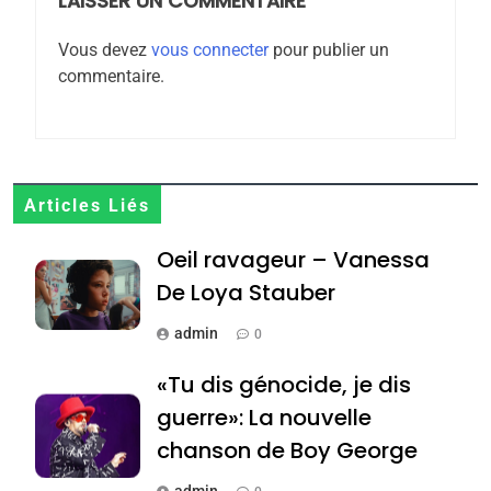
rapport d’ADL contre
LAISSER UN COMMENTAIRE
FRANCE
ISRAÉL
l’antisémitisme
Vous devez
vous connecter
pour publier un
6
commentaire.
FIÈRE, DIGNE ET RÉSILIENTE :
POURQUOI JE REVENDIQUE
MA JUDAÏTE par Thérèse
ISRAÉL
JUDAISME
Zrihen-Dvir
7
Articles Liés
CE QUI NOUS MANQUE –
Oeil ravageur – Vanessa
Jacques Hadida
De Loya Stauber
JUDAISME
admin
0
8
Maroc : Les amandes de
«Tu dis génocide, je dis
Tafraout, le miel de Tadla
guerre»: La nouvelle
Azilal consacrés produits
DAFINA
MAROC
chanson de Boy George
du terroir
admin