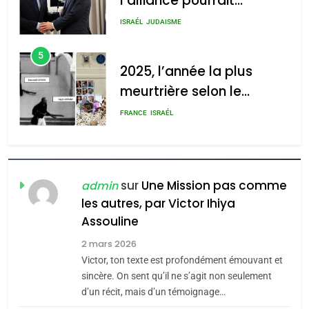
l’alliance pourrait
2025, l’année la plus
s’étendre à 13 pays
meurtrière selon le rapport
ISRAÉL
JUDAISME
d’Amérique latine
d’ADL contre
5
l’antisémitisme
2025, l’année la plus
meurtrière selon le
admin
0
rapport d’ADL contre
FRANCE
ISRAÉL
l’antisémitisme
6
FIÈRE, DIGNE ET RÉSILIENTE :
POURQUOI JE REVENDIQUE
sur
Une Mission pas comme
admin
MA JUDAÏTE par Thérèse
les autres, par Victor Ihiya
ISRAÉL
JUDAISME
Assouline
Zrihen-Dvir
7
2 mars 2026
CE QUI NOUS MANQUE –
Victor, ton texte est profondément émouvant et
Jacques Hadida
sincère. On sent qu’il ne s’agit non seulement
d’un récit, mais d’un témoignage…
JUDAISME