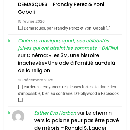
De Loya Stauber
DEMASQUES – Francky Perez & Yoni
5
Gabali
CINEMA
ISRAÉL
2025, l’année la plus
15 février 2026
meurtrière selon le rapport
2
[…] Demasques, par Francky Perez et Yoni Gabali […]
«Tu dis génocide, je dis
d’ADL contre
FRANCE
ISRAÉL
guerre»: La nouvelle
Cinéma, musique, sport, ces célébrités
l’antisémitisme
juives qui ont atteint les sommets - DAFINA
chanson de Boy George
6
ISRAÉL
JUDAISME
FIÈRE, DIGNE ET RÉSILIENTE :
sur
Cinéma: «Les 3M, une histoire
inachevée» Une ode à l’amitié au-delà
POURQUOI JE REVENDIQUE
3
de la religion
MA JUDAÏTE par Thérèse
Tout sur la Nostalgie
ISRAÉL
JUDAISME
Zrihen-Dvir
28 décembre 2025
SOUVENIRS
[…] carrière et croyances religieuses fortes n’a donc rien
7
CE QUI NOUS MANQUE –
d’impossible, bien au contraire. D’Hollywood à Facebook
[…]
Jacques Hadida
4
Accords d’Isaac:
sur
Le chemin
JUDAISME
Esther Eva Harbon
l’alliance pourrait
vers la paix ne peut pas être pavé
s’étendre à 13 pays
8
de mépris – Ronald S. Lauder
ISRAÉL
JUDAISME