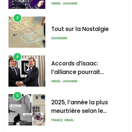
chanson de Boy George
ISRAÉL
JUDAISME
3
Tout sur la Nostalgie
SOUVENIRS
4
Accords d’Isaac:
l’alliance pourrait
s’étendre à 13 pays
ISRAÉL
JUDAISME
d’Amérique latine
5
2025, l’année la plus
meurtrière selon le
rapport d’ADL contre
FRANCE
ISRAÉL
l’antisémitisme