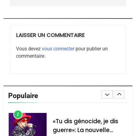
CE QUI NOUS MANQUE –
Jacques Hadida
JUDAISME
LAISSER UN COMMENTAIRE
8
Maroc : Les amandes de
Vous devez
vous connecter
pour publier un
Tafraout, le miel de Tadla
commentaire.
Azilal consacrés produits
DAFINA
MAROC
du terroir
1
Oeil ravageur – Vanessa
De Loya Stauber
Populaire
CINEMA
ISRAÉL
2
«Tu dis génocide, je dis
guerre»: La nouvelle