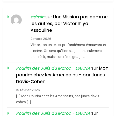
6
FIÈRE, DIGNE ET RÉSILIENTE :
POURQUOI JE REVENDIQUE
sur
Une Mission pas comme
admin
MA JUDAÏTE par Thérèse
les autres, par Victor Ihiya
ISRAÉL
JUDAISME
Assouline
Zrihen-Dvir
7
2 mars 2026
CE QUI NOUS MANQUE –
Victor, ton texte est profondément émouvant et
Jacques Hadida
sincère. On sent qu’il ne s’agit non seulement
d’un récit, mais d’un témoignage…
JUDAISME
sur
Mon
Pourim des Juifs du Maroc - DAFINA
8
pourim chez les Americains – par Junes
Maroc : Les amandes de
Davis-Cohen
Tafraout, le miel de Tadla
15 février 2026
Azilal consacrés produits
DAFINA
MAROC
[…] Mon Pourim chez les Americains, par-junes-davis-
du terroir
cohen […]
1
Oeil ravageur – Vanessa
sur
Pourim des Juifs du Maroc - DAFINA