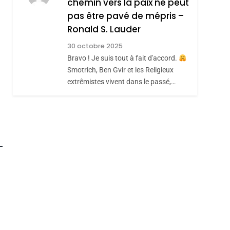
chemin vers la paix ne peut
ISRAÉL
JUDAISME
REVENDIQUE MA
pas être pavé de mépris –
7
CE QUI NOUS
JUDAÏTE Par Thérèse
Ronald S. Lauder
MANQUE – Jacques
Zrihen-Dvir
30 octobre 2025
Hadida
Bravo ! Je suis tout à fait d'accord.
JUDAISME
Smotrich, Ben Gvir et les Religieux
8
extrêmistes vivent dans le passé,…
Maroc : Les Amandes
De Tafraout, Le Miel
De Tadla Azilal
DAFINA
MAROC
Consacrés Produits
Du Terroir