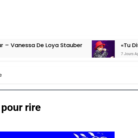
a De Loya Stauber
«Tu Dis Génocide,
7 Jours Ago
e
pour rire