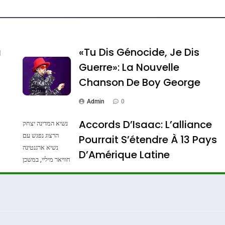
e Tafraout, Le Miel De Tadla Azilal Consacrés P
a
«Tu Dis Génocide, Je Dis
Guerre»: La Nouvelle
Chanson De Boy George
Admin
0
Accords D’Isaac: L’alliance
נשיא המדינה יצחק
הרצוג נפגש עם
Pourrait S’étendre À 13 Pays
נשיא ארגנטינה
ssa De Loya Stauber
D’Amérique Latine
חוויאר מיליי, במשכן
הנשיא בירושלים.
Admin
0
צילום: חיים צח /
לע"מ Photos By
: Haim Zach /
GPO