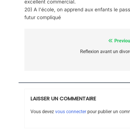
excellent commercial.
20) A l'école, on apprend aux enfants le passé
futur compliqué
7
Previou
Navigation
de
Reflexion avant un divor
CE QUI NOUS MANQUE
l’article
JUDAISME
LAISSER UN COMMENTAIRE
8
Vous devez
vous connecter
pour publier un comm