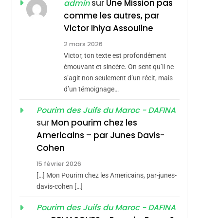
ISRAÉL
JUDAISME
sur
Une Mission pas
admin
REVENDIQUE MA
comme les autres, par
7
CE QUI NOUS
JUDAÏTE Par Thérèse
Victor Ihiya Assouline
MANQUE – Jacques
Zrihen-Dvir
2 mars 2026
Hadida
Victor, ton texte est profondément
JUDAISME
émouvant et sincère. On sent qu’il ne
8
s’agit non seulement d’un récit, mais
Maroc : Les Amandes
d’un témoignage…
De Tafraout, Le Miel
De Tadla Azilal
Pourim des Juifs du Maroc - DAFINA
DAFINA
MAROC
sur
Mon pourim chez les
Consacrés Produits
1
Americains – par Junes Davis-
Oeil Ravageur –
Du Terroir
Cohen
Vanessa De Loya
15 février 2026
Stauber
CINEMA
ISRAÉL
[…] Mon Pourim chez les Americains, par-junes-
2
davis-cohen […]
«Tu Dis Génocide, Je
Pourim des Juifs du Maroc - DAFINA
Dis Guerre»: La