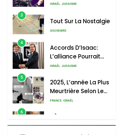
Nouvelle Chanson De
ISRAÉL
JUDAISME
Boy George
3
Tout Sur La Nostalgie
SOUVENIRS
4
Accords D’Isaac:
L’alliance Pourrait
S’étendre À 13 Pays
ISRAÉL
JUDAISME
D’Amérique Latine
5
2025, L’année La Plus
Meurtrière Selon Le
Rapport D’ADL
FRANCE
ISRAÉL
Contre
6
FIÈRE, DIGNE ET
L’antisémitisme
RÉSILIENTE :
POURQUOI JE