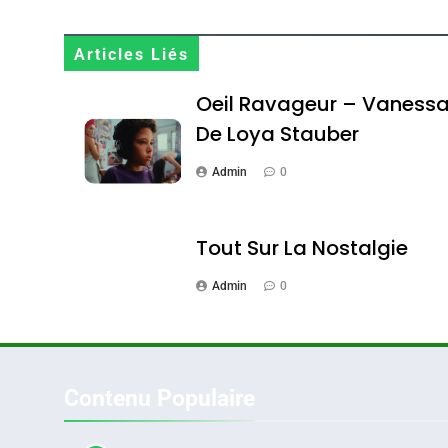
Maroc : Les Amandes D
Terroir
Articles Liés
DAFINA
MAROC
Oeil Ravageur – Vaness
De Loya Stauber
Admin
0
1
Tout Sur La Nostalgie
Admin
0
Oeil Ravageur – Vane
CINEMA
ISRAÉL
Contenu Populaire