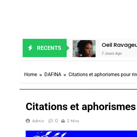
 Alain Amiel
Oeil Ravageur – Vaness
RECENTS
7 Jours Ago
Home
DAFINA
Citations et aphorismes pour rir
Citations et aphorismes 
0
Admin
2 Mins