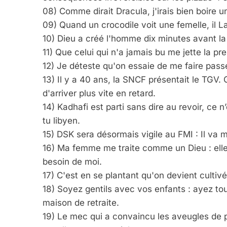
5
08) Comme dirait Dracula, j'irais bien boire u
09) Quand un crocodile voit une femelle, il L
10) Dieu a créé l'homme dix minutes avant la 
11) Que celui qui n'a jamais bu me jette la pr
2025, L’année La Plus
12) Je déteste qu'on essaie de me faire passer
FRANCE
ISRAÉL
13) Il y a 40 ans, la SNCF présentait le TGV.
d'arriver plus vite en retard.
14) Kadhafi est parti sans dire au revoir, ce n’
tu libyen.
15) DSK sera désormais vigile au FMI : Il va 
6
16) Ma femme me traite comme un Dieu : elle
besoin de moi.
17) C'est en se plantant qu'on devient cultiv
FIÈRE, DIGNE ET RÉSIL
18) Soyez gentils avec vos enfants : ayez touj
maison de retraite.
Dvir
19) Le mec qui a convaincu les aveugles de 
ISRAÉL
JUDAISME