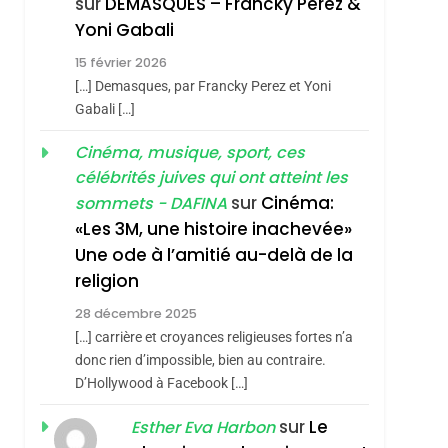
sur
DEMASQUES – Francky Perez &
Nouvelle Chanson De
ISRAÉL
JUDAISME
Yoni Gabali
Boy George
3
15 février 2026
Tout Sur La Nostalgie
[…] Demasques, par Francky Perez et Yoni
SOUVENIRS
Gabali […]
sémitisme
4
Cinéma, musique, sport, ces
Accords D’Isaac:
célébrités juives qui ont atteint les
L’alliance Pourrait
sur
Cinéma:
sommets - DAFINA
S’étendre À 13 Pays
ISRAÉL
JUDAISME
«Les 3M, une histoire inachevée»
D’Amérique Latine
Une ode à l’amitié au-delà de la
5
2025, L’année La Plus
religion
Meurtrière Selon Le
28 décembre 2025
Rapport D’ADL
FRANCE
ISRAÉL
[…] carrière et croyances religieuses fortes n’a
Contre
donc rien d’impossible, bien au contraire.
hérèse Zrihen-
6
FIÈRE, DIGNE ET
D’Hollywood à Facebook […]
L’antisémitisme
RÉSILIENTE :
sur
Le
Esther Eva Harbon
POURQUOI JE