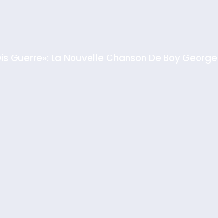
Dis Guerre»: La Nouvelle Chanson De Boy George
rt