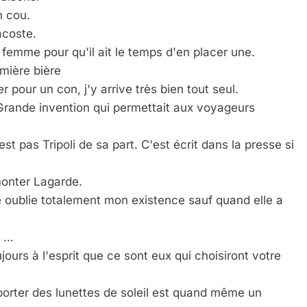
n cou.
acoste.
femme pour qu'il ait le temps d'en placer une.
emière bière
 Meurtrière Selon Le Rapport D’ADL Contre L’anti
 pour un con, j'y arrive très bien tout seul.
 Grande invention qui permettait aux voyageurs
est pas Tripoli de sa part. C'est écrit dans la presse si
monter Lagarde.
 oublie totalement mon existence sauf quand elle a
é …
IENTE : POURQUOI JE REVENDIQUE MA JUDAÏTE Par T
ours à l'esprit que ce sont eux qui choisiront votre
porter des lunettes de soleil est quand même un