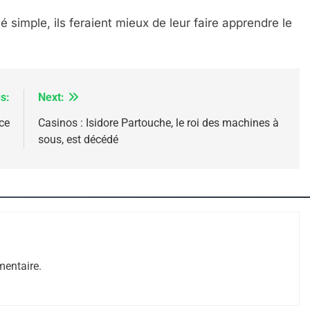
 simple, ils feraient mieux de leur faire apprendre le
s:
Next:
ce
Casinos : Isidore Partouche, le roi des machines à
sous, est décédé
 – Jacques Hadida
entaire.