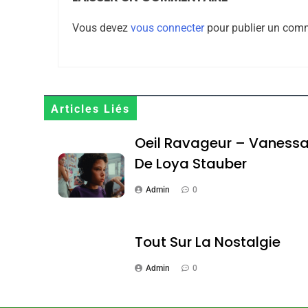
8
Vous devez
vous connecter
pour publier un comm
Maroc : Les Amandes D
Terroir
Articles Liés
DAFINA
MAROC
Oeil Ravageur – Vaness
De Loya Stauber
Admin
0
1
Tout Sur La Nostalgie
Admin
0
Oeil Ravageur – Vane
CINEMA
ISRAÉL