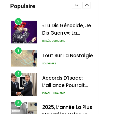
Vanessa De Loya
Populaire
Stauber
CINEMA
ISRAÉL
2
«Tu Dis Génocide, Je
Dis Guerre»: La
Nouvelle Chanson De
ISRAÉL
JUDAISME
Boy George
3
Tout Sur La Nostalgie
SOUVENIRS
4
Accords D’Isaac:
L’alliance Pourrait
S’étendre À 13 Pays
ISRAÉL
JUDAISME
D’Amérique Latine
5
2025, L’année La Plus