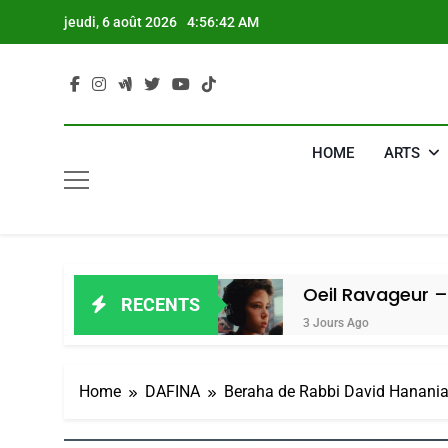
Skip
jeudi, 6 août 2026
4:56:43 AM
to
content
HOME
ARTS
 Alain Amiel
Oeil Ravageur – Vaness
RECENTS
3 Jours Ago
Home
DAFINA
Beraha de Rabbi David Hanania