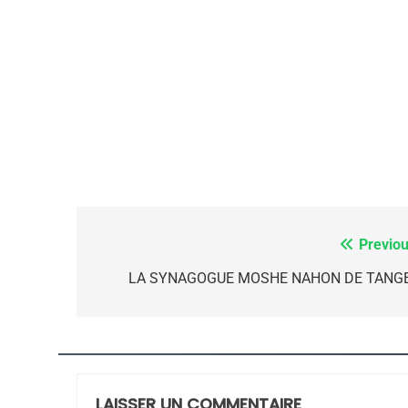
FIÈRE, DIGNE ET RÉSIL
Dvir
ISRAÉL
JUDAISME
7
Previou
Navigation
de
LA SYNAGOGUE MOSHE NAHON DE TANG
CE QUI NOUS MANQUE
l’article
JUDAISME
LAISSER UN COMMENTAIRE