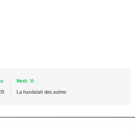
IENTE : POURQUOI JE REVENDIQUE MA JUDAÏTE Par T
s:
Next:
ER
La havdalah des autres
 – Jacques Hadida