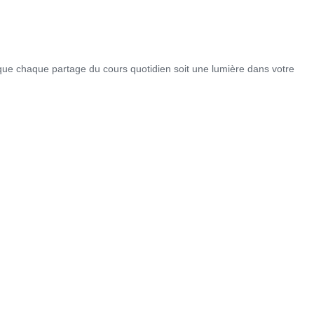
que chaque partage du cours quotidien soit une lumière dans votre
 Meurtrière Selon Le Rapport D’ADL Contre L’anti