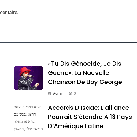
entaire.
e Tafraout, Le Miel De Tadla Azilal Consacrés P
a
«Tu Dis Génocide, Je Dis
Guerre»: La Nouvelle
Chanson De Boy George
Admin
0
Accords D’Isaac: L’alliance
נשיא המדינה יצחק
הרצוג נפגש עם
Pourrait S’étendre À 13 Pays
נשיא ארגנטינה
ssa De Loya Stauber
D’Amérique Latine
חוויאר מיליי, במשכן
הנשיא בירושלים.