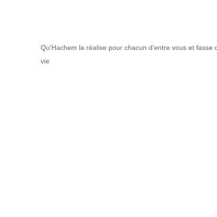
Qu'Hachem la réalise pour chacun d'entre vous et fasse 
5
vie
2025, L’année La Plus
FRANCE
ISRAÉL
6