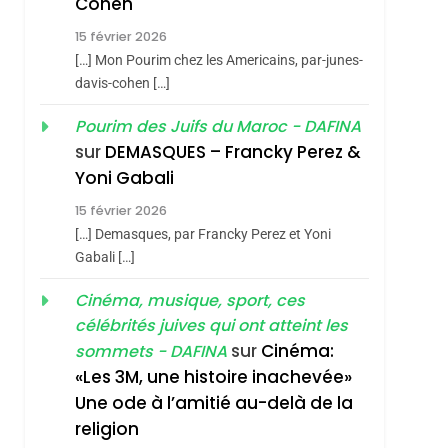
Cohen
Vanessa De Loya
15 février 2026
Stauber
CINEMA
ISRAÉL
[…] Mon Pourim chez les Americains, par-junes-
2
davis-cohen […]
«Tu Dis Génocide, Je
Pourim des Juifs du Maroc - DAFINA
Dis Guerre»: La
sur
DEMASQUES – Francky Perez &
Nouvelle Chanson De
ISRAÉL
JUDAISME
Yoni Gabali
Boy George
3
15 février 2026
Tout Sur La Nostalgie
sémitisme
[…] Demasques, par Francky Perez et Yoni
SOUVENIRS
Gabali […]
4
Cinéma, musique, sport, ces
Accords D’Isaac:
célébrités juives qui ont atteint les
L’alliance Pourrait
sur
Cinéma:
sommets - DAFINA
S’étendre À 13 Pays
ISRAÉL
JUDAISME
«Les 3M, une histoire inachevée»
D’Amérique Latine
Une ode à l’amitié au-delà de la
5
2025, L’année La Plus
religion