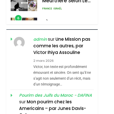
Meurtrière Selon Le
Rapport D’ADL
FRANCE
ISRAÉL
Contre
6
FIÈRE, DIGNE ET
L’antisémitisme
RÉSILIENTE :
POURQUOI JE
ISRAÉL
JUDAISME
sur
Une Mission pas
admin
REVENDIQUE MA
comme les autres, par
7
CE QUI NOUS
JUDAÏTE Par Thérèse
Victor Ihiya Assouline
MANQUE – Jacques
Zrihen-Dvir
2 mars 2026
Hadida
Victor, ton texte est profondément
JUDAISME
émouvant et sincère. On sent qu’il ne
8
s’agit non seulement d’un récit, mais
Maroc : Les Amandes
d’un témoignage…
De Tafraout, Le Miel
De Tadla Azilal
Pourim des Juifs du Maroc - DAFINA
DAFINA
MAROC
sur
Mon pourim chez les
Consacrés Produits
1
Americains – par Junes Davis-
Oeil Ravageur –
Du Terroir