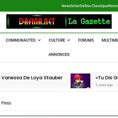
Newsletter
Dafina Classique
Renco
DAFINA
Le Net Des Juifs Du Maroc
COMMUNAUTES
CULTURE
FORUMS
MULTIME
ANNONCES
a De Loya Stauber
«Tu Dis Génocide,
3 Jours Ago
 Pinto