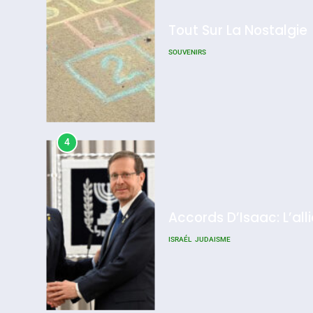
Tout Sur La Nostalgie
SOUVENIRS
4
Accords D’Isaac: L’all
ISRAÉL
JUDAISME