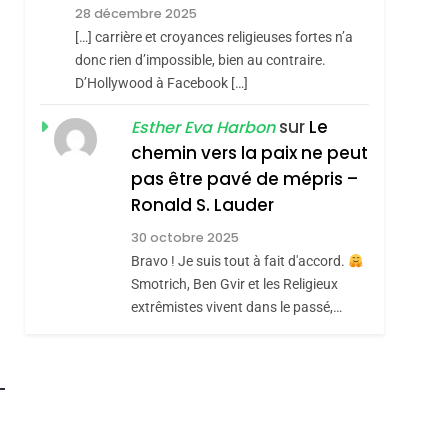
Meurtrière Selon Le
28 décembre 2025
hérèse Zrihen-
Rapport D’ADL
FRANCE
ISRAÉL
[…] carrière et croyances religieuses fortes n’a
Contre
donc rien d’impossible, bien au contraire.
6
FIÈRE, DIGNE ET
D’Hollywood à Facebook […]
L’antisémitisme
RÉSILIENTE :
sur
Le
Esther Eva Harbon
POURQUOI JE
chemin vers la paix ne peut
ISRAÉL
JUDAISME
REVENDIQUE MA
pas être pavé de mépris –
7
CE QUI NOUS
JUDAÏTE Par Thérèse
Ronald S. Lauder
MANQUE – Jacques
Zrihen-Dvir
30 octobre 2025
Hadida
Bravo ! Je suis tout à fait d'accord.
JUDAISME
Smotrich, Ben Gvir et les Religieux
8
extrêmistes vivent dans le passé,…
Maroc : Les Amandes
De Tafraout, Le Miel
De Tadla Azilal
DAFINA
MAROC
Consacrés Produits
Du Terroir