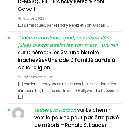
DEMASQUES – Francky Perez & Yoni
s’étendre à 13 pays
8
Gabali
ISRAÉL
JUDAISME
Maroc : Les amandes de
d’Amérique latine
15 février 2026
Tafraout, le miel de Tadla
5
[…] Demasques, par Francky Perez et Yoni Gabali […]
2025, l’année la plus
Azilal consacrés produits
DAFINA
MAROC
meurtrière selon le
Cinéma, musique, sport, ces célébrités
du terroir
juives qui ont atteint les sommets - DAFINA
rapport d’ADL contre
1
FRANCE
ISRAÉL
Oeil ravageur – Vanessa De
sur
Cinéma: «Les 3M, une histoire
l’antisémitisme
inachevée» Une ode à l’amitié au-delà
Loya Stauber
6
FIÈRE, DIGNE ET RÉSILIENTE :
de la religion
CINEMA
ISRAÉL
POURQUOI JE REVENDIQUE
28 décembre 2025
MA JUDAÏTE par Thérèse
[…] carrière et croyances religieuses fortes n’a donc rien
2
ISRAÉL
JUDAISME
«Tu dis génocide, je dis
d’impossible, bien au contraire. D’Hollywood à Facebook
Zrihen-Dvir
[…]
guerre»: La nouvelle
7
CE QUI NOUS MANQUE –
chanson de Boy George
sur
Le chemin
ISRAÉL
JUDAISME
Esther Eva Harbon
Jacques Hadida
vers la paix ne peut pas être pavé
3
de mépris – Ronald S. Lauder
JUDAISME