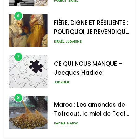
FRANCE
ISRAÉL
l’antisémitisme
6
FIÈRE, DIGNE ET RÉSILIENTE :
POURQUOI JE REVENDIQUE
MA JUDAÏTE par Thérèse
ISRAÉL
JUDAISME
Zrihen-Dvir
7
CE QUI NOUS MANQUE –
Jacques Hadida
JUDAISME
8
Maroc : Les amandes de
Tafraout, le miel de Tadla
Azilal consacrés produits
DAFINA
MAROC
du terroir
1