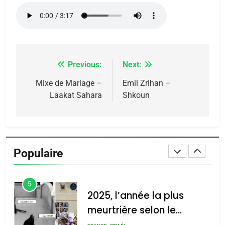
guerre»: La nouvelle
chanson de Boy George
ISRAÉL
JUDAISME
3
Previous:
Next:
Navigation
Tout sur la Nostalgie
de
Mixe de Mariage –
Emil Zrihan –
SOUVENIRS
Laakat Sahara
Shkoun
l’article
4
Accords d’Isaac:
l’alliance pourrait
Populaire
s’étendre à 13 pays
ISRAÉL
JUDAISME
d’Amérique latine
5
2025, l’année la plus
meurtrière selon le
rapport d’ADL contre