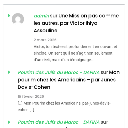
Oeil ravageur – Vanessa
De Loya Stauber
sur
Une Mission pas comme
admin
les autres, par Victor Ihiya
5
CINEMA
ISRAÉL
2025, l’année la plus
Assouline
meurtrière selon le rapport
2
2 mars 2026
«Tu dis génocide, je dis
d’ADL contre
Victor, ton texte est profondément émouvant et
FRANCE
ISRAÉL
guerre»: La nouvelle
l’antisémitisme
sincère. On sent qu’il ne s’agit non seulement
chanson de Boy George
d’un récit, mais d’un témoignage…
6
ISRAÉL
JUDAISME
FIÈRE, DIGNE ET RÉSILIENTE :
sur
Mon
Pourim des Juifs du Maroc - DAFINA
POURQUOI JE REVENDIQUE
3
pourim chez les Americains – par Junes
MA JUDAÏTE par Thérèse
Tout sur la Nostalgie
ISRAÉL
JUDAISME
Davis-Cohen
Zrihen-Dvir
SOUVENIRS
15 février 2026
7
CE QUI NOUS MANQUE –
[…] Mon Pourim chez les Americains, par-junes-davis-
cohen […]
Jacques Hadida
4
Accords d’Isaac:
sur
Pourim des Juifs du Maroc - DAFINA
JUDAISME
l’alliance pourrait