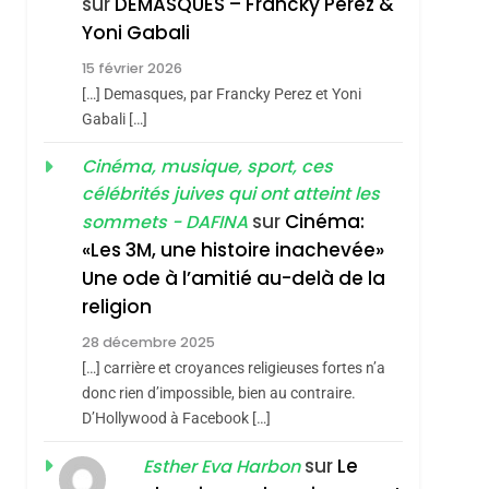
sur
DEMASQUES – Francky Perez &
4
Yoni Gabali
Accords D’Isaac:
hérèse Zrihen-
15 février 2026
L’alliance Pourrait
[…] Demasques, par Francky Perez et Yoni
S’étendre À 13 Pays
ISRAÉL
JUDAISME
Gabali […]
D’Amérique Latine
5
Cinéma, musique, sport, ces
2025, L’année La Plus
célébrités juives qui ont atteint les
Meurtrière Selon Le
sur
Cinéma:
sommets - DAFINA
Rapport D’ADL
FRANCE
ISRAÉL
«Les 3M, une histoire inachevée»
Contre
Une ode à l’amitié au-delà de la
6
FIÈRE, DIGNE ET
L’antisémitisme
religion
RÉSILIENTE :
28 décembre 2025
POURQUOI JE
ISRAÉL
JUDAISME
[…] carrière et croyances religieuses fortes n’a
REVENDIQUE MA
donc rien d’impossible, bien au contraire.
7
CE QUI NOUS
D’Hollywood à Facebook […]
JUDAÏTE Par Thérèse
MANQUE – Jacques
Zrihen-Dvir
sur
Le
Esther Eva Harbon
Hadida