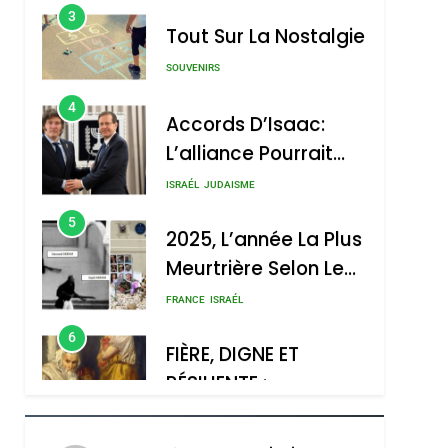
4
Accords D’Isaac:
L’alliance Pourrait
S’étendre À 13 Pays
ISRAÉL
JUDAISME
D’Amérique Latine
5
2025, L’année La Plus
Meurtrière Selon Le
Rapport D’ADL
FRANCE
ISRAÉL
Contre
6
FIÈRE, DIGNE ET
L’antisémitisme
RÉSILIENTE :
POURQUOI JE
ISRAÉL
JUDAISME
REVENDIQUE MA
7
CE QUI NOUS
JUDAÏTE Par Thérèse
MANQUE – Jacques
Zrihen-Dvir
Hadida