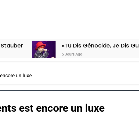
«Tu Dis Génocide, Je Dis Guerre»: La N
5 Jours Ago
 encore un luxe
ents est encore un luxe