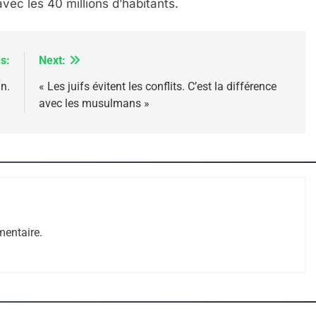
avec les 40 millions d’habitants.
s:
Next:
n.
« Les juifs évitent les conflits. C’est la différence
e Tafraout, Le Miel De Tadla Azilal Consacrés P
avec les musulmans »
entaire.
ssa De Loya Stauber