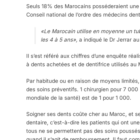
Seuls 18% des Marocains posséderaient une 
Conseil national de l’ordre des médecins den
«Le Marocain utilise en moyenne un tub
les 4 à 5 ans»,
a indiqué le Dr Jerrar a
5
Il s’est référé aux chiffres d’une enquête réa
à dents achetées et de dentifrice utilisés au
2025, L’année La Plus
Par habitude ou en raison de moyens limités,
FRANCE
ISRAÉL
des soins préventifs. 1 chirurgien pour 7 00
mondiale de la santé) est de 1 pour 1 000.
Soigner ses dents coûte cher au Maroc, et se
dentaire, c’est-à-dire les patients qui ont 
6
tous ne se permettent pas des soins poussés 
quand il s’agit de remboursement. Il faut co