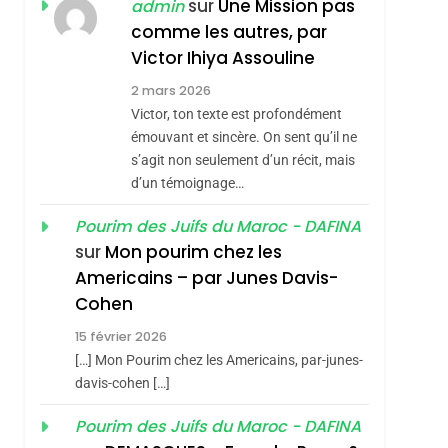
JUDAISME
sur
Une Mission pas
admin
comme les autres, par
8
Maroc : Les Amandes
Victor Ihiya Assouline
De Tafraout, Le Miel
2 mars 2026
De Tadla Azilal
Victor, ton texte est profondément
DAFINA
MAROC
Consacrés Produits
émouvant et sincère. On sent qu’il ne
1
s’agit non seulement d’un récit, mais
Oeil Ravageur –
Du Terroir
d’un témoignage…
Vanessa De Loya
Stauber
Pourim des Juifs du Maroc - DAFINA
CINEMA
ISRAÉL
sémitisme
sur
Mon pourim chez les
2
Americains – par Junes Davis-
«Tu Dis Génocide, Je
Cohen
Dis Guerre»: La
15 février 2026
Nouvelle Chanson De
ISRAÉL
JUDAISME
[…] Mon Pourim chez les Americains, par-junes-
Boy George
3
davis-cohen […]
Tout Sur La Nostalgie
Pourim des Juifs du Maroc - DAFINA
SOUVENIRS