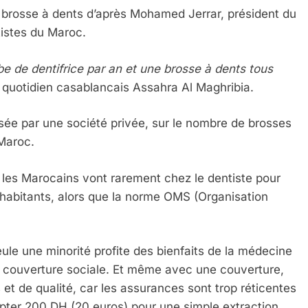
brosse à dents d’après Mohamed Jerrar, président du
tistes du Maroc.
e de dentifrice par an et une brosse à dents tous
u quotidien casablancais Assahra Al Maghribia.
lisée par une société privée, sur le nombre de brosses
 Maroc.
 Meurtrière Selon Le Rapport D’ADL Contre L’anti
 les Marocains vont rarement chez le dentiste pour
0 habitants, alors que la norme OMS (Organisation
ule une minorité profite des bienfaits de la médecine
une couverture sociale. Et même avec une couverture,
et de qualité, car les assurances sont trop réticentes
mpter 200 DH (20 euros) pour une simple extraction,