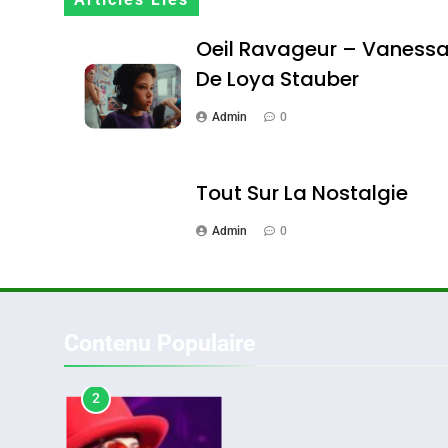
Articles Liés
CINEMA
ISRAÉL
Oeil Ravageur – Vaness
De Loya Stauber
Admin
0
2
Tout Sur La Nostalgie
Admin
0
«Tu Dis Génocide, Je 
ISRAÉL
JUDAISME
Contenu Populaire
3