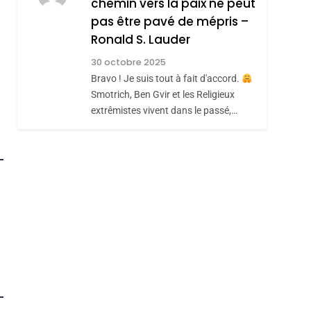
chemin vers la paix ne peut
JUDAISME
pas être pavé de mépris –
8
Maroc : Les Amandes
Ronald S. Lauder
De Tafraout, Le Miel
30 octobre 2025
De Tadla Azilal
Bravo ! Je suis tout à fait d'accord.
DAFINA
MAROC
roduits Du
Smotrich, Ben Gvir et les Religieux
Consacrés Produits
extrêmistes vivent dans le passé,…
Du Terroir