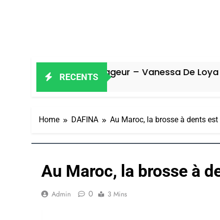
Oeil Ravageur – Vanessa De Loya Stauber
RECENTS
5 Jours Ago
Home
DAFINA
Au Maroc, la brosse à dents est
Au Maroc, la brosse à d
0
Admin
3 Mins