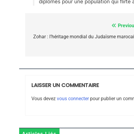
diplômés pour une population qui flirte 
8
Previou
Navigation
de
Zohar : l’héritage mondial du Judaïsme marocai
Maroc : Les Amandes D
l’article
Terroir
DAFINA
MAROC
LAISSER UN COMMENTAIRE
1
Vous devez
vous connecter
pour publier un comm
Oeil Ravageur – Vane