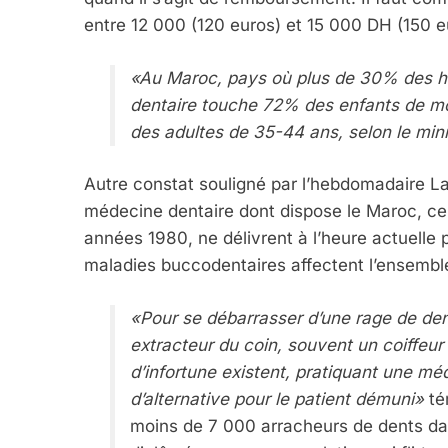
entre 12 000 (120 euros) et 15 000 DH (150 e
FIÈRE, DIGNE ET RÉSIL
Dvir
«Au Maroc, pays où plus de 30% des hab
dentaire touche 72% des enfants de mo
ISRAÉL
JUDAISME
des adultes de 35-44 ans, selon le mini
Autre constat souligné par l’hebdomadaire L
médecine dentaire dont dispose le Maroc, ce
7
années 1980, ne délivrent à l’heure actuelle
maladies buccodentaires affectent l’ensemble
«Pour se débarrasser d’une rage de dent,
CE QUI NOUS MANQUE
extracteur du coin, souvent un coiffeur
JUDAISME
d’infortune existent, pratiquant une méd
d’alternative pour le patient démuni»
té
moins de 7 000 arracheurs de dents da