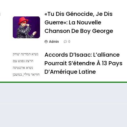
a
«Tu Dis Génocide, Je Dis
Guerre»: La Nouvelle
Chanson De Boy George
Admin
0
Accords D’Isaac: L’alliance
נשיא המדינה יצחק
הרצוג נפגש עם
Pourrait S’étendre À 13 Pays
נשיא ארגנטינה
Dis Guerre»: La Nouvelle Chanson De Boy George
D’Amérique Latine
חוויאר מיליי, במשכן
הנשיא בירושלים.
Admin
0
צילום: חיים צח /
לע"מ Photos By
: Haim Zach /
GPO