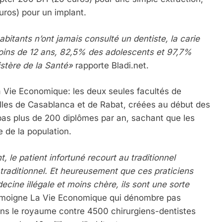
uros) pour un implant.
IENTE : POURQUOI JE REVENDIQUE MA JUDAÏTE Par T
itants n’ont jamais consulté un dentiste, la carie
ins de 12 ans, 82,5% des adolescents et 97,7%
stère de la Santé»
rapporte Bladi.net.
a Vie Economique: les deux seules facultés de
lles de Casablanca et de Rabat, créées au début des
 pas plus de 200 diplômes par an, sachant que les
 de la population.
 le patient infortuné recourt au traditionnel
 – Jacques Hadida
 traditionnel. Et heureusement que ces praticiens
ecine illégale et moins chère, ils sont une sorte
moigne La Vie Economique qui dénombre pas
ns le royaume contre 4500 chirurgiens-dentistes