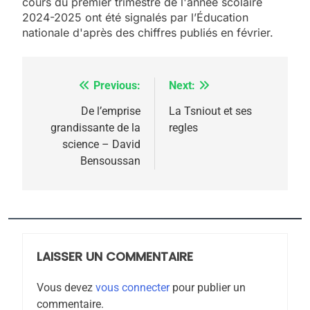
cours du premier trimestre de l'année scolaire
meurtrière selon le
2024-2025 ont été signalés par l’Éducation
nationale d'après des chiffres publiés en février.
rapport d’ADL contre
FRANCE
ISRAÉL
l’antisémitisme
6
FIÈRE, DIGNE ET RÉSILIENTE :
Previous:
Next:
Navigation
POURQUOI JE REVENDIQUE
de
De l’emprise
La Tsniout et ses
MA JUDAÏTE par Thérèse
grandissante de la
regles
ISRAÉL
JUDAISME
l’article
science – David
Zrihen-Dvir
Bensoussan
7
CE QUI NOUS MANQUE –
Jacques Hadida
JUDAISME
LAISSER UN COMMENTAIRE
8
Maroc : Les amandes de
Vous devez
vous connecter
pour publier un
Tafraout, le miel de Tadla
commentaire.