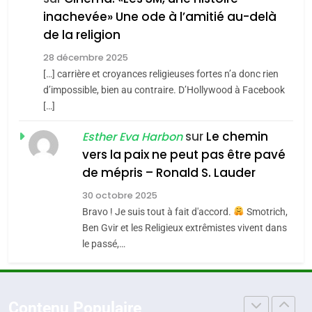
inachevée» Une ode à l’amitié au-delà
POURQUOI JE REVENDIQUE
3
de la religion
MA JUDAÏTE par Thérèse
Tout sur la Nostalgie
ISRAÉL
JUDAISME
Zrihen-Dvir
28 décembre 2025
SOUVENIRS
[…] carrière et croyances religieuses fortes n’a donc rien
7
CE QUI NOUS MANQUE –
d’impossible, bien au contraire. D’Hollywood à Facebook
[…]
Jacques Hadida
4
Accords d’Isaac:
sur
Le chemin
JUDAISME
Esther Eva Harbon
l’alliance pourrait
vers la paix ne peut pas être pavé
s’étendre à 13 pays
8
de mépris – Ronald S. Lauder
ISRAÉL
JUDAISME
Maroc : Les amandes de
d’Amérique latine
30 octobre 2025
Tafraout, le miel de Tadla
5
Bravo ! Je suis tout à fait d'accord.
Smotrich,
2025, l’année la plus
Azilal consacrés produits
DAFINA
MAROC
Ben Gvir et les Religieux extrêmistes vivent dans
meurtrière selon le
du terroir
le passé,…
rapport d’ADL contre
1
FRANCE
ISRAÉL
Oeil ravageur – Vanessa De
l’antisémitisme
Loya Stauber
6
Contenu Populaire
FIÈRE, DIGNE ET RÉSILIENTE :