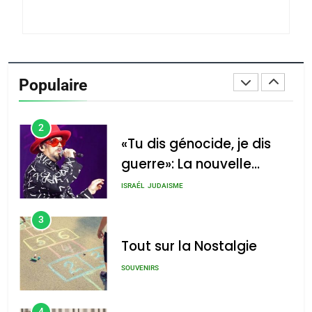
Azilal consacrés produits
DAFINA
MAROC
du terroir
1
Oeil ravageur – Vanessa
De Loya Stauber
Populaire
CINEMA
ISRAÉL
2
«Tu dis génocide, je dis
guerre»: La nouvelle
chanson de Boy George
ISRAÉL
JUDAISME
3
Tout sur la Nostalgie
SOUVENIRS
4