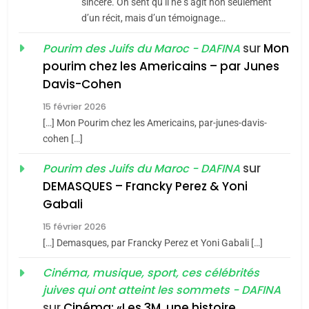
sincère. On sent qu’il ne s’agit non seulement
d’un récit, mais d’un témoignage…
JUDAISME
sur
Mon
Pourim des Juifs du Maroc - DAFINA
8
pourim chez les Americains – par Junes
Maroc : Les amandes de
Davis-Cohen
Tafraout, le miel de Tadla
15 février 2026
Azilal consacrés produits
DAFINA
MAROC
[…] Mon Pourim chez les Americains, par-junes-davis-
du terroir
cohen […]
1
Oeil ravageur – Vanessa
sur
Pourim des Juifs du Maroc - DAFINA
De Loya Stauber
DEMASQUES – Francky Perez & Yoni
5
Gabali
CINEMA
ISRAÉL
2025, l’année la plus
15 février 2026
meurtrière selon le rapport
2
[…] Demasques, par Francky Perez et Yoni Gabali […]
«Tu dis génocide, je dis
d’ADL contre
FRANCE
ISRAÉL
guerre»: La nouvelle
Cinéma, musique, sport, ces célébrités
l’antisémitisme
juives qui ont atteint les sommets - DAFINA
chanson de Boy George
6
ISRAÉL
JUDAISME
FIÈRE, DIGNE ET RÉSILIENTE :
sur
Cinéma: «Les 3M, une histoire