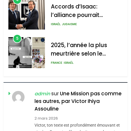
Accords d’Isaac:
l’alliance pourrait
s’étendre à 13 pays
ISRAÉL
JUDAISME
d’Amérique latine
5
2025, l’année la plus
meurtrière selon le
rapport d’ADL contre
FRANCE
ISRAÉL
l’antisémitisme
6
FIÈRE, DIGNE ET RÉSILIENTE :
POURQUOI JE REVENDIQUE
sur
Une Mission pas comme
admin
MA JUDAÏTE par Thérèse
les autres, par Victor Ihiya
ISRAÉL
JUDAISME
Assouline
Zrihen-Dvir
7
2 mars 2026
CE QUI NOUS MANQUE –
Victor, ton texte est profondément émouvant et
Jacques Hadida