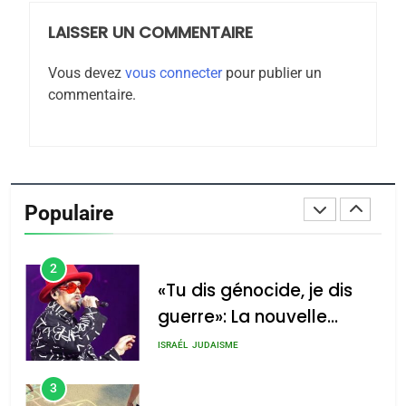
LAISSER UN COMMENTAIRE
8
Maroc : Les amandes de
Vous devez
vous connecter
pour publier un
Tafraout, le miel de Tadla
commentaire.
Azilal consacrés produits
DAFINA
MAROC
du terroir
1
Oeil ravageur – Vanessa
De Loya Stauber
Populaire
CINEMA
ISRAÉL
2
«Tu dis génocide, je dis
guerre»: La nouvelle
chanson de Boy George
ISRAÉL
JUDAISME
3