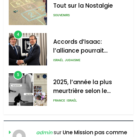
Tout sur la Nostalgie
SOUVENIRS
4
Accords d’Isaac:
l’alliance pourrait
s’étendre à 13 pays
ISRAÉL
JUDAISME
d’Amérique latine
5
2025, l’année la plus
meurtrière selon le
rapport d’ADL contre
FRANCE
ISRAÉL
l’antisémitisme
6
FIÈRE, DIGNE ET RÉSILIENTE :
POURQUOI JE REVENDIQUE
sur
Une Mission pas comme
admin