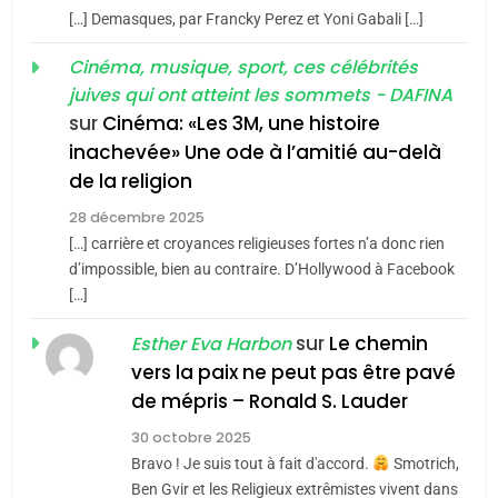
meurtrière selon le rapport
2
[…] Demasques, par Francky Perez et Yoni Gabali […]
«Tu dis génocide, je dis
d’ADL contre
FRANCE
ISRAÉL
guerre»: La nouvelle
Cinéma, musique, sport, ces célébrités
l’antisémitisme
juives qui ont atteint les sommets - DAFINA
chanson de Boy George
6
ISRAÉL
JUDAISME
FIÈRE, DIGNE ET RÉSILIENTE :
sur
Cinéma: «Les 3M, une histoire
inachevée» Une ode à l’amitié au-delà
POURQUOI JE REVENDIQUE
3
de la religion
MA JUDAÏTE par Thérèse
Tout sur la Nostalgie
ISRAÉL
JUDAISME
Zrihen-Dvir
28 décembre 2025
SOUVENIRS
[…] carrière et croyances religieuses fortes n’a donc rien
7
CE QUI NOUS MANQUE –
d’impossible, bien au contraire. D’Hollywood à Facebook
[…]
Jacques Hadida
4
Accords d’Isaac:
sur
Le chemin
JUDAISME
Esther Eva Harbon
l’alliance pourrait
vers la paix ne peut pas être pavé
s’étendre à 13 pays
8
de mépris – Ronald S. Lauder
ISRAÉL
JUDAISME
Maroc : Les amandes de
d’Amérique latine
30 octobre 2025
Tafraout, le miel de Tadla
5
Bravo ! Je suis tout à fait d'accord.
Smotrich,
2025, l’année la plus
Azilal consacrés produits
DAFINA
MAROC
Ben Gvir et les Religieux extrêmistes vivent dans