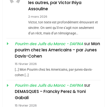
MA JUDAÏTE par Thérèse
les autres, par Victor Ihiya
ISRAÉL
JUDAISME
Assouline
Zrihen-Dvir
7
2 mars 2026
CE QUI NOUS MANQUE –
Victor, ton texte est profondément émouvant et
Jacques Hadida
sincère. On sent qu’il ne s’agit non seulement
d’un récit, mais d’un témoignage…
JUDAISME
sur
Mon
Pourim des Juifs du Maroc - DAFINA
8
pourim chez les Americains – par Junes
Maroc : Les amandes de
Davis-Cohen
Tafraout, le miel de Tadla
15 février 2026
Azilal consacrés produits
DAFINA
MAROC
[…] Mon Pourim chez les Americains, par-junes-davis-
du terroir
cohen […]
1
Oeil ravageur – Vanessa
sur
Pourim des Juifs du Maroc - DAFINA
De Loya Stauber
DEMASQUES – Francky Perez & Yoni
5
Gabali
CINEMA
ISRAÉL
2025, l’année la plus
15 février 2026