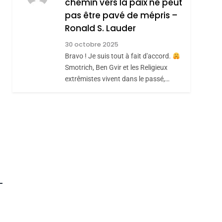
chemin vers la paix ne peut
Hadida
JUDAISME
pas être pavé de mépris –
8
Ronald S. Lauder
Maroc : Les Amandes
30 octobre 2025
De Tafraout, Le Miel
Bravo ! Je suis tout à fait d'accord.
De Tadla Azilal
DAFINA
MAROC
Smotrich, Ben Gvir et les Religieux
Consacrés Produits
extrêmistes vivent dans le passé,…
Du Terroir
roduits Du