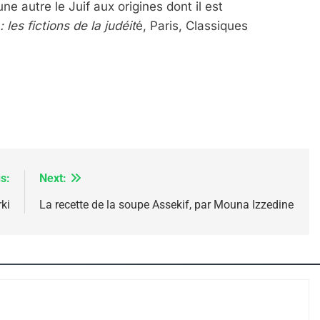
e autre le Juif aux origines dont il est
 les fictions de la judéit
é, Paris, Classiques
 – Jacques Hadida
s:
Next:
ki
La recette de la soupe Assekif, par Mouna Izzedine
e Tafraout, Le Miel De Tadla Azilal Consacrés P