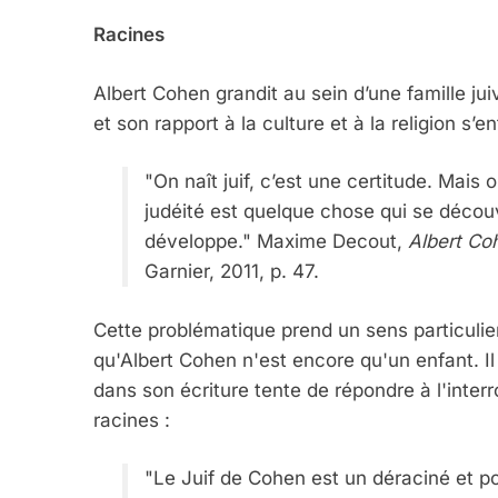
Racines
2025, L’année La Plus
Albert Cohen grandit au sein d’une famille ju
FRANCE
ISRAÉL
et son rapport à la culture et à la religion s’e
"On naît juif, c’est une certitude. Mais 
judéité est quelque chose qui se découvre
6
développe." Maxime Decout,
Albert Coh
Garnier, 2011, p. 47.
Cette problématique prend un sens particulie
FIÈRE, DIGNE ET RÉSIL
qu'Albert Cohen n'est encore qu'un enfant. Il
Dvir
dans son écriture tente de répondre à l'interr
ISRAÉL
JUDAISME
racines :
"Le Juif de Cohen est un déraciné et po