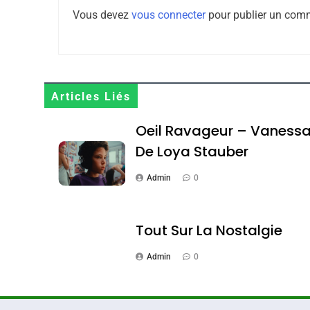
DAFINA
MAROC
Vous devez
vous connecter
pour publier un comm
1
Articles Liés
Oeil Ravageur – Vaness
De Loya Stauber
Oeil Ravageur – Vane
Admin
0
CINEMA
ISRAÉL
Tout Sur La Nostalgie
Admin
0
2