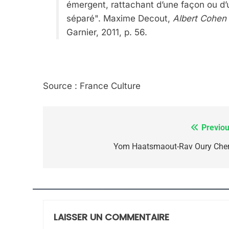
émergent, rattachant d’une façon ou d’un
7
séparé". Maxime Decout,
Albert Cohen :
Garnier, 2011, p. 56.
CE QUI NOUS MANQUE
Source : France Culture
JUDAISME
Previou
Navigation
de
Yom Haatsmaout-Rav Oury Cher
8
l’article
Maroc : Les Amandes D
Terroir
LAISSER UN COMMENTAIRE