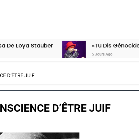
tauber
«Tu Dis Génocide, Je Dis Gue
5 Jours Ago
CE D’ÊTRE JUIF
NSCIENCE D’ÊTRE JUIF