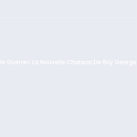
צילום: חיים צח /
לע"מ Photos By
Dis Guerre»: La Nouvelle Chanson De Boy George
: Haim Zach /
GPO
rt