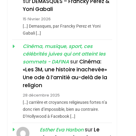
sur
DEMASQUES – Francky Perez &
Yoni Gabali
4
sémitisme
Accords D’Isaac:
15 février 2026
L’alliance Pourrait
[…] Demasques, par Francky Perez et Yoni
Gabali […]
S’étendre À 13 Pays
ISRAÉL
JUDAISME
D’Amérique Latine
Cinéma, musique, sport, ces
5
2025, L’année La Plus
célébrités juives qui ont atteint les
Meurtrière Selon Le
sur
Cinéma:
sommets - DAFINA
Rapport D’ADL
«Les 3M, une histoire inachevée»
FRANCE
ISRAÉL
Une ode à l’amitié au-delà de la
Contre
6
religion
FIÈRE, DIGNE ET
L’antisémitisme
hérèse Zrihen-
RÉSILIENTE :
28 décembre 2025
[…] carrière et croyances religieuses fortes n’a
POURQUOI JE
ISRAÉL
JUDAISME
donc rien d’impossible, bien au contraire.
REVENDIQUE MA
D’Hollywood à Facebook […]
7
CE QUI NOUS
JUDAÏTE Par Thérèse
sur
Le
Esther Eva Harbon
MANQUE – Jacques
Zrihen-Dvir