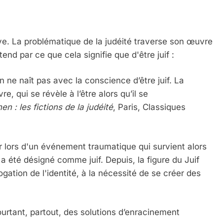
 Meurtrière Selon Le Rapport D’ADL Contre L’anti
ive. La problématique de la judéité traverse son œuvre
ntend par ce que cela signifie que d'être juif :
on ne naît pas avec la conscience d’être juif. La
, qui se révèle à l’être alors qu’il se
en : les fictions de la judéité
, Paris, Classiques
r lors d'un événement traumatique qui survient alors
IENTE : POURQUOI JE REVENDIQUE MA JUDAÏTE Par T
 a été désigné comme juif. Depuis, la figure du Juif
ogation de l'identité, à la nécessité de se créer des
urtant, partout, des solutions d’enracinement