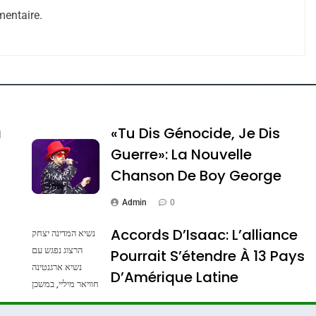
entaire.
a
«Tu Dis Génocide, Je Dis
Guerre»: La Nouvelle
ssa De Loya Stauber
Chanson De Boy George
Admin
0
Accords D’Isaac: L’alliance
נשיא המדינה יצחק
הרצוג נפגש עם
Pourrait S’étendre À 13 Pays
נשיא ארגנטינה
D’Amérique Latine
חוויאר מיליי, במשכן
הנשיא בירושלים.
Admin
0