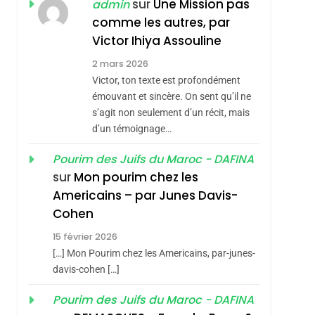
sur
Une Mission pas
admin
Hadida
JUDAISME
comme les autres, par
8
Victor Ihiya Assouline
Maroc : Les Amandes
2 mars 2026
De Tafraout, Le Miel
Victor, ton texte est profondément
De Tadla Azilal
DAFINA
MAROC
émouvant et sincère. On sent qu’il ne
Consacrés Produits
s’agit non seulement d’un récit, mais
1
Oeil Ravageur –
Du Terroir
d’un témoignage…
Vanessa De Loya
Pourim des Juifs du Maroc - DAFINA
Stauber
CINEMA
ISRAÉL
sur
Mon pourim chez les
Americains – par Junes Davis-
2
«Tu Dis Génocide, Je
Cohen
Dis Guerre»: La
15 février 2026
Nouvelle Chanson De
[…] Mon Pourim chez les Americains, par-junes-
ISRAÉL
JUDAISME
Boy George
davis-cohen […]
3
Tout Sur La Nostalgie
Pourim des Juifs du Maroc - DAFINA
SOUVENIRS