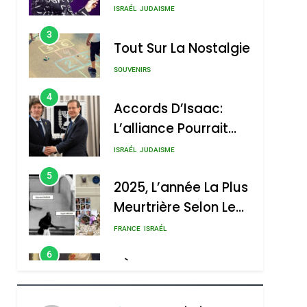
4
Accords D’Isaac:
L’alliance Pourrait
S’étendre À 13 Pays
ISRAÉL
JUDAISME
D’Amérique Latine
5
2025, L’année La Plus
Meurtrière Selon Le
Rapport D’ADL
FRANCE
ISRAÉL
Contre
6
FIÈRE, DIGNE ET
L’antisémitisme
RÉSILIENTE :
POURQUOI JE
ISRAÉL
JUDAISME
REVENDIQUE MA
7
CE QUI NOUS
JUDAÏTE Par Thérèse
MANQUE – Jacques
Zrihen-Dvir