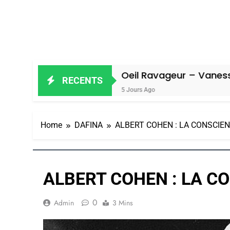
Oeil Ravageur – Vanessa De Loya S
RECENTS
5 Jours Ago
Home
DAFINA
ALBERT COHEN : LA CONSCIEN
ALBERT COHEN : LA CO
0
Admin
3 Mins