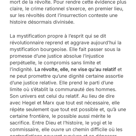
mort de la révolte. Pour rendre cette évidence plus
claire, le crime rationnel s’exerce, en premier lieu,
sur les révoltés dont l’insurrection conteste une
histoire désormais divinisée.
La mystification propre à l’esprit qui se dit
révolutionnaire reprend et aggrave aujourd’hui la
mystification bourgeoise. Elle fait passer sous la
promesse d’une justice absolue l’injustice
perpétuelle, le compromis sans limite et
l’indignité.
La révolte, elle, ne vise qu’au relatif
et
ne peut promettre qu’une dignité certaine assortie
5
d’une justice relative. Elle prend le parti d’une
2025, l’année la plus
limite où s’établit la communauté des hommes.
meurtrière selon le
Son univers est celui du relatif. Au lieu de dire
avec Hegel et Marx que tout est nécessaire, elle
rapport d’ADL contre
FRANCE
ISRAÉL
répète seulement que tout est possible et, qu’à une
l’antisémitisme
certaine frontière, le possible aussi mérite le
6
sacrifice. Entre Dieu et l’histoire, le yogi et le
FIÈRE, DIGNE ET RÉSILIENTE :
commissaire, elle ouvre un chemin difficile où les
contradictions peuvent survivre et se dépasser.