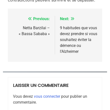
POURQUOI JE REVENDIQUE
MA JUDAÏTE par Thérèse
ISRAÉL
JUDAISME
Zrihen-Dvir
Previous:
Next:
Navigation
7
CE QUI NOUS MANQUE –
de
Netta Barzilai –
9 habitudes que vous
Jacques Hadida
« Bassa Sababa »
devez prendre si vous
l’article
souhaitez éviter la
JUDAISME
démence ou
l’Alzheimer
8
Maroc : Les amandes de
Tafraout, le miel de Tadla
Azilal consacrés produits
DAFINA
MAROC
du terroir
LAISSER UN COMMENTAIRE
1
Oeil ravageur – Vanessa
Vous devez
vous connecter
pour publier un
De Loya Stauber
commentaire.
CINEMA
ISRAÉL