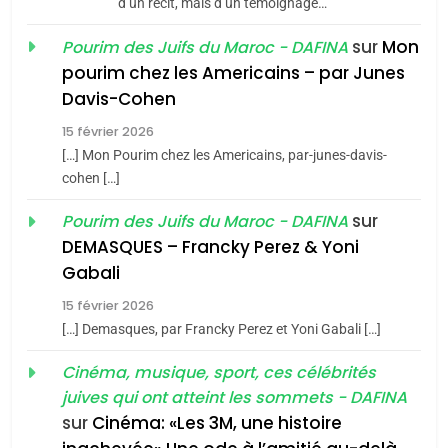
Azilal consacrés produits
d’un récit, mais d’un témoignage…
DAFINA
MAROC
du terroir
sur
Mon
Pourim des Juifs du Maroc - DAFINA
1
pourim chez les Americains – par Junes
Oeil ravageur – Vanessa
Davis-Cohen
De Loya Stauber
15 février 2026
5
CINEMA
ISRAÉL
2025, l’année la plus
[…] Mon Pourim chez les Americains, par-junes-davis-
cohen […]
meurtrière selon le rapport
2
«Tu dis génocide, je dis
d’ADL contre
sur
Pourim des Juifs du Maroc - DAFINA
FRANCE
ISRAÉL
guerre»: La nouvelle
l’antisémitisme
DEMASQUES – Francky Perez & Yoni
chanson de Boy George
6
Gabali
ISRAÉL
JUDAISME
FIÈRE, DIGNE ET RÉSILIENTE :
15 février 2026
POURQUOI JE REVENDIQUE
3
[…] Demasques, par Francky Perez et Yoni Gabali […]
MA JUDAÏTE par Thérèse
Tout sur la Nostalgie
ISRAÉL
JUDAISME
Cinéma, musique, sport, ces célébrités
Zrihen-Dvir
SOUVENIRS
juives qui ont atteint les sommets - DAFINA
7
CE QUI NOUS MANQUE –
sur
Cinéma: «Les 3M, une histoire