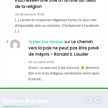
inachevée» Une ode à l’amitié au-delà
Jacques Hadida
4
Accords d’Isaac:
de la religion
JUDAISME
l’alliance pourrait
28 décembre 2025
s’étendre à 13 pays
[…] carrière et croyances religieuses fortes n’a donc rien
8
ISRAÉL
JUDAISME
Maroc : Les amandes de
d’impossible, bien au contraire. D’Hollywood à Facebook
d’Amérique latine
[…]
Tafraout, le miel de Tadla
5
2025, l’année la plus
Azilal consacrés produits
sur
Le chemin
DAFINA
MAROC
Esther Eva Harbon
meurtrière selon le
du terroir
vers la paix ne peut pas être pavé
rapport d’ADL contre
1
de mépris – Ronald S. Lauder
FRANCE
ISRAÉL
Oeil ravageur – Vanessa De
l’antisémitisme
30 octobre 2025
Loya Stauber
6
Bravo ! Je suis tout à fait d'accord.
Smotrich,
FIÈRE, DIGNE ET RÉSILIENTE :
CINEMA
ISRAÉL
Ben Gvir et les Religieux extrêmistes vivent dans
POURQUOI JE REVENDIQUE
le passé,…
MA JUDAÏTE par Thérèse
2
ISRAÉL
JUDAISME
«Tu dis génocide, je dis
Zrihen-Dvir
guerre»: La nouvelle
7
Contenu Populaire
CE QUI NOUS MANQUE –
chanson de Boy George
ISRAÉL
JUDAISME