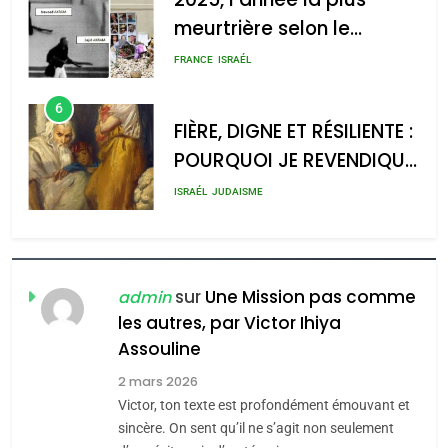
meurtrière selon le
rapport d’ADL contre
FRANCE
ISRAÉL
l’antisémitisme
6
FIÈRE, DIGNE ET RÉSILIENTE :
POURQUOI JE REVENDIQUE
MA JUDAÏTE par Thérèse
ISRAÉL
JUDAISME
Zrihen-Dvir
7
CE QUI NOUS MANQUE –
Jacques Hadida
sur
Une Mission pas comme
admin
les autres, par Victor Ihiya
JUDAISME
Assouline
8
2 mars 2026
Maroc : Les amandes de
Victor, ton texte est profondément émouvant et
Tafraout, le miel de Tadla
sincère. On sent qu’il ne s’agit non seulement