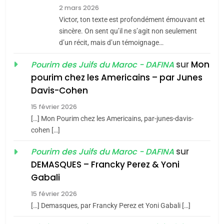
7
2 mars 2026
CE QUI NOUS MANQUE –
Victor, ton texte est profondément émouvant et
Jacques Hadida
sincère. On sent qu’il ne s’agit non seulement
d’un récit, mais d’un témoignage…
JUDAISME
sur
Mon
Pourim des Juifs du Maroc - DAFINA
8
pourim chez les Americains – par Junes
Maroc : Les amandes de
Davis-Cohen
Tafraout, le miel de Tadla
15 février 2026
Azilal consacrés produits
DAFINA
MAROC
[…] Mon Pourim chez les Americains, par-junes-davis-
du terroir
cohen […]
1
Oeil ravageur – Vanessa
sur
Pourim des Juifs du Maroc - DAFINA
De Loya Stauber
DEMASQUES – Francky Perez & Yoni
5
Gabali
CINEMA
ISRAÉL
2025, l’année la plus
15 février 2026
meurtrière selon le rapport
2
[…] Demasques, par Francky Perez et Yoni Gabali […]
«Tu dis génocide, je dis
d’ADL contre
FRANCE
ISRAÉL