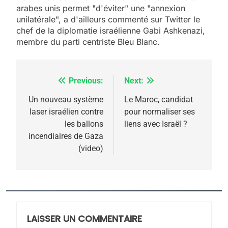
arabes unis permet "d'éviter" une "annexion
5
unilatérale", a d'ailleurs commenté sur Twitter le
2025, l’année la plus
chef de la diplomatie israélienne Gabi Ashkenazi,
meurtrière selon le
membre du parti centriste Bleu Blanc.
rapport d’ADL contre
FRANCE
ISRAÉL
l’antisémitisme
Previous:
Next:
Navigation
6
FIÈRE, DIGNE ET RÉSILIENTE :
de
Un nouveau système
Le Maroc, candidat
POURQUOI JE REVENDIQUE
laser israélien contre
pour normaliser ses
l’article
MA JUDAÏTE par Thérèse
les ballons
liens avec Israël ?
ISRAÉL
JUDAISME
incendiaires de Gaza
Zrihen-Dvir
(video)
7
CE QUI NOUS MANQUE –
Jacques Hadida
JUDAISME
LAISSER UN COMMENTAIRE
8