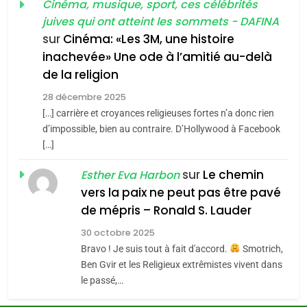
guerre»: La nouvelle
Cinéma, musique, sport, ces célébrités
l’antisémitisme
juives qui ont atteint les sommets - DAFINA
chanson de Boy George
6
ISRAÉL
JUDAISME
FIÈRE, DIGNE ET RÉSILIENTE :
sur
Cinéma: «Les 3M, une histoire
inachevée» Une ode à l’amitié au-delà
POURQUOI JE REVENDIQUE
3
de la religion
MA JUDAÏTE par Thérèse
Tout sur la Nostalgie
ISRAÉL
JUDAISME
Zrihen-Dvir
28 décembre 2025
SOUVENIRS
[…] carrière et croyances religieuses fortes n’a donc rien
7
CE QUI NOUS MANQUE –
d’impossible, bien au contraire. D’Hollywood à Facebook
[…]
Jacques Hadida
4
Accords d’Isaac:
sur
Le chemin
JUDAISME
Esther Eva Harbon
l’alliance pourrait
vers la paix ne peut pas être pavé
s’étendre à 13 pays
8
de mépris – Ronald S. Lauder
ISRAÉL
JUDAISME
Maroc : Les amandes de
d’Amérique latine
30 octobre 2025
Tafraout, le miel de Tadla
5
Bravo ! Je suis tout à fait d'accord.
Smotrich,
2025, l’année la plus
Azilal consacrés produits
DAFINA
MAROC
Ben Gvir et les Religieux extrêmistes vivent dans
meurtrière selon le
du terroir
le passé,…
rapport d’ADL contre
1
FRANCE
ISRAÉL