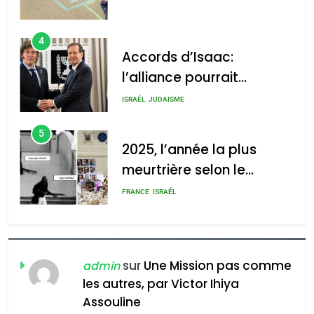
4
Accords d’Isaac:
l’alliance pourrait
s’étendre à 13 pays
ISRAÉL
JUDAISME
d’Amérique latine
5
2025, l’année la plus
meurtrière selon le
rapport d’ADL contre
FRANCE
ISRAÉL
l’antisémitisme
6
FIÈRE, DIGNE ET RÉSILIENTE :
POURQUOI JE REVENDIQUE
sur
Une Mission pas comme
admin
MA JUDAÏTE par Thérèse
les autres, par Victor Ihiya
ISRAÉL
JUDAISME
Assouline
Zrihen-Dvir