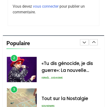
Maroc : Les amandes de
Vous devez
vous connecter
pour publier un
Tafraout, le miel de Tadla
commentaire.
Azilal consacrés produits
DAFINA
MAROC
du terroir
1
Oeil ravageur – Vanessa
De Loya Stauber
Populaire
CINEMA
ISRAÉL
2
«Tu dis génocide, je dis
guerre»: La nouvelle
chanson de Boy George
ISRAÉL
JUDAISME
3
Tout sur la Nostalgie
SOUVENIRS