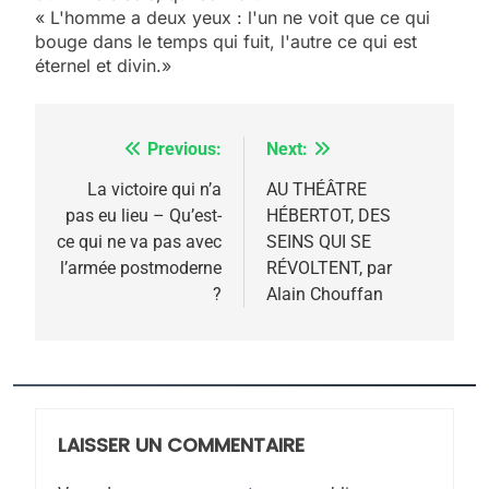
« L'homme a deux yeux : l'un ne voit que ce qui
bouge dans le temps qui fuit, l'autre ce qui est
éternel et divin.»
Previous:
Next:
Navigation
de
La victoire qui n’a
AU THÉÂTRE
5
pas eu lieu – Qu’est-
HÉBERTOT, DES
l’article
2025, l’année la plus
ce qui ne va pas avec
SEINS QUI SE
meurtrière selon le
l’armée postmoderne
RÉVOLTENT, par
?
Alain Chouffan
rapport d’ADL contre
FRANCE
ISRAÉL
l’antisémitisme
6
FIÈRE, DIGNE ET RÉSILIENTE :
POURQUOI JE REVENDIQUE
MA JUDAÏTE par Thérèse
LAISSER UN COMMENTAIRE
ISRAÉL
JUDAISME
Zrihen-Dvir