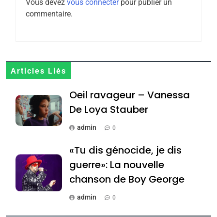
Vous devez
vous connecter
pour publier un
7
commentaire.
CE QUI NOUS MANQUE –
Jacques Hadida
JUDAISME
8
Articles Liés
Maroc : Les amandes de
Oeil ravageur – Vanessa
Tafraout, le miel de Tadla
Azilal consacrés produits
De Loya Stauber
DAFINA
MAROC
du terroir
admin
0
1
Oeil ravageur – Vanessa
«Tu dis génocide, je dis
De Loya Stauber
guerre»: La nouvelle
CINEMA
ISRAÉL
chanson de Boy George
2
admin
0
«Tu dis génocide, je dis