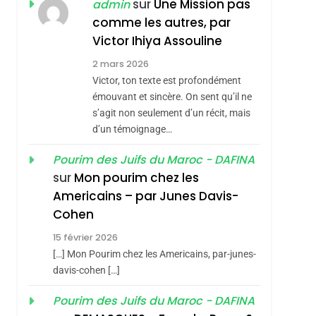
ISRAÉL
JUDAISME
sur
Une Mission pas
admin
REVENDIQUE MA
comme les autres, par
7
CE QUI NOUS
JUDAÏTE Par Thérèse
Victor Ihiya Assouline
MANQUE – Jacques
Zrihen-Dvir
2 mars 2026
Hadida
Victor, ton texte est profondément
JUDAISME
émouvant et sincère. On sent qu’il ne
8
s’agit non seulement d’un récit, mais
Maroc : Les Amandes
d’un témoignage…
De Tafraout, Le Miel
De Tadla Azilal
Pourim des Juifs du Maroc - DAFINA
DAFINA
MAROC
sur
Mon pourim chez les
Consacrés Produits
1
Americains – par Junes Davis-
Oeil Ravageur –
Du Terroir
Cohen
Vanessa De Loya
15 février 2026
Stauber
CINEMA
ISRAÉL
[…] Mon Pourim chez les Americains, par-junes-
2
davis-cohen […]
«Tu Dis Génocide, Je
Pourim des Juifs du Maroc - DAFINA
Dis Guerre»: La