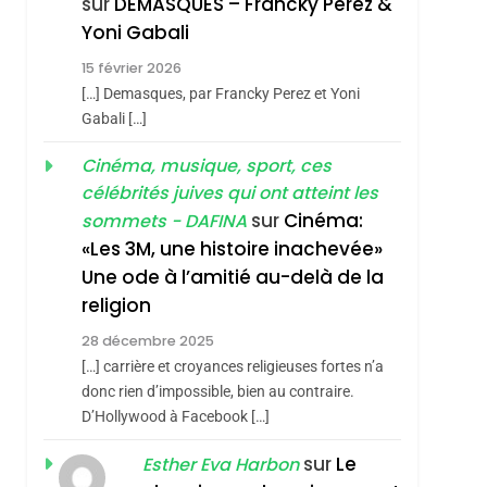
sur
DEMASQUES – Francky Perez &
Nouvelle Chanson De
ISRAÉL
JUDAISME
Yoni Gabali
Boy George
3
15 février 2026
Tout Sur La Nostalgie
[…] Demasques, par Francky Perez et Yoni
SOUVENIRS
Gabali […]
4
Cinéma, musique, sport, ces
Accords D’Isaac:
célébrités juives qui ont atteint les
L’alliance Pourrait
sur
Cinéma:
sommets - DAFINA
S’étendre À 13 Pays
ISRAÉL
JUDAISME
«Les 3M, une histoire inachevée»
D’Amérique Latine
Une ode à l’amitié au-delà de la
5
2025, L’année La Plus
religion
Meurtrière Selon Le
28 décembre 2025
Rapport D’ADL
FRANCE
ISRAÉL
[…] carrière et croyances religieuses fortes n’a
Contre
donc rien d’impossible, bien au contraire.
6
FIÈRE, DIGNE ET
D’Hollywood à Facebook […]
L’antisémitisme
RÉSILIENTE :
sur
Le
Esther Eva Harbon
POURQUOI JE