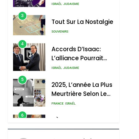
Nouvelle Chanson De
ISRAÉL
JUDAISME
Boy George
3
Tout Sur La Nostalgie
SOUVENIRS
4
Accords D’Isaac:
L’alliance Pourrait
S’étendre À 13 Pays
ISRAÉL
JUDAISME
D’Amérique Latine
5
2025, L’année La Plus
Meurtrière Selon Le
Rapport D’ADL
FRANCE
ISRAÉL
Contre
6
FIÈRE, DIGNE ET
L’antisémitisme
RÉSILIENTE :
POURQUOI JE