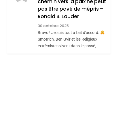
chemin vers la paix ne peut
ISRAÉL
JUDAISME
REVENDIQUE MA
pas être pavé de mépris –
7
CE QUI NOUS
JUDAÏTE Par Thérèse
Ronald S. Lauder
MANQUE – Jacques
Zrihen-Dvir
30 octobre 2025
Hadida
Bravo ! Je suis tout à fait d'accord.
JUDAISME
Smotrich, Ben Gvir et les Religieux
8
extrêmistes vivent dans le passé,…
Maroc : Les Amandes
De Tafraout, Le Miel
De Tadla Azilal
DAFINA
MAROC
Consacrés Produits
Du Terroir