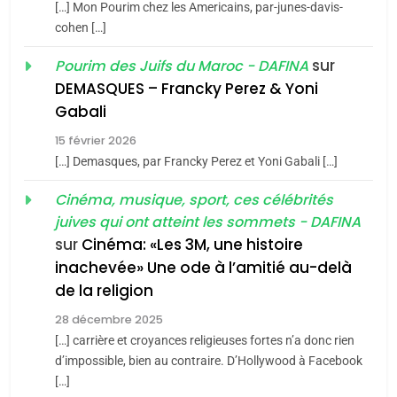
[…] Mon Pourim chez les Americains, par-junes-davis-
du terroir
cohen […]
1
Oeil ravageur – Vanessa
sur
Pourim des Juifs du Maroc - DAFINA
De Loya Stauber
DEMASQUES – Francky Perez & Yoni
5
Gabali
CINEMA
ISRAÉL
2025, l’année la plus
15 février 2026
meurtrière selon le rapport
2
[…] Demasques, par Francky Perez et Yoni Gabali […]
«Tu dis génocide, je dis
d’ADL contre
FRANCE
ISRAÉL
guerre»: La nouvelle
Cinéma, musique, sport, ces célébrités
l’antisémitisme
juives qui ont atteint les sommets - DAFINA
chanson de Boy George
6
ISRAÉL
JUDAISME
FIÈRE, DIGNE ET RÉSILIENTE :
sur
Cinéma: «Les 3M, une histoire
inachevée» Une ode à l’amitié au-delà
POURQUOI JE REVENDIQUE
3
de la religion
MA JUDAÏTE par Thérèse
Tout sur la Nostalgie
ISRAÉL
JUDAISME
Zrihen-Dvir
28 décembre 2025
SOUVENIRS
[…] carrière et croyances religieuses fortes n’a donc rien
7
CE QUI NOUS MANQUE –
d’impossible, bien au contraire. D’Hollywood à Facebook
[…]
Jacques Hadida
4