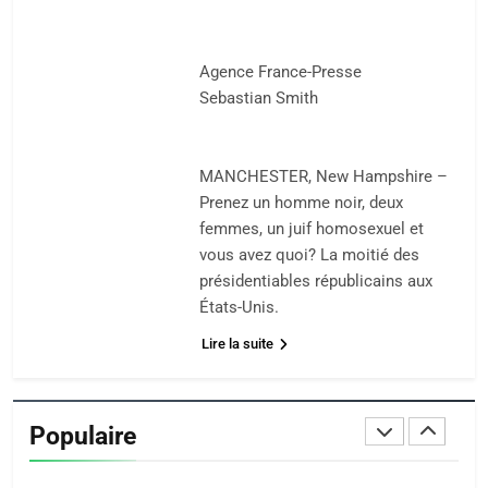
MA JUDAÏTE par Thérèse
ISRAÉL
JUDAISME
Zrihen-Dvir
7
Agence France-Presse
CE QUI NOUS MANQUE –
Sebastian Smith
Jacques Hadida
JUDAISME
MANCHESTER, New Hampshire –
Prenez un homme noir, deux
8
femmes, un juif homosexuel et
Maroc : Les amandes de
vous avez quoi? La moitié des
Tafraout, le miel de Tadla
présidentiables républicains aux
Azilal consacrés produits
États-Unis.
DAFINA
MAROC
du terroir
Lire la suite
1
Oeil ravageur – Vanessa
De Loya Stauber
Populaire
CINEMA
ISRAÉL