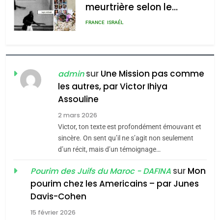
meurtrière selon le
rapport d’ADL contre
FRANCE
ISRAÉL
l’antisémitisme
6
FIÈRE, DIGNE ET RÉSILIENTE :
POURQUOI JE REVENDIQUE
sur
Une Mission pas comme
admin
MA JUDAÏTE par Thérèse
les autres, par Victor Ihiya
ISRAÉL
JUDAISME
Assouline
Zrihen-Dvir
7
2 mars 2026
CE QUI NOUS MANQUE –
Victor, ton texte est profondément émouvant et
Jacques Hadida
sincère. On sent qu’il ne s’agit non seulement
d’un récit, mais d’un témoignage…
JUDAISME
sur
Mon
Pourim des Juifs du Maroc - DAFINA
8
pourim chez les Americains – par Junes
Maroc : Les amandes de
Davis-Cohen
Tafraout, le miel de Tadla
15 février 2026
Azilal consacrés produits
DAFINA
MAROC