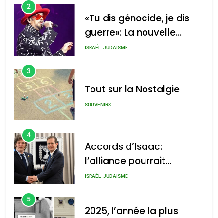
2
«Tu dis génocide, je dis
guerre»: La nouvelle
chanson de Boy George
ISRAÉL
JUDAISME
3
Tout sur la Nostalgie
SOUVENIRS
4
Accords d’Isaac:
l’alliance pourrait
s’étendre à 13 pays
ISRAÉL
JUDAISME
d’Amérique latine
5
2025, l’année la plus