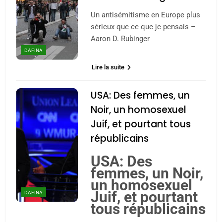
Un antisémitisme en Europe plus
sérieux que ce que je pensais –
Aaron D. Rubinger
DAFINA
Lire la suite
USA: Des femmes, un
Noir, un homosexuel
Juif, et pourtant tous
5
2025, l’année la plus
républicains
meurtrière selon le
USA: Des
rapport d’ADL contre
FRANCE
ISRAÉL
femmes, un Noir,
l’antisémitisme
un homosexuel
6
Juif, et pourtant
DAFINA
FIÈRE, DIGNE ET RÉSILIENTE :
tous républicains
POURQUOI JE REVENDIQUE