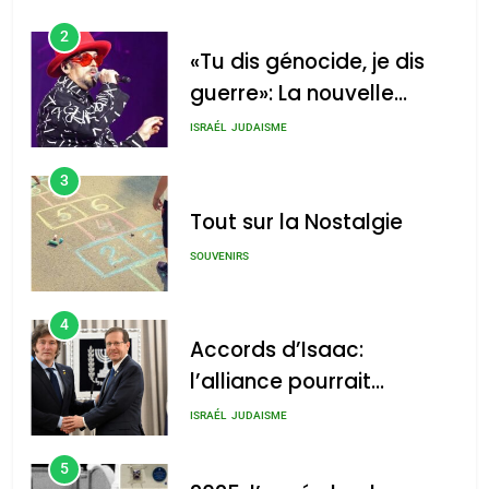
2
«Tu dis génocide, je dis
guerre»: La nouvelle
chanson de Boy George
ISRAÉL
JUDAISME
3
Tout sur la Nostalgie
SOUVENIRS
4
Accords d’Isaac:
l’alliance pourrait
s’étendre à 13 pays
ISRAÉL
JUDAISME
d’Amérique latine
5