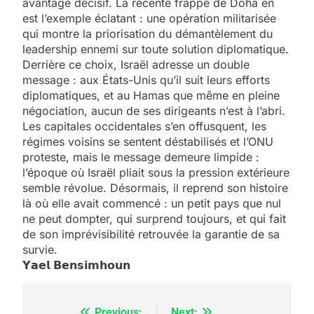
avantage décisif. La récente frappe de Doha en
est l’exemple éclatant : une opération militarisée
qui montre la priorisation du démantèlement du
leadership ennemi sur toute solution diplomatique.
Derrière ce choix, Israël adresse un double
message : aux États-Unis qu’il suit leurs efforts
diplomatiques, et au Hamas que même en pleine
négociation, aucun de ses dirigeants n’est à l’abri.
Les capitales occidentales s’en offusquent, les
régimes voisins se sentent déstabilisés et l’ONU
proteste, mais le message demeure limpide :
l’époque où Israël pliait sous la pression extérieure
semble révolue. Désormais, il reprend son histoire
5
2025, l’année la plus
là où elle avait commencé : un petit pays que nul
ne peut dompter, qui surprend toujours, et qui fait
meurtrière selon le
de son imprévisibilité retrouvée la garantie de sa
rapport d’ADL contre
survie.
FRANCE
ISRAÉL
l’antisémitisme
𝗬𝗮𝗲𝗹 𝗕𝗲𝗻𝘀𝗶𝗺𝗵𝗼𝘂𝗻
6
FIÈRE, DIGNE ET RÉSILIENTE :
Previous:
Next: