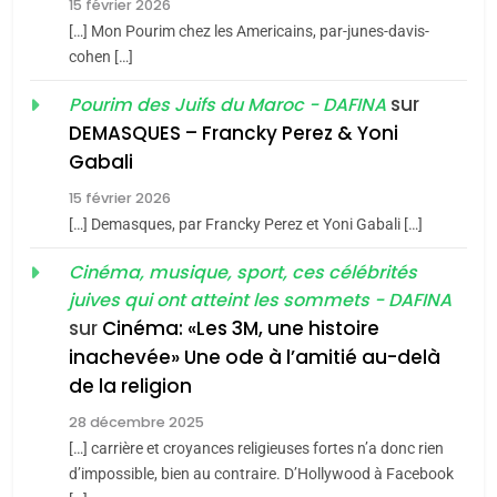
15 février 2026
Azilal consacrés produits
DAFINA
MAROC
[…] Mon Pourim chez les Americains, par-junes-davis-
du terroir
cohen […]
1
Oeil ravageur – Vanessa
sur
Pourim des Juifs du Maroc - DAFINA
De Loya Stauber
DEMASQUES – Francky Perez & Yoni
5
Gabali
CINEMA
ISRAÉL
2025, l’année la plus
15 février 2026
meurtrière selon le rapport
2
[…] Demasques, par Francky Perez et Yoni Gabali […]
«Tu dis génocide, je dis
d’ADL contre
FRANCE
ISRAÉL
guerre»: La nouvelle
Cinéma, musique, sport, ces célébrités
l’antisémitisme
juives qui ont atteint les sommets - DAFINA
chanson de Boy George
6
ISRAÉL
JUDAISME
FIÈRE, DIGNE ET RÉSILIENTE :
sur
Cinéma: «Les 3M, une histoire
inachevée» Une ode à l’amitié au-delà
POURQUOI JE REVENDIQUE
3
de la religion
MA JUDAÏTE par Thérèse
Tout sur la Nostalgie
ISRAÉL
JUDAISME
Zrihen-Dvir
28 décembre 2025
SOUVENIRS
[…] carrière et croyances religieuses fortes n’a donc rien
7
CE QUI NOUS MANQUE –
d’impossible, bien au contraire. D’Hollywood à Facebook