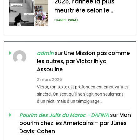
2025, l’année la plus
meurtrière selon le
rapport d’ADL contre
FRANCE
ISRAÉL
l’antisémitisme
6
FIÈRE, DIGNE ET RÉSILIENTE :
POURQUOI JE REVENDIQUE
sur
Une Mission pas comme
admin
MA JUDAÏTE par Thérèse
les autres, par Victor Ihiya
ISRAÉL
JUDAISME
Assouline
Zrihen-Dvir
7
2 mars 2026
CE QUI NOUS MANQUE –
Victor, ton texte est profondément émouvant et
Jacques Hadida
sincère. On sent qu’il ne s’agit non seulement
d’un récit, mais d’un témoignage…
JUDAISME
sur
Mon
Pourim des Juifs du Maroc - DAFINA
8
pourim chez les Americains – par Junes
Maroc : Les amandes de
Davis-Cohen
Tafraout, le miel de Tadla