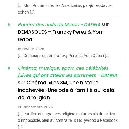
Azilal consacrés produits
DAFINA
MAROC
[…] Mon Pourim chez les Americains, par-junes-davis-
du terroir
cohen […]
1
Oeil ravageur – Vanessa
sur
Pourim des Juifs du Maroc - DAFINA
De Loya Stauber
DEMASQUES – Francky Perez & Yoni
5
Gabali
CINEMA
ISRAÉL
2025, l’année la plus
15 février 2026
meurtrière selon le rapport
2
[…] Demasques, par Francky Perez et Yoni Gabali […]
«Tu dis génocide, je dis
d’ADL contre
FRANCE
ISRAÉL
guerre»: La nouvelle
Cinéma, musique, sport, ces célébrités
l’antisémitisme
juives qui ont atteint les sommets - DAFINA
chanson de Boy George
6
ISRAÉL
JUDAISME
FIÈRE, DIGNE ET RÉSILIENTE :
sur
Cinéma: «Les 3M, une histoire
inachevée» Une ode à l’amitié au-delà
POURQUOI JE REVENDIQUE
3
de la religion
MA JUDAÏTE par Thérèse
Tout sur la Nostalgie
ISRAÉL
JUDAISME
Zrihen-Dvir
28 décembre 2025
SOUVENIRS
[…] carrière et croyances religieuses fortes n’a donc rien
7
CE QUI NOUS MANQUE –
d’impossible, bien au contraire. D’Hollywood à Facebook
[…]