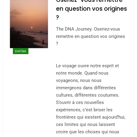
en question vos origines
?
The DNA Journey. Oseriez-vous
remettre en question vos origines
?
DAFINA
Le voyage ouvre notre esprit et
notre monde. Quand nous
5
voyageons, nous nous
2025, l’année la plus
immergeons dans différentes
meurtrière selon le
cultures, différentes coutumes.
S’ouvrir à ces nouvelles
rapport d’ADL contre
FRANCE
ISRAÉL
expériences, c’est briser les
l’antisémitisme
frontières qui existent aujourd’hui,
6
ces limites qui nous laissent
FIÈRE, DIGNE ET RÉSILIENTE :
croire que les choses qui nous
POURQUOI JE REVENDIQUE