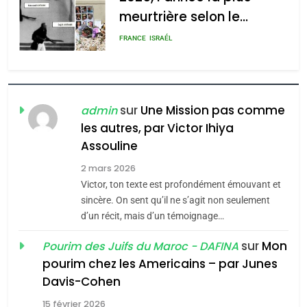
meurtrière selon le
rapport d’ADL contre
FRANCE
ISRAÉL
l’antisémitisme
6
FIÈRE, DIGNE ET RÉSILIENTE :
POURQUOI JE REVENDIQUE
sur
Une Mission pas comme
admin
MA JUDAÏTE par Thérèse
les autres, par Victor Ihiya
ISRAÉL
JUDAISME
Assouline
Zrihen-Dvir
7
2 mars 2026
CE QUI NOUS MANQUE –
Victor, ton texte est profondément émouvant et
Jacques Hadida
sincère. On sent qu’il ne s’agit non seulement
d’un récit, mais d’un témoignage…
JUDAISME
sur
Mon
Pourim des Juifs du Maroc - DAFINA
8
pourim chez les Americains – par Junes
Maroc : Les amandes de
Davis-Cohen
Tafraout, le miel de Tadla
15 février 2026