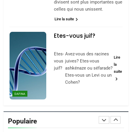
divisent sont plus importantes que
MA JUDAÏTE par Thérèse
ISRAÉL
JUDAISME
celles qui nous unissent.
Zrihen-Dvir
Lire la suite
7
CE QUI NOUS MANQUE –
Etes-vous juif?
Jacques Hadida
JUDAISME
Etes-
Avez-vous des racines
Lire
vous
juives? Etes-vous
8
la
Maroc : Les amandes de
juif?
ashkénaze ou séfarade?
suite
Etes-vous un Levi ou un
Tafraout, le miel de Tadla
Cohen?
Azilal consacrés produits
DAFINA
MAROC
du terroir
DAFINA
1
Oeil ravageur – Vanessa
De Loya Stauber
Populaire
CINEMA
ISRAÉL