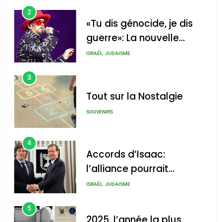
2
«Tu dis génocide, je dis
guerre»: La nouvelle
chanson de Boy George
ISRAÉL
JUDAISME
3
Tout sur la Nostalgie
SOUVENIRS
4
Accords d’Isaac:
l’alliance pourrait
s’étendre à 13 pays
ISRAÉL
JUDAISME
d’Amérique latine
5
2025, l’année la plus