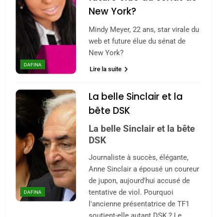
New York?
Mindy Meyer, 22 ans, star virale du
web et future élue du sénat de
New York?
5
2025, l’année la plus
DAFINA
Lire la suite
meurtrière selon le
rapport d’ADL contre
La belle Sinclair et la
FRANCE
ISRAÉL
l’antisémitisme
bête DSK
6
La belle Sinclair et la bête
FIÈRE, DIGNE ET RÉSILIENTE :
DSK
POURQUOI JE REVENDIQUE
MA JUDAÏTE par Thérèse
Journaliste à succès, élégante,
ISRAÉL
JUDAISME
Anne Sinclair a épousé un coureur
Zrihen-Dvir
de jupon, aujourd'hui accusé de
7
CE QUI NOUS MANQUE –
tentative de viol. Pourquoi
DAFINA
l'ancienne présentatrice de TF1
Jacques Hadida
soutient-elle autant DSK ? Le