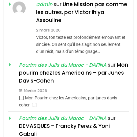
POURQUOI JE REVENDIQUE
sur
Une Mission pas comme
admin
MA JUDAÏTE par Thérèse
les autres, par Victor Ihiya
ISRAÉL
JUDAISME
Assouline
Zrihen-Dvir
7
2 mars 2026
CE QUI NOUS MANQUE –
Victor, ton texte est profondément émouvant et
Jacques Hadida
sincère. On sent qu’il ne s’agit non seulement
d’un récit, mais d’un témoignage…
JUDAISME
sur
Mon
Pourim des Juifs du Maroc - DAFINA
8
pourim chez les Americains – par Junes
Maroc : Les amandes de
Davis-Cohen
Tafraout, le miel de Tadla
15 février 2026
Azilal consacrés produits
DAFINA
MAROC
[…] Mon Pourim chez les Americains, par-junes-davis-
du terroir
cohen […]
1
Oeil ravageur – Vanessa
sur
Pourim des Juifs du Maroc - DAFINA
De Loya Stauber
DEMASQUES – Francky Perez & Yoni
5
Gabali
CINEMA
ISRAÉL