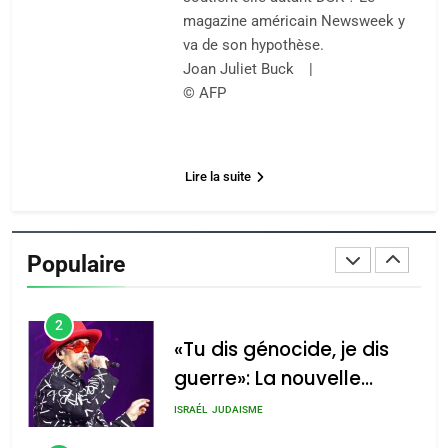
JUDAISME
magazine américain Newsweek y
va de son hypothèse.
8
Joan Juliet Buck |
Maroc : Les amandes de
© AFP
Tafraout, le miel de Tadla
Azilal consacrés produits
DAFINA
MAROC
du terroir
Lire la suite
1
Oeil ravageur – Vanessa
De Loya Stauber
Populaire
CINEMA
ISRAÉL
2
«Tu dis génocide, je dis
guerre»: La nouvelle
chanson de Boy George
ISRAÉL
JUDAISME