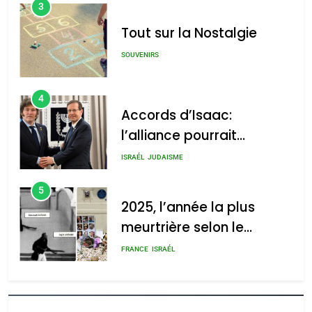
3
Tout sur la Nostalgie
SOUVENIRS
4
Accords d’Isaac:
l’alliance pourrait
s’étendre à 13 pays
ISRAÉL
JUDAISME
d’Amérique latine
5
2025, l’année la plus
meurtrière selon le
rapport d’ADL contre
FRANCE
ISRAÉL
l’antisémitisme
6
FIÈRE, DIGNE ET RÉSILIENTE :