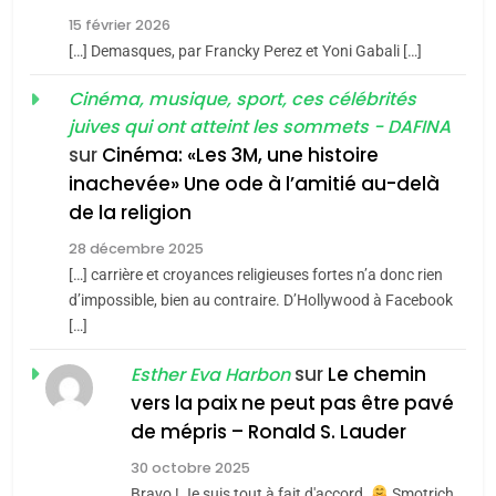
2025, l’année la plus
15 février 2026
meurtrière selon le rapport
2
[…] Demasques, par Francky Perez et Yoni Gabali […]
«Tu dis génocide, je dis
d’ADL contre
FRANCE
ISRAÉL
guerre»: La nouvelle
Cinéma, musique, sport, ces célébrités
l’antisémitisme
juives qui ont atteint les sommets - DAFINA
chanson de Boy George
6
ISRAÉL
JUDAISME
FIÈRE, DIGNE ET RÉSILIENTE :
sur
Cinéma: «Les 3M, une histoire
inachevée» Une ode à l’amitié au-delà
POURQUOI JE REVENDIQUE
3
de la religion
MA JUDAÏTE par Thérèse
Tout sur la Nostalgie
ISRAÉL
JUDAISME
Zrihen-Dvir
28 décembre 2025
SOUVENIRS
[…] carrière et croyances religieuses fortes n’a donc rien
7
CE QUI NOUS MANQUE –
d’impossible, bien au contraire. D’Hollywood à Facebook
[…]
Jacques Hadida
4
Accords d’Isaac:
sur
Le chemin
JUDAISME
Esther Eva Harbon
l’alliance pourrait
vers la paix ne peut pas être pavé
s’étendre à 13 pays
8
de mépris – Ronald S. Lauder
ISRAÉL
JUDAISME
Maroc : Les amandes de
d’Amérique latine
30 octobre 2025
Tafraout, le miel de Tadla
5
Bravo ! Je suis tout à fait d'accord.
Smotrich,